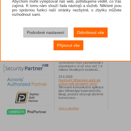
Abychom mohli vylepšovat náš web, potřebujeme vědět, co Vás
zajímá. K tomu nám slouží řada nástrojů a služeb. Některé jsou
26.6.2026
pro správnou funkci naší stránky nezbytné, o zbytku můžete
ESET: S příchodem léta
zaplavují Česko falešné mobilní
rozhodnout sami.
hry
Jednalo se například o aplikace
Yoga Flex Home App, Pillow
Chase Home App či Candy
Race Launcher. Hlavním cílem
Podrobné nastavení
Odmítnout vše
útočníků bylo v tomto případě
Polsko, následováno Českem a
Slovenskem...
Přijmout vše
24.6.2026
Vaše síť může sloužit jako
útočný nástroj pro hackery
Od začátku tohoto roku
výzkumníci Gen zaznamenali v
souvislosti s ní už více než 7,4
milionu škodlivých incidentů...
23.6.2026
Hacknutý WhatsApp aneb jak
získat zpět ukradený účet?
Šifrované komunikační aplikace
jako WhatsApp kyberútočníky
lákají, protože skrývají důvěrné
konverzace...
více v archivu