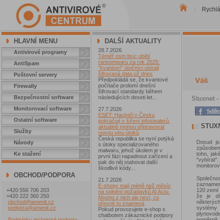
Rychl
|
HLAVNÍ MENU
DALŠÍ AKTUALITY
28.7.2026
Antivirové programy
Téměř osm tisíc obětí
ransomwaru za rok 2025:
AntiSpam
"kvantoví" útočníci sbírají
šifrovaná data už dnes
Poštovní servery
Předpokládá se, že kvantové
počítače prolomí dnešní
Firewally
šifrovací standardy během
Bezpečnostní software
následujících deseti let...
Stuxnet - 
Monitorovací software
27.7.2026
ESET: Hackeři v Česku
Ostatní software
pokračují v šíření infostealerů,
STUXN
aktuálně mohou připravovat
Služby
novou vlnu útoků
Česká republika se nyní potýká
Dosud js
Návody
s útoky specializovaného
způsobem 
malwaru, jehož úkolem je v
toho, jak
Ke stažení
první fázi napadnout zařízení a
"vybírat"
pak do něj stahovat další
monitorov
škodlivé kódy...
OBCHOD/PODPORA
Společno
21.7.2026
zaznamena
E-shopy mají méně než měsíc
120 zemí 
+420 556 706 203
na splnění požadavků AI Actu.
že je dí
+420 222 360 250
Mnoho z nich ale neví, co
některýc
obchod@amenit.cz
přesně to znamená
systémy
podpora@amenit.cz
Pokud provozujete e-shop s
plynovode
chatbotem zákaznické podpory
poměrně 
Podmínky technické podpory