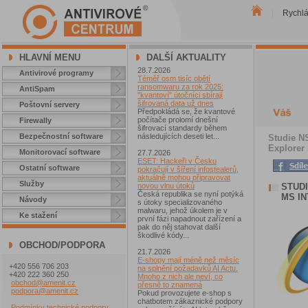
Rychl
|
HLAVNÍ MENU
DALŠÍ AKTUALITY
28.7.2026
Antivirové programy
Téměř osm tisíc obětí
ransomwaru za rok 2025:
AntiSpam
"kvantoví" útočníci sbírají
šifrovaná data už dnes
Poštovní servery
Předpokládá se, že kvantové
počítače prolomí dnešní
Firewally
šifrovací standardy během
Bezpečnostní software
následujících deseti let...
Studie NS
Explorer 
Monitorovací software
27.7.2026
ESET: Hackeři v Česku
Ostatní software
pokračují v šíření infostealerů,
aktuálně mohou připravovat
Služby
STUDI
novou vlnu útoků
Česká republika se nyní potýká
MS IN
Návody
s útoky specializovaného
malwaru, jehož úkolem je v
Ke stažení
první fázi napadnout zařízení a
pak do něj stahovat další
škodlivé kódy...
OBCHOD/PODPORA
21.7.2026
E-shopy mají méně než měsíc
+420 556 706 203
na splnění požadavků AI Actu.
+420 222 360 250
Mnoho z nich ale neví, co
obchod@amenit.cz
přesně to znamená
podpora@amenit.cz
Pokud provozujete e-shop s
chatbotem zákaznické podpory
Podmínky technické podpory