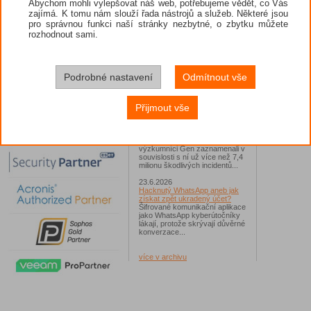
Abychom mohli vylepšovat náš web, potřebujeme vědět, co Vás
zajímá. K tomu nám slouží řada nástrojů a služeb. Některé jsou
26.6.2026
pro správnou funkci naší stránky nezbytné, o zbytku můžete
ESET: S příchodem léta
zaplavují Česko falešné mobilní
rozhodnout sami.
hry
Jednalo se například o aplikace
Yoga Flex Home App, Pillow
Chase Home App či Candy
Race Launcher. Hlavním cílem
Podrobné nastavení
Odmítnout vše
útočníků bylo v tomto případě
Polsko, následováno Českem a
Slovenskem...
Přijmout vše
24.6.2026
Vaše síť může sloužit jako
útočný nástroj pro hackery
Od začátku tohoto roku
výzkumníci Gen zaznamenali v
souvislosti s ní už více než 7,4
milionu škodlivých incidentů...
23.6.2026
Hacknutý WhatsApp aneb jak
získat zpět ukradený účet?
Šifrované komunikační aplikace
jako WhatsApp kyberútočníky
lákají, protože skrývají důvěrné
konverzace...
více v archivu