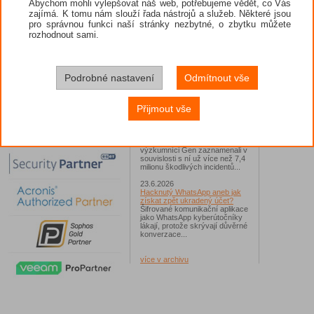
Abychom mohli vylepšovat náš web, potřebujeme vědět, co Vás
zajímá. K tomu nám slouží řada nástrojů a služeb. Některé jsou
26.6.2026
pro správnou funkci naší stránky nezbytné, o zbytku můžete
ESET: S příchodem léta
zaplavují Česko falešné mobilní
rozhodnout sami.
hry
Jednalo se například o aplikace
Yoga Flex Home App, Pillow
Chase Home App či Candy
Race Launcher. Hlavním cílem
Podrobné nastavení
Odmítnout vše
útočníků bylo v tomto případě
Polsko, následováno Českem a
Slovenskem...
Přijmout vše
24.6.2026
Vaše síť může sloužit jako
útočný nástroj pro hackery
Od začátku tohoto roku
výzkumníci Gen zaznamenali v
souvislosti s ní už více než 7,4
milionu škodlivých incidentů...
23.6.2026
Hacknutý WhatsApp aneb jak
získat zpět ukradený účet?
Šifrované komunikační aplikace
jako WhatsApp kyberútočníky
lákají, protože skrývají důvěrné
konverzace...
více v archivu