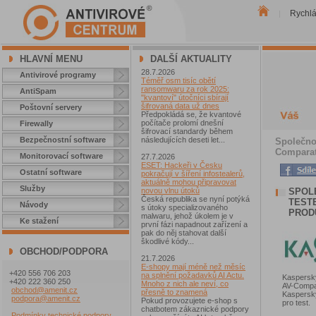
Rychl
|
HLAVNÍ MENU
DALŠÍ AKTUALITY
28.7.2026
Antivirové programy
Téměř osm tisíc obětí
ransomwaru za rok 2025:
AntiSpam
"kvantoví" útočníci sbírají
šifrovaná data už dnes
Poštovní servery
Předpokládá se, že kvantové
počítače prolomí dnešní
Firewally
šifrovací standardy během
Bezpečnostní software
následujících deseti let...
Společno
Comparat
Monitorovací software
27.7.2026
ESET: Hackeři v Česku
Ostatní software
pokračují v šíření infostealerů,
aktuálně mohou připravovat
Služby
SPOL
novou vlnu útoků
Česká republika se nyní potýká
TEST
Návody
s útoky specializovaného
PROD
malwaru, jehož úkolem je v
Ke stažení
první fázi napadnout zařízení a
pak do něj stahovat další
škodlivé kódy...
OBCHOD/PODPORA
21.7.2026
E-shopy mají méně než měsíc
+420 556 706 203
na splnění požadavků AI Actu.
Kaspersky
+420 222 360 250
Mnoho z nich ale neví, co
AV-Compa
obchod@amenit.cz
přesně to znamená
Kaspersk
podpora@amenit.cz
Pokud provozujete e-shop s
pro test.
chatbotem zákaznické podpory
Podmínky technické podpory