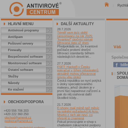
Rychl
|
HLAVNÍ MENU
DALŠÍ AKTUALITY
28.7.2026
Antivirové programy
Téměř osm tisíc obětí
ransomwaru za rok 2025:
AntiSpam
"kvantoví" útočníci sbírají
šifrovaná data už dnes
Poštovní servery
Předpokládá se, že kvantové
počítače prolomí dnešní
Firewally
šifrovací standardy během
Bezpečnostní software
následujících deseti let...
Společnos
Monitorovací software
27.7.2026
ESET: Hackeři v Česku
Ostatní software
pokračují v šíření infostealerů,
SPOL
aktuálně mohou připravovat
Služby
DOMÁC
novou vlnu útoků
Česká republika se nyní potýká
Návody
s útoky specializovaného
malwaru, jehož úkolem je v
Ke stažení
první fázi napadnout zařízení a
pak do něj stahovat další
škodlivé kódy...
OBCHOD/PODPORA
21.7.2026
E-shopy mají méně než měsíc
+420 556 706 203
na splnění požadavků AI Actu.
+420 222 360 250
Mnoho z nich ale neví, co
obchod@amenit.cz
přesně to znamená
podpora@amenit.cz
Pokud provozujete e-shop s
chatbotem zákaznické podpory
Podmínky technické podpory