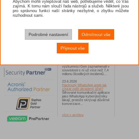
Abychom mohli vylepšovat náš web, potřebujeme vědět, co Vás
zajímá. K tomu nám slouží řada nástrojů a služeb. Některé jsou
26.6.2026
pro správnou funkci naší stránky nezbytné, o zbytku můžete
ESET: S příchodem léta
zaplavují Česko falešné mobilní
rozhodnout sami.
hry
Jednalo se například o aplikace
Yoga Flex Home App, Pillow
Chase Home App či Candy
Race Launcher. Hlavním cílem
Podrobné nastavení
Odmítnout vše
útočníků bylo v tomto případě
Polsko, následováno Českem a
Slovenskem...
Přijmout vše
24.6.2026
Vaše síť může sloužit jako
útočný nástroj pro hackery
Od začátku tohoto roku
výzkumníci Gen zaznamenali v
souvislosti s ní už více než 7,4
milionu škodlivých incidentů...
23.6.2026
Hacknutý WhatsApp aneb jak
získat zpět ukradený účet?
Šifrované komunikační aplikace
jako WhatsApp kyberútočníky
lákají, protože skrývají důvěrné
konverzace...
více v archivu