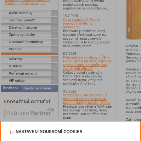
nebo používáte AI k tvorbě
Žádost o odbornou pomoc
produktových popisků,
regulace se na vás vztahuje...
Akční nabídky
15.7.2026
Co je bloatware? Rychlý
Jak nakupovat?
průvodce zbytečnými
aplikacemi
Dárek při nákupu
Bloatware je software, který
Způsoby platby
najdeme předinstalovaný na
nových či repasovaných
Obchodní podmínky
zařízeních, a to buď výrobcem
Nových v
nebo distributorem...
Prodejci
nabídce 
Antivirus
9.7.2026
Security 
Kybernetické incidenty v ČR v
Nástroje
produkt 
květnu klesly na roční minimum
a poprvé letos se obešly bez
Diskuze
závažných případů
Výrobce d
Celkový počet incidentů v
funkce pr
Potřebuji poradit
květnu klesl a navázal na
včetně ro
sestupný trend, který trvá
ochranu p
VIP sekce
nepřerušeně od ledna...
domácí sí
domácí sí
3.7.2026
chyb v nas
Veřejná Wi-Fi na dovolené už
dnes není zásadním rizikem,
Kromě to
pozor si dávejte na něco jiného
(rozuměj
Přestože jsou veřejné Wi-Fi sítě
nastavení
bezpečnější než dříve, riziko
podstatně
nezmizelo. Jen se přesunulo
jinam...
Zajímavou
zkontrolo
2.7.2026
chybějící
Chcete získat Norton 360
výkonu po
NASTAVENÍ SOUKROMÍ COOKIES.
Standard?
Zúčastněte se soutěže s
Instalačn
magazínem IT Kompas...