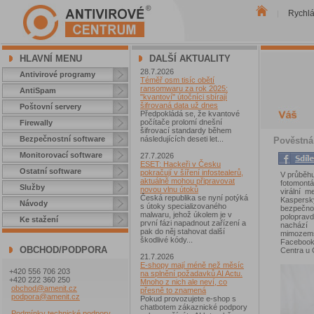
Rychl
|
HLAVNÍ MENU
DALŠÍ AKTUALITY
28.7.2026
Antivirové programy
Téměř osm tisíc obětí
ransomwaru za rok 2025:
AntiSpam
"kvantoví" útočníci sbírají
šifrovaná data už dnes
Poštovní servery
Předpokládá se, že kvantové
počítače prolomí dnešní
Firewally
šifrovací standardy během
Bezpečnostní software
následujících deseti let...
Pověstná 
Monitorovací software
27.7.2026
ESET: Hackeři v Česku
Ostatní software
pokračují v šíření infostealerů,
V průběhu
aktuálně mohou připravovat
fotomontá
Služby
novou vlnu útoků
virální m
Česká republika se nyní potýká
Kaspersk
Návody
s útoky specializovaného
bezpečno
malwaru, jehož úkolem je v
polopravd
Ke stažení
první fázi napadnout zařízení a
nachází 
pak do něj stahovat další
mimozemšť
škodlivé kódy...
Facebook
OBCHOD/PODPORA
Centra u 
21.7.2026
E-shopy mají méně než měsíc
+420 556 706 203
na splnění požadavků AI Actu.
+420 222 360 250
Mnoho z nich ale neví, co
obchod@amenit.cz
přesně to znamená
podpora@amenit.cz
Pokud provozujete e-shop s
chatbotem zákaznické podpory
Podmínky technické podpory