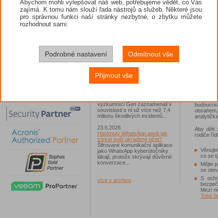
Abychom mohli vylepšovat náš web, potřebujeme vědět, co Vás
se týkaly 
zajímá. K tomu nám slouží řada nástrojů a služeb. Některé jsou
nejdisku
26.6.2026
návaznos
pro správnou funkci naší stránky nezbytné, o zbytku můžete
ESET: S příchodem léta
"souřadni
zaplavují Česko falešné mobilní
rozhodnout sami.
51 mimoz
hry
"grumpy c
Jednalo se například o aplikace
Yoga Flex Home App, Pillow
Chase Home App či Candy
Statisti
Race Launcher. Hlavním cílem
získány n
Podrobné nastavení
Odmítnout vše
útočníků bylo v tomto případě
obsahují 
Polsko, následováno Českem a
online ob
Slovenskem...
potomci na
Přijmout vše
"Memy tv
24.6.2026
hitem byl
Vaše síť může sloužit jako
Area 51"
útočný nástroj pro hackery
informac
Od začátku tohoto roku
cestou, j
výzkumníci Gen zaznamenali v
budoucnu
souvislosti s ní už více než 7,4
obsahem,
milionu škodlivých incidentů...
analytičk
23.6.2026
Aby děti 
Hacknutý WhatsApp aneb jak
rodiče říd
získat zpět ukradený účet?
Šifrované komunikační aplikace
Věnujt
jako WhatsApp kyberútočníky
co se t
lákají, protože skrývají důvěrné
konverzace...
Mějte p
se ote
S ochr
více v archivu
bezpečn
Mezi n
Total S