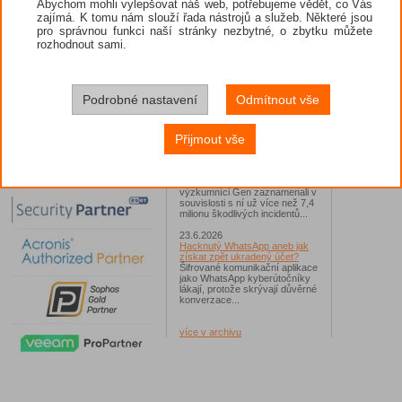
Abychom mohli vylepšovat náš web, potřebujeme vědět, co Vás
zajímá. K tomu nám slouží řada nástrojů a služeb. Některé jsou
26.6.2026
pro správnou funkci naší stránky nezbytné, o zbytku můžete
ESET: S příchodem léta
zaplavují Česko falešné mobilní
rozhodnout sami.
hry
Jednalo se například o aplikace
Yoga Flex Home App, Pillow
Chase Home App či Candy
Race Launcher. Hlavním cílem
Podrobné nastavení
Odmítnout vše
útočníků bylo v tomto případě
Polsko, následováno Českem a
Slovenskem...
Přijmout vše
24.6.2026
Vaše síť může sloužit jako
útočný nástroj pro hackery
Od začátku tohoto roku
výzkumníci Gen zaznamenali v
souvislosti s ní už více než 7,4
milionu škodlivých incidentů...
23.6.2026
Hacknutý WhatsApp aneb jak
získat zpět ukradený účet?
Šifrované komunikační aplikace
jako WhatsApp kyberútočníky
lákají, protože skrývají důvěrné
konverzace...
více v archivu