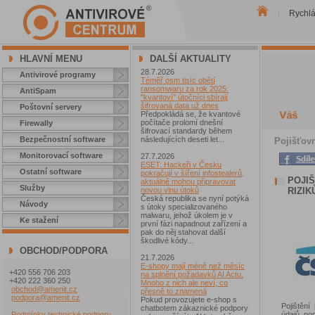
Rychl
|
HLAVNÍ MENU
DALŠÍ AKTUALITY
28.7.2026
Antivirové programy
Téměř osm tisíc obětí
ransomwaru za rok 2025:
AntiSpam
"kvantoví" útočníci sbírají
šifrovaná data už dnes
Poštovní servery
Předpokládá se, že kvantové
počítače prolomí dnešní
Firewally
šifrovací standardy během
Bezpečnostní software
následujících deseti let...
Pojišťovn
Monitorovací software
27.7.2026
ESET: Hackeři v Česku
Ostatní software
pokračují v šíření infostealerů,
POJIŠ
aktuálně mohou připravovat
Služby
RIZIK
novou vlnu útoků
Česká republika se nyní potýká
Návody
s útoky specializovaného
malwaru, jehož úkolem je v
Ke stažení
první fázi napadnout zařízení a
pak do něj stahovat další
škodlivé kódy...
OBCHOD/PODPORA
21.7.2026
E-shopy mají méně než měsíc
+420 556 706 203
na splnění požadavků AI Actu.
+420 222 360 250
Mnoho z nich ale neví, co
obchod@amenit.cz
přesně to znamená
podpora@amenit.cz
Pokud provozujete e-shop s
Pojištění
chatbotem zákaznické podpory
údajů, po
Podmínky technické podpory