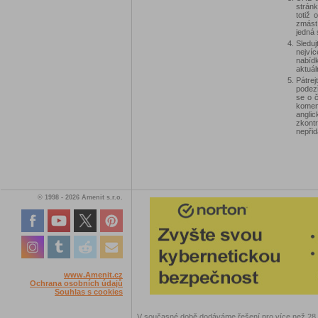
stránk
totiž
zmást
jedná 
Sledu
nejví
nabíd
aktuál
Pátre
podez
se o 
komen
angli
zkontr
nepřid
© 1998 - 2026 Amenit s.r.o.
www.Amenit.cz
Ochrana osobních údajů
Souhlas s cookies
V současné době dodáváme řešení pro více než 28.00