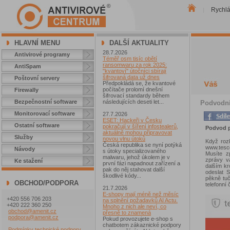
Rychl
|
HLAVNÍ MENU
DALŠÍ AKTUALITY
28.7.2026
Antivirové programy
Téměř osm tisíc obětí
ransomwaru za rok 2025:
AntiSpam
"kvantoví" útočníci sbírají
šifrovaná data už dnes
Poštovní servery
Předpokládá se, že kvantové
počítače prolomí dnešní
Firewally
šifrovací standardy během
Bezpečnostní software
následujících deseti let...
Podvodníc
Monitorovací software
27.7.2026
ESET: Hackeři v Česku
Ostatní software
pokračují v šíření infostealerů,
Podvod p
aktuálně mohou připravovat
Služby
novou vlnu útoků
Když roz
Česká republika se nyní potýká
www.tesc
Návody
s útoky specializovaného
Musíte z
malwaru, jehož úkolem je v
zprávy v
Ke stažení
první fázi napadnout zařízení a
dalším kr
pak do něj stahovat další
odeslat 
škodlivé kódy...
pěkně tuč
OBCHOD/PODPORA
telefonní 
21.7.2026
E-shopy mají méně než měsíc
+420 556 706 203
na splnění požadavků AI Actu.
+420 222 360 250
Mnoho z nich ale neví, co
obchod@amenit.cz
přesně to znamená
podpora@amenit.cz
Pokud provozujete e-shop s
chatbotem zákaznické podpory
Podmínky technické podpory