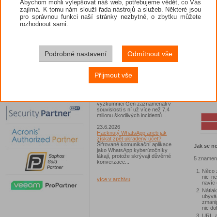
Abychom mohli vylepšovat náš web, potřebujeme vědět, co Vás
snaží ob
zajímá. K tomu nám slouží řada nástrojů a služeb. Některé jsou
musíte o
26.6.2026
navíc ješt
pro správnou funkci naší stránky nezbytné, o zbytku můžete
ESET: S příchodem léta
vašich z
zaplavují Česko falešné mobilní
rozhodnout sami.
šíří sdíl
hry
Jednalo se například o aplikace
Yoga Flex Home App, Pillow
Chase Home App či Candy
Race Launcher. Hlavním cílem
Podrobné nastavení
Odmítnout vše
útočníků bylo v tomto případě
Polsko, následováno Českem a
Slovenskem...
Přijmout vše
24.6.2026
Vaše síť může sloužit jako
útočný nástroj pro hackery
Od začátku tohoto roku
výzkumníci Gen zaznamenali v
souvislosti s ní už více než 7,4
milionu škodlivých incidentů...
23.6.2026
Hacknutý WhatsApp aneb jak
získat zpět ukradený účet?
Šifrované komunikační aplikace
Jak se n
jako WhatsApp kyberútočníky
lákají, protože skrývají důvěrné
5 znamení
konverzace...
Něco z
nic n
více v archivu
navíc 
Nátla
ubývá
zmani
nic do
URL a