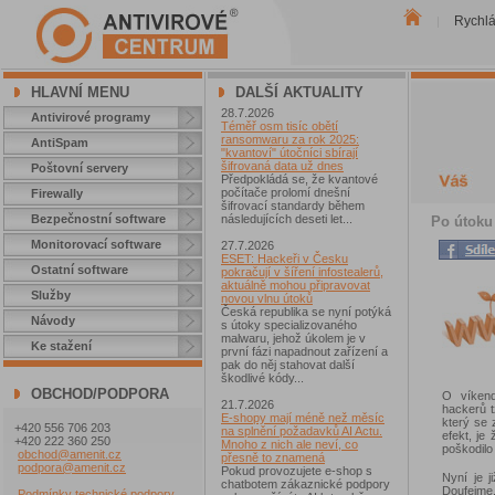
Rychl
|
HLAVNÍ MENU
DALŠÍ AKTUALITY
28.7.2026
Antivirové programy
Téměř osm tisíc obětí
ransomwaru za rok 2025:
AntiSpam
"kvantoví" útočníci sbírají
šifrovaná data už dnes
Poštovní servery
Předpokládá se, že kvantové
počítače prolomí dnešní
Firewally
šifrovací standardy během
Bezpečnostní software
následujících deseti let...
Po útoku 
Monitorovací software
27.7.2026
ESET: Hackeři v Česku
Ostatní software
pokračují v šíření infostealerů,
aktuálně mohou připravovat
Služby
novou vlnu útoků
Česká republika se nyní potýká
Návody
s útoky specializovaného
malwaru, jehož úkolem je v
Ke stažení
první fázi napadnout zařízení a
pak do něj stahovat další
škodlivé kódy...
OBCHOD/PODPORA
O víken
21.7.2026
hackerů 
E-shopy mají méně než měsíc
který se 
+420 556 706 203
na splnění požadavků AI Actu.
efekt, je
+420 222 360 250
Mnoho z nich ale neví, co
poškodilo
obchod@amenit.cz
přesně to znamená
podpora@amenit.cz
Pokud provozujete e-shop s
Nyní je 
chatbotem zákaznické podpory
Doufejme,
Podmínky technické podpory