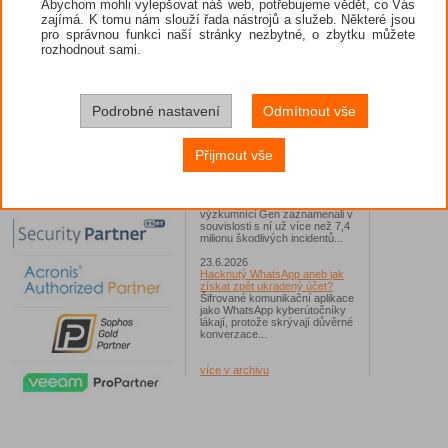
Abychom mohli vylepšovat náš web, potřebujeme vědět, co Vás
zajímá. K tomu nám slouží řada nástrojů a služeb. Některé jsou
26.6.2026
pro správnou funkci naší stránky nezbytné, o zbytku můžete
ESET: S příchodem léta
zaplavují Česko falešné mobilní
rozhodnout sami.
hry
Jednalo se například o aplikace
Yoga Flex Home App, Pillow
Chase Home App či Candy
Race Launcher. Hlavním cílem
Podrobné nastavení
Odmítnout vše
útočníků bylo v tomto případě
Polsko, následováno Českem a
Slovenskem...
Přijmout vše
24.6.2026
Vaše síť může sloužit jako
útočný nástroj pro hackery
Od začátku tohoto roku
výzkumníci Gen zaznamenali v
souvislosti s ní už více než 7,4
milionu škodlivých incidentů...
23.6.2026
Hacknutý WhatsApp aneb jak
získat zpět ukradený účet?
Šifrované komunikační aplikace
jako WhatsApp kyberútočníky
lákají, protože skrývají důvěrné
konverzace...
více v archivu