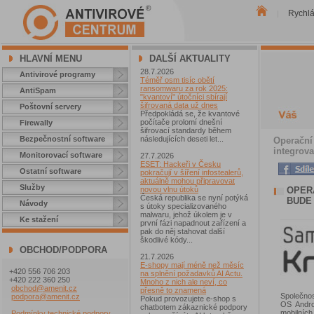
Rychl
|
HLAVNÍ MENU
DALŠÍ AKTUALITY
28.7.2026
Antivirové programy
Téměř osm tisíc obětí
ransomwaru za rok 2025:
AntiSpam
"kvantoví" útočníci sbírají
šifrovaná data už dnes
Poštovní servery
Předpokládá se, že kvantové
počítače prolomí dnešní
Firewally
šifrovací standardy během
Bezpečnostní software
následujících deseti let...
Operační
integrova
Monitorovací software
27.7.2026
ESET: Hackeři v Česku
Ostatní software
pokračují v šíření infostealerů,
aktuálně mohou připravovat
Služby
OPER
novou vlnu útoků
Česká republika se nyní potýká
BUDE 
Návody
s útoky specializovaného
malwaru, jehož úkolem je v
Ke stažení
první fázi napadnout zařízení a
pak do něj stahovat další
škodlivé kódy...
OBCHOD/PODPORA
21.7.2026
E-shopy mají méně než měsíc
+420 556 706 203
na splnění požadavků AI Actu.
+420 222 360 250
Mnoho z nich ale neví, co
obchod@amenit.cz
přesně to znamená
Společno
podpora@amenit.cz
Pokud provozujete e-shop s
OS Andro
chatbotem zákaznické podpory
mobilníc
Podmínky technické podpory