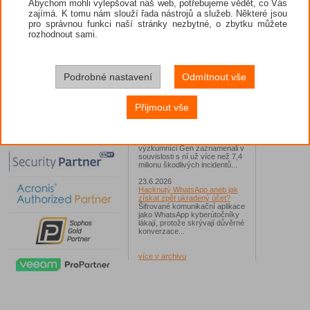
Abychom mohli vylepšovat náš web, potřebujeme vědět, co Vás
zajímá. K tomu nám slouží řada nástrojů a služeb. Některé jsou
26.6.2026
pro správnou funkci naší stránky nezbytné, o zbytku můžete
ESET: S příchodem léta
zaplavují Česko falešné mobilní
rozhodnout sami.
hry
Jednalo se například o aplikace
Yoga Flex Home App, Pillow
Chase Home App či Candy
Race Launcher. Hlavním cílem
Podrobné nastavení
Odmítnout vše
útočníků bylo v tomto případě
Polsko, následováno Českem a
Slovenskem...
Přijmout vše
24.6.2026
Vaše síť může sloužit jako
útočný nástroj pro hackery
Od začátku tohoto roku
výzkumníci Gen zaznamenali v
souvislosti s ní už více než 7,4
milionu škodlivých incidentů...
23.6.2026
Hacknutý WhatsApp aneb jak
získat zpět ukradený účet?
Šifrované komunikační aplikace
jako WhatsApp kyberútočníky
lákají, protože skrývají důvěrné
konverzace...
více v archivu