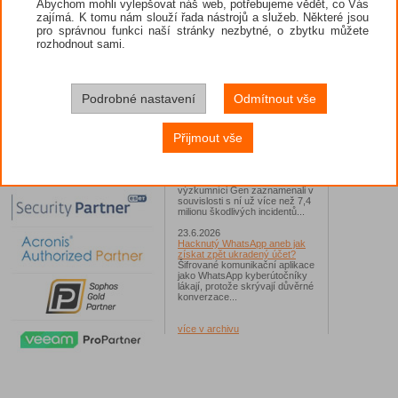
Abychom mohli vylepšovat náš web, potřebujeme vědět, co Vás
zajímá. K tomu nám slouží řada nástrojů a služeb. Některé jsou
26.6.2026
pro správnou funkci naší stránky nezbytné, o zbytku můžete
ESET: S příchodem léta
zaplavují Česko falešné mobilní
rozhodnout sami.
hry
Jednalo se například o aplikace
Yoga Flex Home App, Pillow
Chase Home App či Candy
Race Launcher. Hlavním cílem
Podrobné nastavení
Odmítnout vše
útočníků bylo v tomto případě
Polsko, následováno Českem a
Slovenskem...
Přijmout vše
24.6.2026
Vaše síť může sloužit jako
útočný nástroj pro hackery
Od začátku tohoto roku
výzkumníci Gen zaznamenali v
souvislosti s ní už více než 7,4
milionu škodlivých incidentů...
23.6.2026
Hacknutý WhatsApp aneb jak
získat zpět ukradený účet?
Šifrované komunikační aplikace
jako WhatsApp kyberútočníky
lákají, protože skrývají důvěrné
konverzace...
více v archivu