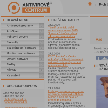
Rychl
|
HLAVNÍ MENU
DALŠÍ AKTUALITY
28.7.2026
Antivirové programy
Téměř osm tisíc obětí
ransomwaru za rok 2025:
AntiSpam
"kvantoví" útočníci sbírají
šifrovaná data už dnes
Poštovní servery
Předpokládá se, že kvantové
počítače prolomí dnešní
Firewally
šifrovací standardy během
Bezpečnostní software
následujících deseti let...
Nová face
100 tisíc 
Monitorovací software
27.7.2026
ESET: Hackeři v Česku
Ostatní software
pokračují v šíření infostealerů,
aktuálně mohou připravovat
Služby
NOVÁ
novou vlnu útoků
Česká republika se nyní potýká
JIŽ I
Návody
s útoky specializovaného
malwaru, jehož úkolem je v
Ke stažení
první fázi napadnout zařízení a
pak do něj stahovat další
škodlivé kódy...
OBCHOD/PODPORA
21.7.2026
E-shopy mají méně než měsíc
+420 556 706 203
na splnění požadavků AI Actu.
+420 222 360 250
Mnoho z nich ale neví, co
obchod@amenit.cz
přesně to znamená
podpora@amenit.cz
Pokud provozujete e-shop s
chatbotem zákaznické podpory
Podmínky technické podpory