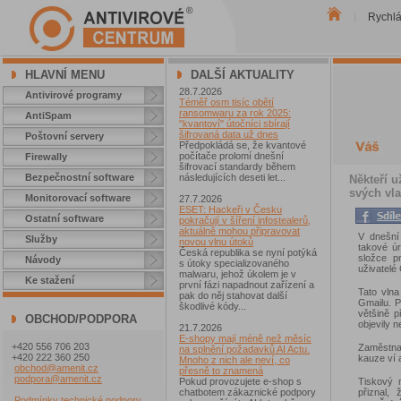
Rychl
|
HLAVNÍ MENU
DALŠÍ AKTUALITY
28.7.2026
Antivirové programy
Téměř osm tisíc obětí
ransomwaru za rok 2025:
AntiSpam
"kvantoví" útočníci sbírají
šifrovaná data už dnes
Poštovní servery
Předpokládá se, že kvantové
počítače prolomí dnešní
Firewally
šifrovací standardy během
Bezpečnostní software
následujících deseti let...
Někteří u
svých vla
Monitorovací software
27.7.2026
ESET: Hackeři v Česku
Ostatní software
pokračují v šíření infostealerů,
aktuálně mohou připravovat
V dnešní
Služby
novou vlnu útoků
takové ú
Česká republika se nyní potýká
složce p
Návody
s útoky specializovaného
uživatelé
malwaru, jehož úkolem je v
Ke stažení
první fázi napadnout zařízení a
Tato vln
pak do něj stahovat další
Gmailu. P
škodlivé kódy...
většině p
OBCHOD/PODPORA
objevily 
21.7.2026
E-shopy mají méně než měsíc
+420 556 706 203
Zaměstnan
na splnění požadavků AI Actu.
+420 222 360 250
kauze ví 
Mnoho z nich ale neví, co
obchod@amenit.cz
přesně to znamená
podpora@amenit.cz
Tiskový 
Pokud provozujete e-shop s
přiznal,
chatbotem zákaznické podpory
Podmínky technické podpory