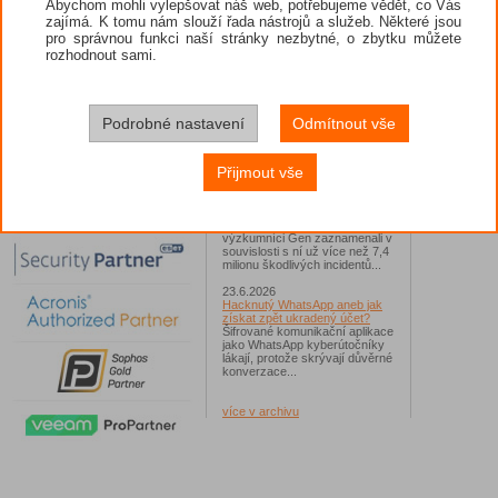
Abychom mohli vylepšovat náš web, potřebujeme vědět, co Vás
zajímá. K tomu nám slouží řada nástrojů a služeb. Některé jsou
26.6.2026
pro správnou funkci naší stránky nezbytné, o zbytku můžete
ESET: S příchodem léta
zaplavují Česko falešné mobilní
rozhodnout sami.
hry
Jednalo se například o aplikace
Yoga Flex Home App, Pillow
Chase Home App či Candy
Race Launcher. Hlavním cílem
Podrobné nastavení
Odmítnout vše
útočníků bylo v tomto případě
Polsko, následováno Českem a
Slovenskem...
Přijmout vše
24.6.2026
Vaše síť může sloužit jako
útočný nástroj pro hackery
Od začátku tohoto roku
výzkumníci Gen zaznamenali v
souvislosti s ní už více než 7,4
milionu škodlivých incidentů...
23.6.2026
Hacknutý WhatsApp aneb jak
získat zpět ukradený účet?
Šifrované komunikační aplikace
jako WhatsApp kyberútočníky
lákají, protože skrývají důvěrné
konverzace...
více v archivu