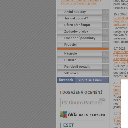
nebo použí
Žádost o odbornou pomoc
produktov
regulace s
Akční nabídky
15.7.2026
Co je bloa
Jak nakupovat?
průvodce 
aplikacemi
Dárek při nákupu
Bloatware 
Způsoby platby
najdeme p
nových či
Obchodní podmínky
zařízeníc
nebo distr
Prodejci
9.7.2026
Kybernetic
Nástroje
květnu kle
a poprvé l
Diskuze
závažných
Celkový po
Potřebuji poradit
květnu kle
sestupný t
VIP sekce
nepřerušen
3.7.2026
Veřejná Wi
dnes není
pozor si d
Přestože j
bezpečnějš
nezmizelo.
jinam...
2.7.2026
Chcete zí
Standard?
Zúčastnět
magazínem