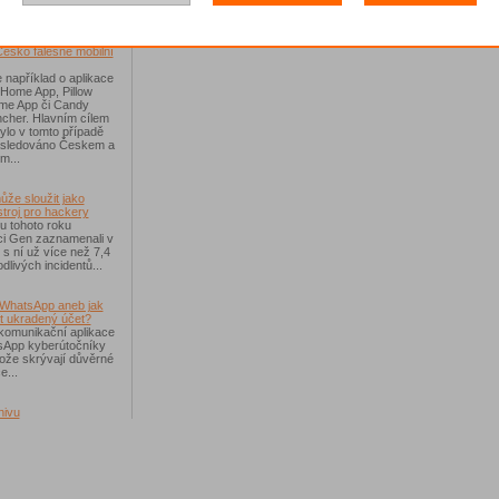
říchodem léta
Česko falešné mobilní
 například o aplikace
 Home App, Pillow
e App či Candy
cher. Hlavním cílem
ylo v tomto případě
ásledováno Českem a
m...
ůže sloužit jako
troj pro hackery
u tohoto roku
i Gen zaznamenali v
i s ní už více než 7,4
dlivých incidentů...
WhatsApp aneb jak
t ukradený účet?
komunikační aplikace
sApp kyberútočníky
otože skrývají důvěrné
e...
hivu