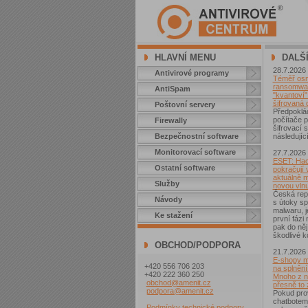
HLAVNÍ MENU
DALŠ
28.7.2026
Antivirové programy
Téměř osm 
ransomwar
AntiSpam
"kvantoví" 
šifrovaná 
Poštovní servery
Předpoklá
počítače p
Firewally
šifrovací
Bezpečnostní software
následující
Monitorovací software
27.7.2026
ESET: Hac
Ostatní software
pokračují v
aktuálně 
Služby
novou vln
Česká repu
Návody
s útoky sp
malwaru, j
Ke stažení
první fázi
pak do něj
škodlivé k
OBCHOD/PODPORA
21.7.2026
E-shopy m
+420 556 706 203
na splnění
+420 222 360 250
Mnoho z ni
obchod@amenit.cz
přesně to
podpora@amenit.cz
Pokud pro
chatbotem
Podmínky technické podpory