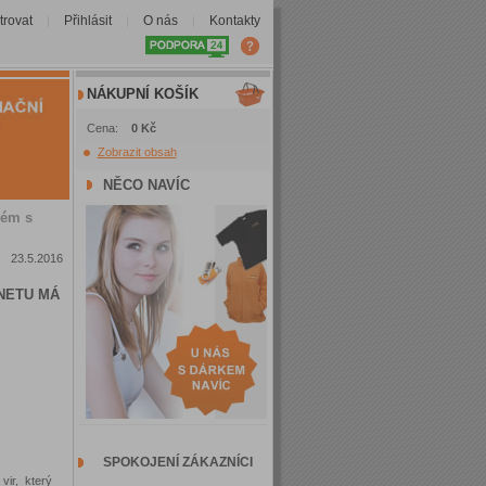
trovat
Přihlásit
O nás
Kontakty
|
|
|
NÁKUPNÍ KOŠÍK
Cena:
0 Kč
Zobrazit obsah
NĚCO NAVÍC
lém s
23.5.2016
NETU MÁ
SPOKOJENÍ ZÁKAZNÍCI
vir, který