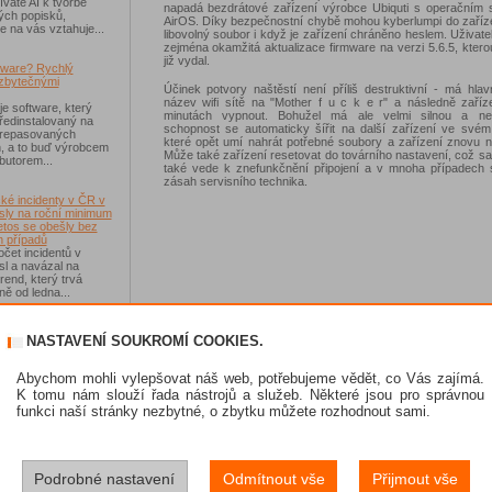
váte AI k tvorbě
napadá bezdrátové zařízení výrobce Ubiquti s operačním
ých popisků,
AirOS. Díky bezpečnostní chybě mohou kyberlumpi do zaříz
e na vás vztahuje...
libovolný soubor i když je zařízení chráněno heslem. Uživate
zejména okamžitá aktualizace firmware na verzi 5.6.5, kter
již vydal.
tware? Rychlý
zbytečnými
Účinek potvory naštěstí není příliš destruktivní - má hla
název wifi sítě na "Mother f u c k e r" a následně zaříz
je software, který
minutách vypnout. Bohužel má ale velmi silnou a ne
ředinstalovaný na
schopnost se automaticky šířit na další zařízení ve svém
 repasovaných
které opět umí nahrát potřebné soubory a zařízení znovu 
h, a to buď výrobcem
Může také zařízení resetovat do továrního nastavení, což 
ibutorem...
také vede k znefunkčnění připojení a v mnoha případech 
zásah servisního technika.
ké incidenty v ČR v
sly na roční minimum
etos se obešly bez
 případů
čet incidentů v
sl a navázal na
rend, který trvá
ě od ledna...
-Fi na dovolené už
NASTAVENÍ SOUKROMÍ COOKIES.
 zásadním rizikem,
ávejte na něco jiného
sou veřejné Wi-Fi sítě
Abychom mohli vylepšovat náš web, potřebujeme vědět, co Vás zajímá.
í než dříve, riziko
K tomu nám slouží řada nástrojů a služeb. Některé jsou pro správnou
 Jen se přesunulo
funkci naší stránky nezbytné, o zbytku můžete rozhodnout sami.
skat Norton 360
Podrobné nastavení
Odmítnout vše
Přijmout vše
e se soutěže s
 IT Kompas...