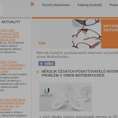
Rychlá objednávka
Katalog produktů
Regis
|
|
|
Í AKTUALITY
tisíc obětí
u za rok 2025:
útočníci sbírají
data už dnes
dá se, že kvantové
rolomí dnešní
 standardy během
ch deseti let...
Několik českých poskytovatelů internetu má prob
virem Motherfucker...
keři v Česku
 šíření infostealerů,
mohou připravovat
NĚKOLIK ČESKÝCH POSKYTOVATELŮ INTER
u útoků
blika se nyní potýká
PROBLÉM S VIREM MOTHERFUCKER.
ecializovaného
ehož úkolem je v
 napadnout zařízení a
 stahovat další
ódy...
ají méně než měsíc
 požadavků AI Actu.
ch ale neví, co
 znamená
vozujete e-shop s
 zákaznické podpory
V sítích několika českých poskytovatelů internetu se šíří 