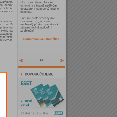
 systémem
Musím se přiznat, že s tak
ení nahrát
ochotným a hlavně trpělivým
le ochrání
operátorem jsem se už dlouho
ou výrobce
nesetkal.
Patří mu proto srdečný dík!
vně změnit
Domnívám se, že tento
ení po 15
neobvyklý přístup operátora k
příjemnou
zákazníkovi si zaslouží i
 okolí, na
zveřejnění
napadnout.
samozřejmě
Rudolf Wonka, Litoměřice
si vyžádá
#1
DOPORUČUJEME