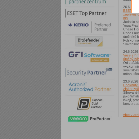
26.6.2026
ESET: S p
zaplavují 
hry
Jednalo se
Yoga Flex
Chase Hom
Race Laun
útočníků b
Polsko, n
Slovenske
24.6.2026
Vaše síť m
útočný nás
Od začátk
výzkumníc
souvislost
milionu ško
23.6.2026
Hacknutý 
získat zpě
Šifrované 
jako What
lákají, pr
konverzac
více v arc