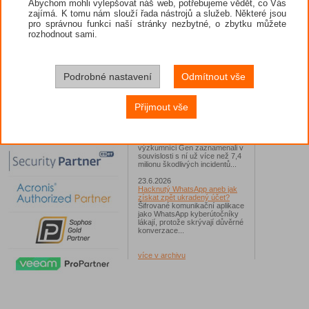
Abychom mohli vylepšovat náš web, potřebujeme vědět, co Vás
zajímá. K tomu nám slouží řada nástrojů a služeb. Některé jsou
26.6.2026
pro správnou funkci naší stránky nezbytné, o zbytku můžete
ESET: S příchodem léta
zaplavují Česko falešné mobilní
rozhodnout sami.
hry
Jednalo se například o aplikace
Yoga Flex Home App, Pillow
Chase Home App či Candy
Race Launcher. Hlavním cílem
Podrobné nastavení
Odmítnout vše
útočníků bylo v tomto případě
Polsko, následováno Českem a
Slovenskem...
Přijmout vše
24.6.2026
Vaše síť může sloužit jako
útočný nástroj pro hackery
Od začátku tohoto roku
výzkumníci Gen zaznamenali v
souvislosti s ní už více než 7,4
milionu škodlivých incidentů...
23.6.2026
Hacknutý WhatsApp aneb jak
získat zpět ukradený účet?
Šifrované komunikační aplikace
jako WhatsApp kyberútočníky
lákají, protože skrývají důvěrné
konverzace...
více v archivu