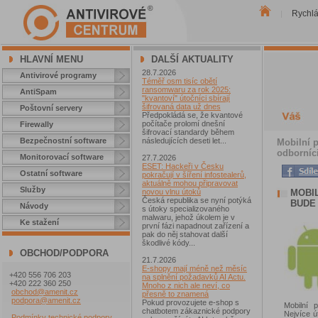
Rychl
|
HLAVNÍ MENU
DALŠÍ AKTUALITY
28.7.2026
Antivirové programy
Téměř osm tisíc obětí
ransomwaru za rok 2025:
AntiSpam
"kvantoví" útočníci sbírají
šifrovaná data už dnes
Poštovní servery
Předpokládá se, že kvantové
počítače prolomí dnešní
Firewally
šifrovací standardy během
Bezpečnostní software
následujících deseti let...
Mobilní p
odborníci
Monitorovací software
27.7.2026
ESET: Hackeři v Česku
Ostatní software
pokračují v šíření infostealerů,
aktuálně mohou připravovat
Služby
MOBI
novou vlnu útoků
Česká republika se nyní potýká
BUDE 
Návody
s útoky specializovaného
malwaru, jehož úkolem je v
Ke stažení
první fázi napadnout zařízení a
pak do něj stahovat další
škodlivé kódy...
OBCHOD/PODPORA
21.7.2026
E-shopy mají méně než měsíc
+420 556 706 203
na splnění požadavků AI Actu.
+420 222 360 250
Mnoho z nich ale neví, co
obchod@amenit.cz
přesně to znamená
podpora@amenit.cz
Pokud provozujete e-shop s
Mobilní p
chatbotem zákaznické podpory
Nejvíce ú
Podmínky technické podpory