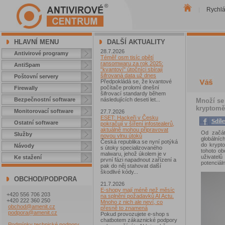
Rychl
|
HLAVNÍ MENU
DALŠÍ AKTUALITY
28.7.2026
Antivirové programy
Téměř osm tisíc obětí
ransomwaru za rok 2025:
AntiSpam
"kvantoví" útočníci sbírají
šifrovaná data už dnes
Poštovní servery
Předpokládá se, že kvantové
počítače prolomí dnešní
Firewally
šifrovací standardy během
Bezpečnostní software
následujících deseti let...
Množí se
kryptom
Monitorovací software
27.7.2026
ESET: Hackeři v Česku
Ostatní software
pokračují v šíření infostealerů,
aktuálně mohou připravovat
Od začát
Služby
novou vlnu útoků
globálníc
Česká republika se nyní potýká
do krypto
Návody
s útoky specializovaného
tohoto ob
malwaru, jehož úkolem je v
uživatelů
Ke stažení
první fázi napadnout zařízení a
potenciál
pak do něj stahovat další
škodlivé kódy...
OBCHOD/PODPORA
21.7.2026
E-shopy mají méně než měsíc
+420 556 706 203
na splnění požadavků AI Actu.
+420 222 360 250
Mnoho z nich ale neví, co
obchod@amenit.cz
přesně to znamená
podpora@amenit.cz
Pokud provozujete e-shop s
chatbotem zákaznické podpory
Podmínky technické podpory