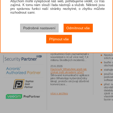
Abychom mohli vylepšovat náš web, potřebujeme vědět, co Vás
zajímá. K tomu nám slouží řada nástrojů a služeb. Některé jsou
"V posled
26.6.2026
nenechají
pro správnou funkci naší stránky nezbytné, o zbytku můžete
ESET: S příchodem léta
chtějí do 
zaplavují Česko falešné mobilní
rozhodnout sami.
prostřed
hry
následovn
Jednalo se například o aplikace
koronavir
Yoga Flex Home App, Pillow
určena po
Chase Home App či Candy
rozšířený
Race Launcher. Hlavním cílem
Podrobné nastavení
Odmítnout vše
poté na
útočníků bylo v tomto případě
předobjed
Polsko, následováno Českem a
bitcoinec
Slovenskem...
říká Alex
Přijmout vše
ve společ
24.6.2026
Vaše síť může sloužit jako
Kaspersky
útočný nástroj pro hackery
Od začátku tohoto roku
výzkumníci Gen zaznamenali v
Neotví
souvislosti s ní už více než 7,4
sítích 
milionu škodlivých incidentů...
buďte 
obchod
23.6.2026
Hacknutý WhatsApp aneb jak
stahujt
získat zpět ukradený účet?
použív
Šifrované komunikační aplikace
podvod
jako WhatsApp kyberútočníky
softwar
lákají, protože skrývají důvěrné
před n
konverzace...
obzvl
databá
zjistit
více v archivu
vlastn
byste u