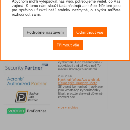
Abychom mohli vylepšovat náš web, potřebujeme vědět, co Vás
zajímá. K tomu nám slouží řada nástrojů a služeb. Některé jsou
26.6.2026
pro správnou funkci naší stránky nezbytné, o zbytku můžete
ESET: S příchodem léta
zaplavují Česko falešné mobilní
rozhodnout sami.
hry
Jednalo se například o aplikace
Yoga Flex Home App, Pillow
Chase Home App či Candy
Race Launcher. Hlavním cílem
Podrobné nastavení
Odmítnout vše
útočníků bylo v tomto případě
Polsko, následováno Českem a
Slovenskem...
Přijmout vše
24.6.2026
Vaše síť může sloužit jako
útočný nástroj pro hackery
Od začátku tohoto roku
výzkumníci Gen zaznamenali v
souvislosti s ní už více než 7,4
milionu škodlivých incidentů...
23.6.2026
Hacknutý WhatsApp aneb jak
získat zpět ukradený účet?
Šifrované komunikační aplikace
jako WhatsApp kyberútočníky
lákají, protože skrývají důvěrné
konverzace...
více v archivu