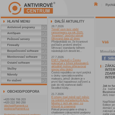
Rychl
|
HLAVNÍ MENU
DALŠÍ AKTUALITY
28.7.2026
Antivirové programy
Téměř osm tisíc obětí
ransomwaru za rok 2025:
AntiSpam
"kvantoví" útočníci sbírají
šifrovaná data už dnes
Poštovní servery
Předpokládá se, že kvantové
počítače prolomí dnešní
Firewally
šifrovací standardy během
Bezpečnostní software
následujících deseti let...
Mimořádn
Monitorovací software
27.7.2026
ESET: Hackeři v Česku
Ostatní software
pokračují v šíření infostealerů,
ZÁKA
aktuálně mohou připravovat
Služby
INTER
novou vlnu útoků
Česká republika se nyní potýká
ZDAR
Návody
s útoky specializovaného
INTE
malwaru, jehož úkolem je v
Ke stažení
první fázi napadnout zařízení a
pak do něj stahovat další
Jak to f
škodlivé kódy...
Za každ
OBCHOD/PODPORA
Business
21.7.2026
AVG Inter
E-shopy mají méně než měsíc
+420 556 706 203
na splnění požadavků AI Actu.
Například
+420 222 360 250
Mnoho z nich ale neví, co
Edition p
obchod@amenit.cz
přesně to znamená
domácí už
podpora@amenit.cz
Pokud provozujete e-shop s
zakoupí a
chatbotem zákaznické podpory
zašle vyp
Podmínky technické podpory