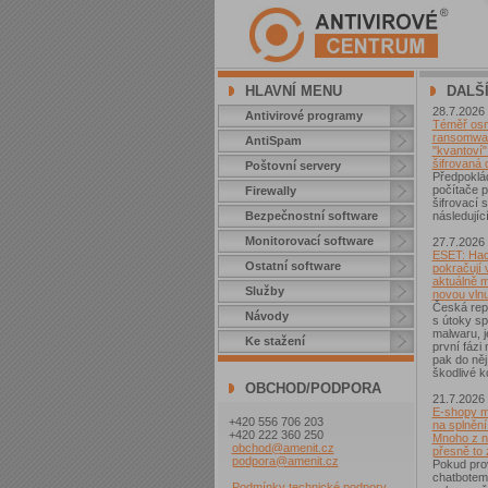
HLAVNÍ MENU
DALŠ
28.7.2026
Antivirové programy
Téměř osm 
ransomwar
AntiSpam
"kvantoví" 
šifrovaná 
Poštovní servery
Předpoklá
počítače p
Firewally
šifrovací
Bezpečnostní software
následující
Monitorovací software
27.7.2026
ESET: Hac
Ostatní software
pokračují v
aktuálně 
Služby
novou vln
Česká repu
Návody
s útoky sp
malwaru, j
Ke stažení
první fázi
pak do něj
škodlivé k
OBCHOD/PODPORA
21.7.2026
E-shopy m
+420 556 706 203
na splnění
+420 222 360 250
Mnoho z ni
obchod@amenit.cz
přesně to
podpora@amenit.cz
Pokud pro
chatbotem
Podmínky technické podpory