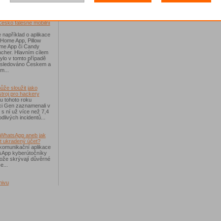
říchodem léta
Česko falešné mobilní
 například o aplikace
 Home App, Pillow
e App či Candy
cher. Hlavním cílem
ylo v tomto případě
ásledováno Českem a
m...
ůže sloužit jako
troj pro hackery
u tohoto roku
i Gen zaznamenali v
i s ní už více než 7,4
dlivých incidentů...
WhatsApp aneb jak
t ukradený účet?
komunikační aplikace
sApp kyberútočníky
otože skrývají důvěrné
e...
hivu