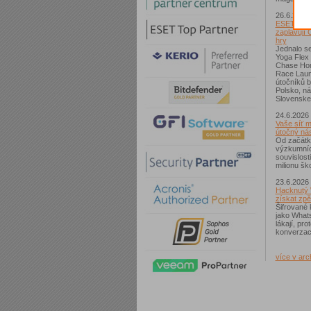
26.6.2026
ESET: S p
zaplavují 
hry
Jednalo se
Yoga Flex
Chase Hom
Race Laun
útočníků b
Polsko, n
Slovenske
24.6.2026
Vaše síť m
útočný nás
Od začátk
výzkumníc
souvislost
milionu ško
23.6.2026
Hacknutý 
získat zpě
Šifrované 
jako What
lákají, pr
konverzac
více v arc