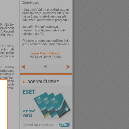
Dobrý den,
ráda bych Vaším prostřednictvím
poděkovala p. Martinovi, který se
mi po 2 dny trpělivě věnoval při
nastavení antivirového programu.
%. Ztráty
Je vidět, že umí pracovat
polečnost
nejenom s anti-virem, ale i anti-
: A Record
talentem na PC.
vádí, že v
Předejte prosím toto poděkování i
jemu nadřízenému pracovníkovi!!
ně o 145%,
ckých chyb
ení počtu
Irena Procházková
exploity o
MŠ Mezi Domy, Praha
#7
ní služba
 miliardám
namenalo v
 vteřinu.
m vedena
DOPORUČUJEME
chycených
rocenta.
od.