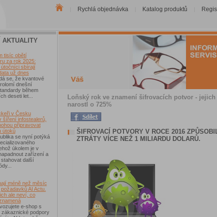
Rychlá objednávka
Katalog produktů
Regis
|
|
|
Í AKTUALITY
tisíc obětí
u za rok 2025:
útočníci sbírají
data už dnes
dá se, že kvantové
rolomí dnešní
 standardy během
ch deseti let...
Loňský rok ve znamení šifrovacích potvor - jejic
narostl o 725%
keři v Česku
 šíření infostealerů,
mohou připravovat
ŠIFROVACÍ POTVORY V ROCE 2016 ZPŮSOBI
u útoků
blika se nyní potýká
ZTRÁTY VÍCE NEŽ 1 MILIARDU DOLARŮ.
ecializovaného
ehož úkolem je v
 napadnout zařízení a
 stahovat další
ódy...
ají méně než měsíc
 požadavků AI Actu.
ch ale neví, co
 znamená
vozujete e-shop s
 zákaznické podpory