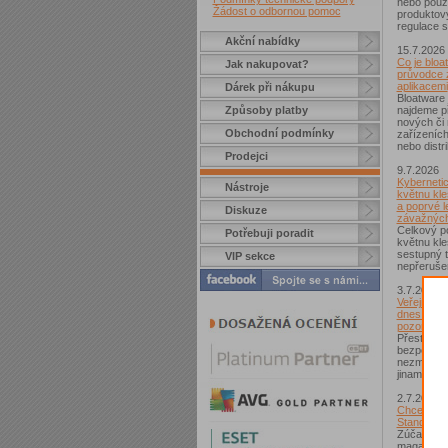
nebo použí
Žádost o odbornou pomoc
produktov
regulace s
Akční nabídky
15.7.2026
Co je bloa
Jak nakupovat?
průvodce 
aplikacemi
Dárek při nákupu
Bloatware 
Způsoby platby
najdeme p
nových či
Obchodní podmínky
zařízeníc
nebo distr
Prodejci
9.7.2026
Kybernetic
Nástroje
květnu kle
a poprvé l
Diskuze
závažných
Celkový po
Potřebuji poradit
květnu kle
sestupný t
VIP sekce
nepřerušen
3.7.2026
Veřejná Wi
dnes není
pozor si d
Přestože j
bezpečnějš
nezmizelo.
jinam...
2.7.2026
Chcete zí
Standard?
Zúčastnět
magazínem