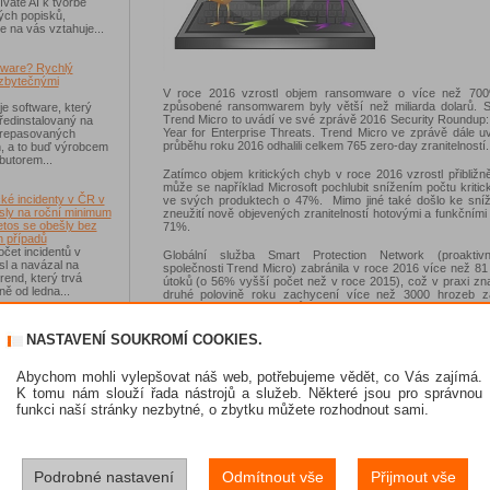
váte AI k tvorbě
ých popisků,
e na vás vztahuje...
tware? Rychlý
zbytečnými
V roce 2016 vzrostl objem ransomware o více než 700
způsobené ransomwarem byly větší než miliarda dolarů. S
je software, který
Trend Micro to uvádí ve své zprávě 2016 Security Roundup
ředinstalovaný na
Year for Enterprise Threats. Trend Micro ve zprávě dále u
 repasovaných
průběhu roku 2016 odhalili celkem 765 zero-day zranitelností.
h, a to buď výrobcem
ibutorem...
Zatímco objem kritických chyb v roce 2016 vzrostl přibliž
může se například Microsoft pochlubit snížením počtu kriti
ké incidenty v ČR v
ve svých produktech o 47%. Mimo jiné také došlo ke sníž
sly na roční minimum
zneužití nově objevených zranitelností hotovými a funkčními 
etos se obešly bez
71%.
 případů
čet incidentů v
Globální služba Smart Protection Network (proaktiv
sl a navázal na
společnosti Trend Micro) zabránila v roce 2016 více než 81
rend, který trvá
útoků (o 56% vyšší počet než v roce 2015), což v praxi z
ě od ledna...
druhé polovině roku zachycení více než 3000 hrozeb za
Převážná většina útoků (cca 75 miliard) byla přito
prostřednictvím emailů. Česko se na celkovém počtu za
-Fi na dovolené už
hrozeb "podílelo" jen necelými dvěma desetinkami p
NASTAVENÍ SOUKROMÍ COOKIES.
 zásadním rizikem,
Pomyslným králem zachycených hrozeb byl v Česku Nemuc
ávejte na něco jiného
sou veřejné Wi-Fi sítě
Abychom mohli vylepšovat náš web, potřebujeme vědět, co Vás zajímá.
í než dříve, riziko
K tomu nám slouží řada nástrojů a služeb. Některé jsou pro správnou
 Jen se přesunulo
funkci naší stránky nezbytné, o zbytku můžete rozhodnout sami.
skat Norton 360
Podrobné nastavení
Odmítnout vše
Přijmout vše
e se soutěže s
 IT Kompas...