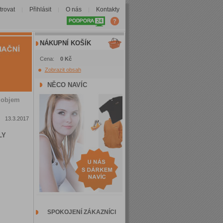
trovat
Přihlásit
O nás
Kontakty
|
|
|
NÁKUPNÍ KOŠÍK
Cena:
0 Kč
Zobrazit obsah
NĚCO NAVÍC
h objem
13.3.2017
LY
SPOKOJENÍ ZÁKAZNÍCI