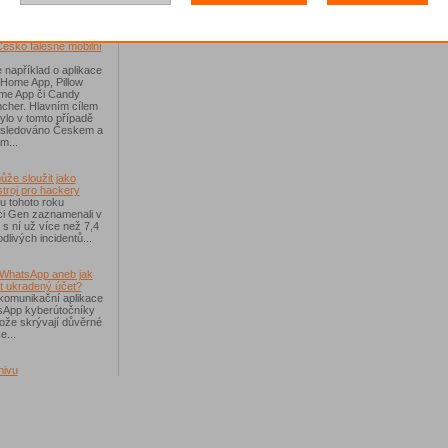
říchodem léta
Česko falešné mobilní
 například o aplikace
 Home App, Pillow
e App či Candy
cher. Hlavním cílem
ylo v tomto případě
ásledováno Českem a
m...
ůže sloužit jako
troj pro hackery
u tohoto roku
i Gen zaznamenali v
i s ní už více než 7,4
dlivých incidentů...
WhatsApp aneb jak
t ukradený účet?
komunikační aplikace
sApp kyberútočníky
otože skrývají důvěrné
e...
hivu