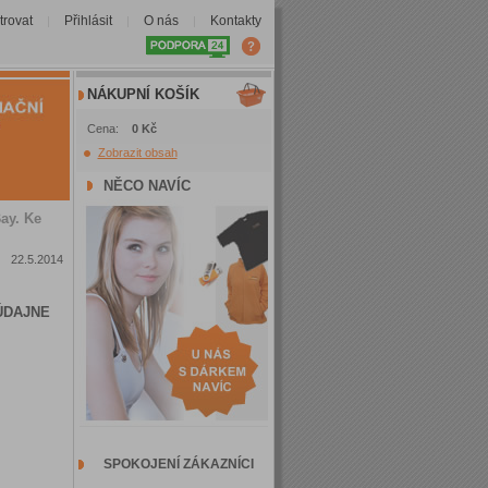
trovat
Přihlásit
O nás
Kontakty
|
|
|
NÁKUPNÍ KOŠÍK
Cena:
0 Kč
Zobrazit obsah
NĚCO NAVÍC
ay. Ke
22.5.2014
ÚDAJNE
SPOKOJENÍ ZÁKAZNÍCI