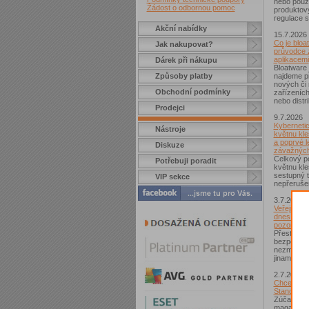
nebo použí
Žádost o odbornou pomoc
produktov
regulace s
Akční nabídky
15.7.2026
Co je bloa
Jak nakupovat?
průvodce 
aplikacemi
Dárek při nákupu
Bloatware 
Způsoby platby
najdeme p
nových či
Obchodní podmínky
zařízeníc
nebo distr
Prodejci
9.7.2026
Kybernetic
Nástroje
květnu kle
a poprvé l
Diskuze
závažných
Celkový po
Potřebuji poradit
květnu kle
sestupný t
VIP sekce
nepřerušen
3.7.2026
Veřejná Wi
dnes není
pozor si d
Přestože j
bezpečnějš
nezmizelo.
jinam...
2.7.2026
Chcete zí
Standard?
Zúčastnět
magazínem