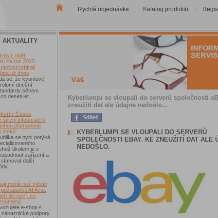
Rychlá objednávka
Katalog produktů
Regis
|
|
|
Í AKTUALITY
tisíc obětí
u za rok 2025:
útočníci sbírají
data už dnes
dá se, že kvantové
rolomí dnešní
 standardy během
ch deseti let...
Kyberlumpi se vloupali do serverů společnosti eB
zneužití dat ale údajne nedošlo...
keři v Česku
 šíření infostealerů,
mohou připravovat
KYBERLUMPI SE VLOUPALI DO SERVERŮ
u útoků
blika se nyní potýká
SPOLEČNOSTI EBAY. KE ZNEUŽITÍ DAT ALE 
ecializovaného
NEDOŠLO.
ehož úkolem je v
 napadnout zařízení a
 stahovat další
ódy...
ají méně než měsíc
 požadavků AI Actu.
ch ale neví, co
 znamená
vozujete e-shop s
 zákaznické podpory