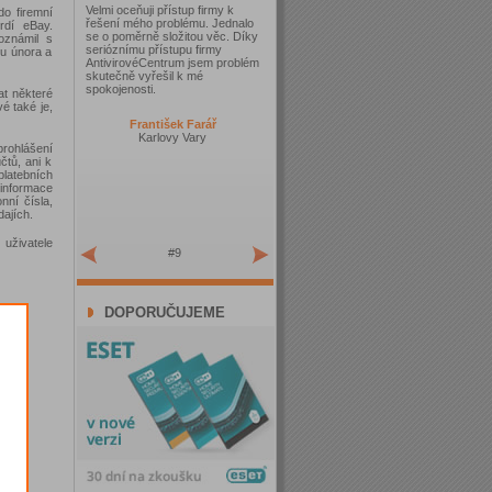
Velmi oceňuji přístup firmy k
do firemní
řešení mého problému. Jednalo
vrdí eBay.
se o poměrně složitou věc. Díky
oznámil s
serióznímu přístupu firmy
mu února a
AntivirovéCentrum jsem problém
skutečně vyřešil k mé
spokojenosti.
at některé
é také je,
František Farář
Karlovy Vary
rohlášení
čtů, ani k
platebních
 informace
nní čísla,
dajích.
 uživatele
#9
DOPORUČUJEME