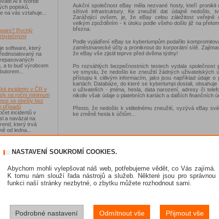
váte AI k tvorbě
Aukční společnost eBay měla nezvané hosty, kteří pronikli 
ých popisků,
síťové infrastruktury. Ke zneužití dat údajně nedošlo, t
e na vás vztahuje...
Zarážející ovšem, je, že eBay celou záležitost veřejně 
velkým zpožděním - k útoku podle všeho došlo již na přelo
března.
tware? Rychlý
zbytečnými
Podle vyjádření eBay se kyberlumpům podařilo kompromitov
zaměstnanecké účty a proniknout do korporátní sítě. Zajímav
je software, který
že eBay vše zjistil teprve před dvěma týdny!
ředinstalovaný na
 repasovaných
h, a to buď výrobcem
Po rozsáhlých bezpečnostních testech vydala společnost p
ibutorem...
ve smyslu, že nedošlo ke zneužití žádných uživatelských ú
přístupu k citlivým informacím, jako jsou například údaje o 
kartách. Databáze, do které se kyberlumpi dostali, obsahuje
ké incidenty v ČR v
o uživatelích - jména, hesla, data narození, adresy či telefo
sly na roční minimum
nikoliv však údaje o platebních kartách a dalších finančních ú
etos se obešly bez
 případů
Přesto, že nedošlo k viditelnému zneužití, vyzývá eBay své
čet incidentů v
ke změně hesla k účtům...
sl a navázal na
rend, který trvá
ě od ledna...
-Fi na dovolené už
NASTAVENÍ SOUKROMÍ COOKIES.
 zásadním rizikem,
ávejte na něco jiného
sou veřejné Wi-Fi sítě
Abychom mohli vylepšovat náš web, potřebujeme vědět, co Vás zajímá.
í než dříve, riziko
K tomu nám slouží řada nástrojů a služeb. Některé jsou pro správnou
 Jen se přesunulo
funkci naší stránky nezbytné, o zbytku můžete rozhodnout sami.
skat Norton 360
Podrobné nastavení
Odmítnout vše
Přijmout vše
e se soutěže s
 IT Kompas...