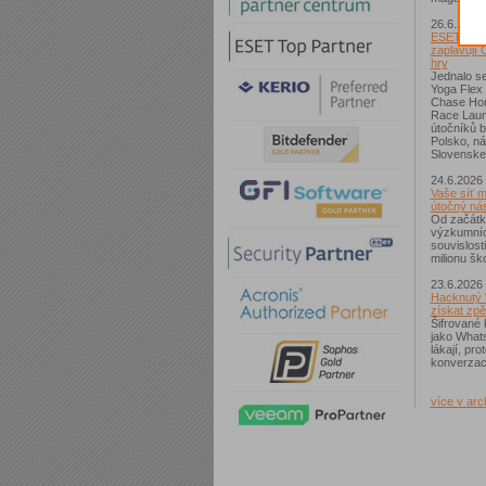
26.6.2026
ESET: S p
zaplavují 
hry
Jednalo se
Yoga Flex
Chase Hom
Race Laun
útočníků b
Polsko, n
Slovenske
24.6.2026
Vaše síť m
útočný nás
Od začátk
výzkumníc
souvislost
milionu ško
23.6.2026
Hacknutý 
získat zpě
Šifrované 
jako What
lákají, pr
konverzac
více v arc