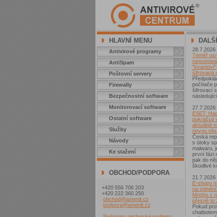
HLAVNÍ MENU
DALŠ
28.7.2026
Antivirové programy
Téměř osm 
ransomwar
AntiSpam
"kvantoví" 
šifrovaná 
Poštovní servery
Předpoklá
počítače p
Firewally
šifrovací
Bezpečnostní software
následující
Monitorovací software
27.7.2026
ESET: Hac
Ostatní software
pokračují v
aktuálně 
Služby
novou vln
Česká repu
Návody
s útoky sp
malwaru, j
Ke stažení
první fázi
pak do něj
škodlivé k
OBCHOD/PODPORA
21.7.2026
E-shopy m
+420 556 706 203
na splnění
+420 222 360 250
Mnoho z ni
obchod@amenit.cz
přesně to
podpora@amenit.cz
Pokud pro
chatbotem
Podmínky technické podpory