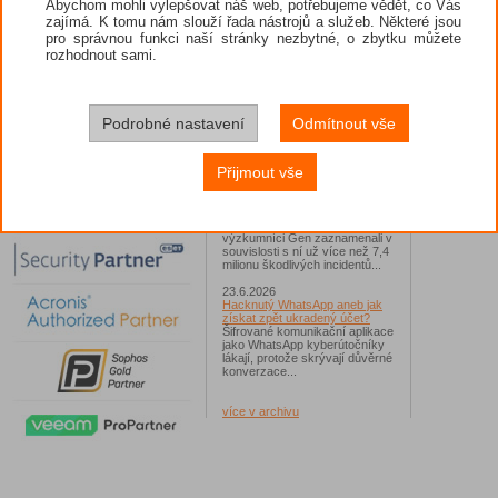
Abychom mohli vylepšovat náš web, potřebujeme vědět, co Vás
zajímá. K tomu nám slouží řada nástrojů a služeb. Některé jsou
26.6.2026
pro správnou funkci naší stránky nezbytné, o zbytku můžete
ESET: S příchodem léta
zaplavují Česko falešné mobilní
rozhodnout sami.
hry
Jednalo se například o aplikace
Yoga Flex Home App, Pillow
Chase Home App či Candy
Race Launcher. Hlavním cílem
Podrobné nastavení
Odmítnout vše
útočníků bylo v tomto případě
Polsko, následováno Českem a
Slovenskem...
Přijmout vše
24.6.2026
Vaše síť může sloužit jako
útočný nástroj pro hackery
Od začátku tohoto roku
výzkumníci Gen zaznamenali v
souvislosti s ní už více než 7,4
milionu škodlivých incidentů...
23.6.2026
Hacknutý WhatsApp aneb jak
získat zpět ukradený účet?
Šifrované komunikační aplikace
jako WhatsApp kyberútočníky
lákají, protože skrývají důvěrné
konverzace...
více v archivu