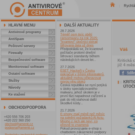
Rychl
|
HLAVNÍ MENU
DALŠÍ AKTUALITY
28.7.2026
Antivirové programy
Téměř osm tisíc obětí
ransomwaru za rok 2025:
AntiSpam
"kvantoví" útočníci sbírají
šifrovaná data už dnes
Poštovní servery
Předpokládá se, že kvantové
počítače prolomí dnešní
Firewally
šifrovací standardy během
Bezpečnostní software
následujících deseti let...
Kritická 
již 4 měs
Monitorovací software
27.7.2026
ESET: Hackeři v Česku
Ostatní software
pokračují v šíření infostealerů,
aktuálně mohou připravovat
Služby
KRITI
novou vlnu útoků
Česká republika se nyní potýká
ÚTOČN
Návody
s útoky specializovaného
malwaru, jehož úkolem je v
Ke stažení
první fázi napadnout zařízení a
pak do něj stahovat další
škodlivé kódy...
OBCHOD/PODPORA
21.7.2026
E-shopy mají méně než měsíc
+420 556 706 203
na splnění požadavků AI Actu.
+420 222 360 250
Mnoho z nich ale neví, co
obchod@amenit.cz
přesně to znamená
podpora@amenit.cz
Pokud provozujete e-shop s
chatbotem zákaznické podpory
Podmínky technické podpory