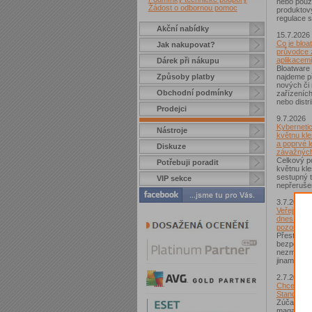
nebo použí
Žádost o odbornou pomoc
produktov
regulace s
Akční nabídky
15.7.2026
Co je bloa
Jak nakupovat?
průvodce 
aplikacemi
Dárek při nákupu
Bloatware 
Způsoby platby
najdeme p
nových či
Obchodní podmínky
zařízeníc
nebo distr
Prodejci
9.7.2026
Kybernetic
Nástroje
květnu kle
a poprvé l
Diskuze
závažných
Celkový po
Potřebuji poradit
květnu kle
sestupný t
VIP sekce
nepřerušen
3.7.2026
Veřejná Wi
dnes není
pozor si d
Přestože j
bezpečnějš
nezmizelo.
jinam...
2.7.2026
Chcete zí
Standard?
Zúčastnět
magazínem