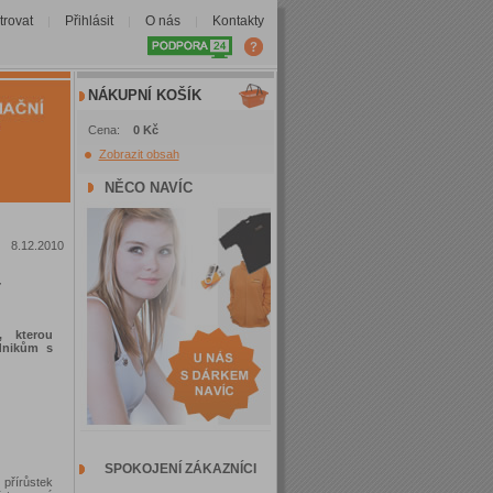
trovat
Přihlásit
O nás
Kontakty
|
|
|
NÁKUPNÍ KOŠÍK
Cena:
0 Kč
Zobrazit obsah
NĚCO NAVÍC
8.12.2010
-
, kterou
dnikům s
SPOKOJENÍ ZÁKAZNÍCI
 přírůstek