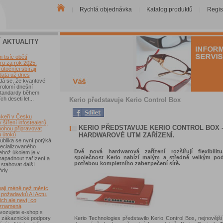
Rychlá objednávka
Katalog produktů
Regis
|
|
|
Í AKTUALITY
tisíc obětí
u za rok 2025:
útočníci sbírají
data už dnes
dá se, že kvantové
rolomí dnešní
 standardy během
ch deseti let...
Kerio představuje Kerio Control Box
keři v Česku
 šíření infostealerů,
KERIO PŘEDSTAVUJE KERIO CONTROL BOX 
mohou připravovat
HARDWAROVÉ UTM ZAŘÍZENÍ.
u útoků
blika se nyní potýká
ecializovaného
Dvě nová hardwarová zařízení rozšiřují flexibilitu
ehož úkolem je v
společnost Kerio nabízí malým a středně velkým po
 napadnout zařízení a
potřebou kompletního zabezpečení sítě.
 stahovat další
ódy...
ají méně než měsíc
 požadavků AI Actu.
ch ale neví, co
 znamená
vozujete e-shop s
Kerio Technologies představilo Kerio Control Box, nejnovější
 zákaznické podpory