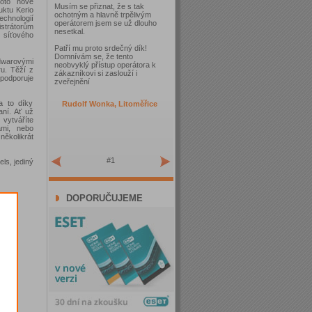
Toto nové
Musím se přiznat, že s tak
uktu Kerio
ochotným a hlavně trpělivým
echnologií
operátorem jsem se už dlouho
istrátorům
nesetkal.
i síťového
Patří mu proto srdečný dík!
Domnívám se, že tento
dwarovými
neobvyklý přístup operátora k
ru. Těží z
zákazníkovi si zaslouží i
 podporuje
zveřejnění
a to díky
Rudolf Wonka, Litoměřice
ní. Ať už
 vytváříte
ami, nebo
několikrát
#1
els, jediný
DOPORUČUJEME