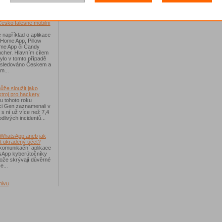
říchodem léta
Česko falešné mobilní
 například o aplikace
 Home App, Pillow
e App či Candy
cher. Hlavním cílem
ylo v tomto případě
ásledováno Českem a
m...
ůže sloužit jako
troj pro hackery
u tohoto roku
i Gen zaznamenali v
i s ní už více než 7,4
dlivých incidentů...
WhatsApp aneb jak
t ukradený účet?
komunikační aplikace
sApp kyberútočníky
otože skrývají důvěrné
e...
hivu