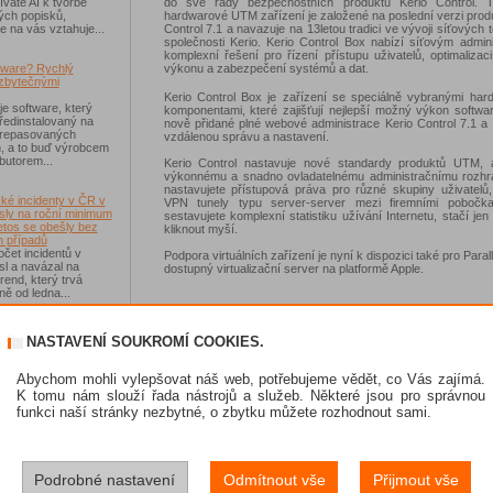
do své řady bezpečnostních produktů Kerio Control. 
váte AI k tvorbě
hardwarové UTM zařízení je založené na poslední verzi prod
ých popisků,
Control 7.1 a navazuje na 13letou tradici ve vývoji síťových t
e na vás vztahuje...
společnosti Kerio. Kerio Control Box nabízí síťovým admin
komplexní řešení pro řízení přístupu uživatelů, optimalizac
výkonu a zabezpečení systémů a dat.
tware? Rychlý
zbytečnými
Kerio Control Box je zařízení se speciálně vybranými har
je software, který
komponentami, které zajišťují nejlepší možný výkon softwa
ředinstalovaný na
nově přidané plné webové administrace Kerio Control 7.1 a
 repasovaných
vzdálenou správu a nastavení.
h, a to buď výrobcem
ibutorem...
Kerio Control nastavuje nové standardy produktů UTM, 
výkonnému a snadno ovladatelnému administračnímu rozhra
nastavujete přístupová práva pro různé skupiny uživatelů,
ké incidenty v ČR v
VPN tunely typu server-server mezi firemními pobočk
sly na roční minimum
sestavujete komplexní statistiku užívání Internetu, stačí jen 
etos se obešly bez
kliknout myší.
 případů
čet incidentů v
Podpora virtuálních zařízení je nyní k dispozici také pro Parall
sl a navázal na
dostupný virtualizační server na platformě Apple.
rend, který trvá
ě od ledna...
-Fi na dovolené už
NASTAVENÍ SOUKROMÍ COOKIES.
 zásadním rizikem,
ávejte na něco jiného
sou veřejné Wi-Fi sítě
Abychom mohli vylepšovat náš web, potřebujeme vědět, co Vás zajímá.
í než dříve, riziko
K tomu nám slouží řada nástrojů a služeb. Některé jsou pro správnou
 Jen se přesunulo
funkci naší stránky nezbytné, o zbytku můžete rozhodnout sami.
skat Norton 360
Podrobné nastavení
Odmítnout vše
Přijmout vše
e se soutěže s
 IT Kompas...