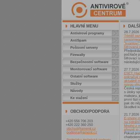
HLAVNÍ MENU
DALŠ
28.7.2026
Antivirové programy
Téměř osm 
ransomwar
AntiSpam
"kvantoví" 
šifrovaná 
Poštovní servery
Předpoklá
počítače p
Firewally
šifrovací
Bezpečnostní software
následující
Monitorovací software
27.7.2026
ESET: Hac
Ostatní software
pokračují v
aktuálně 
Služby
novou vln
Česká repu
Návody
s útoky sp
malwaru, j
Ke stažení
první fázi
pak do něj
škodlivé k
OBCHOD/PODPORA
21.7.2026
E-shopy m
+420 556 706 203
na splnění
+420 222 360 250
Mnoho z ni
obchod@amenit.cz
přesně to
podpora@amenit.cz
Pokud pro
chatbotem
Podmínky technické podpory