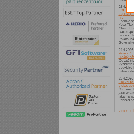
26.6.2026
ESET: S p
zaplavují 
hry
Jednalo se
Yoga Flex
Chase Hom
Race Laun
útočníků b
Polsko, n
Slovenske
24.6.2026
Vaše síť m
útočný nás
Od začátk
výzkumníc
souvislost
milionu ško
23.6.2026
Hacknutý 
získat zpě
Šifrované 
jako What
lákají, pr
konverzac
více v arc