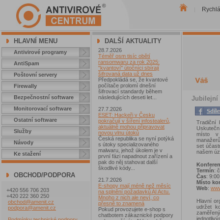
Rychl
|
HLAVNÍ MENU
DALŠÍ AKTUALITY
28.7.2026
Antivirové programy
Téměř osm tisíc obětí
ransomwaru za rok 2025:
AntiSpam
"kvantoví" útočníci sbírají
šifrovaná data už dnes
Poštovní servery
Předpokládá se, že kvantové
počítače prolomí dnešní
Firewally
šifrovací standardy během
Bezpečnostní software
následujících deseti let...
Jubilejn
Monitorovací software
27.7.2026
ESET: Hackeři v Česku
Ostatní software
pokračují v šíření infostealerů,
Tradiční
aktuálně mohou připravovat
Uskuteční
Služby
novou vlnu útoků
místo v
Česká republika se nyní potýká
manažerů,
Návody
s útoky specializovaného
set účast
malwaru, jehož úkolem je v
našem úz
Ke stažení
první fázi napadnout zařízení a
pak do něj stahovat další
Konfere
škodlivé kódy...
Termín
: 
OBCHOD/PODPORA
Čas
: 9:0
21.7.2026
Místo ko
E-shopy mají méně než měsíc
Web
:
www
+420 556 706 203
na splnění požadavků AI Actu.
+420 222 360 250
Mnoho z nich ale neví, co
Hlavní or
obchod@amenit.cz
přesně to znamená
udržet k
podpora@amenit.cz
Pokud provozujete e-shop s
zaměřený
chatbotem zákaznické podpory
jednotliv
Podmínky technické podpory