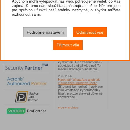
Abychom mohli vylepšovat náš web, potřebujeme vědět, co Vás
zajímá. K tomu nám slouží řada nástrojů a služeb. Některé jsou
26.6.2026
pro správnou funkci naší stránky nezbytné, o zbytku můžete
ESET: S příchodem léta
zaplavují Česko falešné mobilní
rozhodnout sami.
hry
Jednalo se například o aplikace
Yoga Flex Home App, Pillow
Chase Home App či Candy
Race Launcher. Hlavním cílem
Podrobné nastavení
Odmítnout vše
útočníků bylo v tomto případě
Polsko, následováno Českem a
Slovenskem...
Přijmout vše
24.6.2026
Vaše síť může sloužit jako
útočný nástroj pro hackery
Od začátku tohoto roku
výzkumníci Gen zaznamenali v
souvislosti s ní už více než 7,4
milionu škodlivých incidentů...
23.6.2026
Hacknutý WhatsApp aneb jak
získat zpět ukradený účet?
Šifrované komunikační aplikace
jako WhatsApp kyberútočníky
lákají, protože skrývají důvěrné
konverzace...
více v archivu