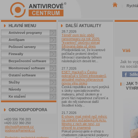
Rychl
|
HLAVNÍ MENU
DALŠÍ AKTUALITY
28.7.2026
Antivirové programy
Téměř osm tisíc obětí
ransomwaru za rok 2025:
AntiSpam
"kvantoví" útočníci sbírají
šifrovaná data už dnes
Poštovní servery
Předpokládá se, že kvantové
počítače prolomí dnešní
Firewally
šifrovací standardy během
Bezpečnostní software
následujících deseti let...
Jak to v
na sociál
Monitorovací software
27.7.2026
ESET: Hackeři v Česku
Ostatní software
pokračují v šíření infostealerů,
aktuálně mohou připravovat
Služby
JAK 
novou vlnu útoků
Česká republika se nyní potýká
VÝHRU
Návody
s útoky specializovaného
malwaru, jehož úkolem je v
Ke stažení
první fázi napadnout zařízení a
pak do něj stahovat další
škodlivé kódy...
OBCHOD/PODPORA
21.7.2026
E-shopy mají méně než měsíc
+420 556 706 203
na splnění požadavků AI Actu.
+420 222 360 250
Mnoho z nich ale neví, co
obchod@amenit.cz
přesně to znamená
podpora@amenit.cz
Pokud provozujete e-shop s
chatbotem zákaznické podpory
Podmínky technické podpory