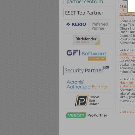
26.6.2026
ESET: S p
zaplavují 
hry
Jednalo se
Yoga Flex
Chase Hom
Race Laun
útočníků b
Polsko, n
Slovenske
24.6.2026
Vaše síť m
útočný nás
Od začátk
výzkumníc
souvislost
milionu ško
23.6.2026
Hacknutý 
získat zpě
Šifrované 
jako What
lákají, pr
konverzac
více v arc