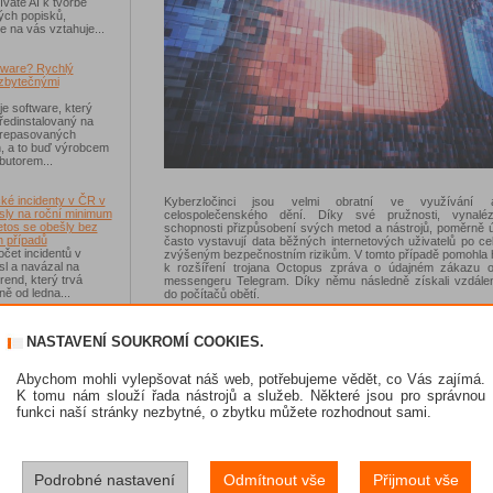
váte AI k tvorbě
ých popisků,
e na vás vztahuje...
tware? Rychlý
zbytečnými
je software, který
ředinstalovaný na
 repasovaných
h, a to buď výrobcem
ibutorem...
ké incidenty v ČR v
Kyberzločinci jsou velmi obratní ve využívání ak
sly na roční minimum
celospolečenského dění. Díky své pružnosti, vynalé
etos se obešly bez
schopnosti přizpůsobení svých metod a nástrojů, poměrně 
 případů
často vystavují data běžných internetových uživatelů po c
čet incidentů v
zvýšeným bezpečnostním rizikům. V tomto případě pomohla
sl a navázal na
k rozšíření trojana Octopus zpráva o údajném zákazu o
rend, který trvá
messengeru Telegram. Díky němu následně získali vzdálen
ě od ledna...
do počítačů obětí.
Útočníci rozšířili Octopus prostřednictvím archivu, který mask
-Fi na dovolené už
alternativní verzi Telegramu pro kazašské opoziční strany
NASTAVENÍ SOUKROMÍ COOKIES.
 zásadním rizikem,
navíc opatřili všeobecně známým symbolem jedné z o
ávejte na něco jiného
politických stran, proto soubor s ukrytým trojským koněm n
sou veřejné Wi-Fi sítě
na první pohled mnoho pochybností. Po jeho spuštění se hac
Abychom mohli vylepšovat náš web, potřebujeme vědět, co Vás zajímá.
í než dříve, riziko
dostat k uživatelským datům, která mohli oklasifikovat, z
K tomu nám slouží řada nástrojů a služeb. Některé jsou pro správnou
 Jen se přesunulo
upravit, zkopírovat nebo stáhnout. Získali tak volné pole půs
funkci naší stránky nezbytné, o zbytku můžete rozhodnout sami.
sledování aktivit uživatelů, ke krádežím citlivých dat ne
zadních vrátek do jejich systému. Scénář útoku je do zn
podobný s kyber-špionážními aktivitami hackerské skupiny 
skat Norton 360
v tomto případě se malware použitý pro APT útoky tvářil jak
Telegramu.
Podrobné nastavení
Odmítnout vše
Přijmout vše
e se soutěže s
 IT Kompas...
Díky speciálním algoritmům společnosti Kaspersky Lab, k