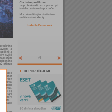
Chci vám poděkovat
za profesionalitu a za pomoc při
instalaci antiviru do počítače.
Moc vám děkuji a zůstáváme
nadále vašimi klienty.
Ludmila Ferencová
tuálního
zavosti a
úspěšně a
elém světě
#3
 hackerům
blíbeného
ý přístup
DOPORUČUJEME
ovali jako
. Launcher
pozičních
evzbuzoval
keři mohli
ablokovat,
obnosti ke
bo získání
ačné míry
Zoo Park –
o aplikace
teré jsou