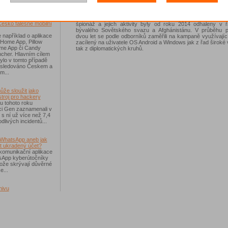
navržené tak, aby rozpoznávaly podobnosti v softwarovýc
odhalili bezpečnostní odborníci pojítko mezi Octopusem a
říchodem léta
DustSquad. Tito ruskojazyční hackeři se zaměřují na kybe
Česko falešné mobilní
špionáž a jejich aktivity byly od roku 2014 odhaleny v 
bývalého Sovětského svazu a Afghánistánu. V průběhu p
 například o aplikace
dvou let se podle odborníků zaměřili na kampaně využívají
 Home App, Pillow
zacílený na uživatele OS Android a Windows jak z řad široké v
e App či Candy
tak z diplomatických kruhů.
cher. Hlavním cílem
ylo v tomto případě
ásledováno Českem a
m...
ůže sloužit jako
troj pro hackery
u tohoto roku
i Gen zaznamenali v
i s ní už více než 7,4
dlivých incidentů...
WhatsApp aneb jak
t ukradený účet?
komunikační aplikace
sApp kyberútočníky
otože skrývají důvěrné
e...
hivu