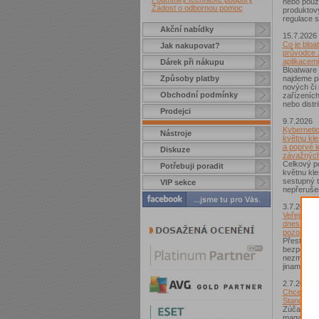
nebo použí
Žádost o odbornou pomoc
produktov
regulace s
Akční nabídky
15.7.2026
Co je bloa
Jak nakupovat?
průvodce 
aplikacemi
Dárek při nákupu
Bloatware 
Způsoby platby
najdeme p
nových či
Obchodní podmínky
zařízeníc
nebo distr
Prodejci
9.7.2026
Kybernetic
Nástroje
květnu kle
a poprvé l
Diskuze
závažných
Celkový po
Potřebuji poradit
květnu kle
sestupný t
VIP sekce
nepřerušen
3.7.2026
Veřejná Wi
dnes není
pozor si d
Přestože j
bezpečnějš
nezmizelo.
jinam...
2.7.2026
Chcete zí
Standard?
Zúčastnět
magazínem