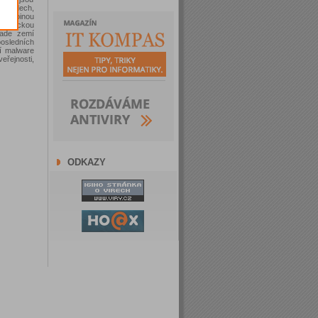
h kódech,
 skupinou
rnetickou
řade zemí
osledních
cí malware
eřejnosti,
ODKAZY