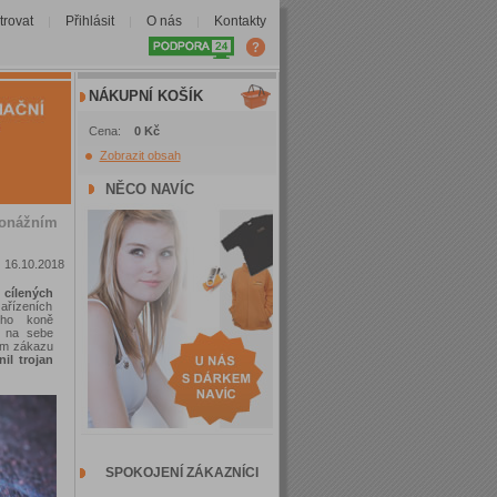
trovat
Přihlásit
O nás
Kontakty
|
|
|
NÁKUPNÍ KOŠÍK
Cena:
0 Kč
Zobrazit obsah
NĚCO NAVÍC
ionážním
16.10.2018
cílených
ařízeních
kého koně
ý na sebe
ním zákazu
il trojan
SPOKOJENÍ ZÁKAZNÍCI