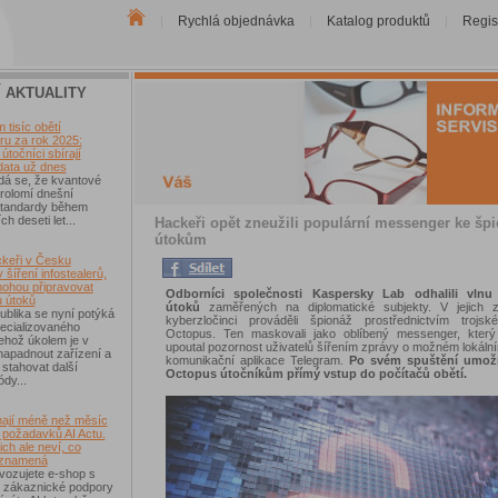
Rychlá objednávka
Katalog produktů
Regis
|
|
|
Í AKTUALITY
tisíc obětí
u za rok 2025:
útočníci sbírají
data už dnes
dá se, že kvantové
rolomí dnešní
 standardy během
ch deseti let...
Hackeři opět zneužili populární messenger ke šp
útokům
keři v Česku
 šíření infostealerů,
mohou připravovat
Odborníci společnosti Kaspersky Lab odhalili vlnu 
u útoků
útoků
zaměřených na diplomatické subjekty. V jejich z
blika se nyní potýká
kyberzločinci prováděli špionáž prostřednictvím trojs
ecializovaného
Octopus. Ten maskovali jako oblíbený messenger, kter
ehož úkolem je v
upoutal pozornost uživatelů šířením zprávy o možném lokál
 napadnout zařízení a
komunikační aplikace Telegram.
Po svém spuštění umožn
 stahovat další
Octopus útočníkům přímý vstup do počítačů obětí.
ódy...
ají méně než měsíc
 požadavků AI Actu.
ch ale neví, co
 znamená
vozujete e-shop s
 zákaznické podpory