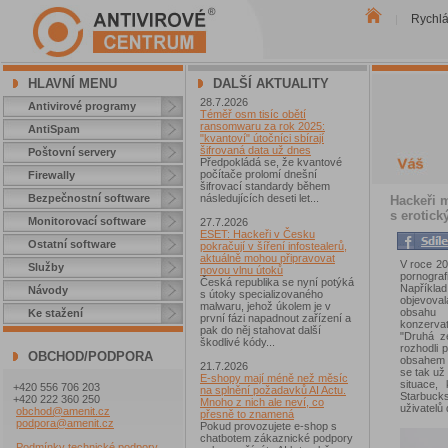
Rychl
|
HLAVNÍ MENU
DALŠÍ AKTUALITY
28.7.2026
Antivirové programy
Téměř osm tisíc obětí
ransomwaru za rok 2025:
AntiSpam
"kvantoví" útočníci sbírají
šifrovaná data už dnes
Poštovní servery
Předpokládá se, že kvantové
počítače prolomí dnešní
Firewally
šifrovací standardy během
Bezpečnostní software
následujících deseti let...
Hackeři m
s erotic
Monitorovací software
27.7.2026
ESET: Hackeři v Česku
Ostatní software
pokračují v šíření infostealerů,
aktuálně mohou připravovat
V roce 20
Služby
novou vlnu útoků
pornogra
Česká republika se nyní potýká
Napříkla
Návody
s útoky specializovaného
objevoval
malwaru, jehož úkolem je v
obsahu 
Ke stažení
první fázi napadnout zařízení a
konzervat
pak do něj stahovat další
"Druhá ze
škodlivé kódy...
rozhodli 
OBCHOD/PODPORA
obsahem v
21.7.2026
se tak už
E-shopy mají méně než měsíc
situace,
+420 556 706 203
na splnění požadavků AI Actu.
Starbuck
+420 222 360 250
Mnoho z nich ale neví, co
uživatelů
obchod@amenit.cz
přesně to znamená
podpora@amenit.cz
Pokud provozujete e-shop s
chatbotem zákaznické podpory
Podmínky technické podpory