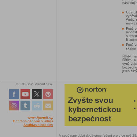
následujíc
Ověřujt
vydává.
Weby, n
měly za
Používe
množst
s erot
finančn
Používe
škálou 
Nikdy nep
účtům a 
využívej
bezpečně
jejich siln
© 1998 - 2026 Amenit s.r.o.
www.Amenit.cz
Ochrana osobních údajů
Souhlas s cookies
V současné době dodáváme řešení pro více než 28.00