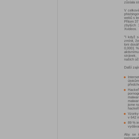
zůstala s
V celkov
phishing
webů s le
Přitom 37
zbylých 
Xvideos.
"I když s
zmínit, ž
loni dosá
0,0001 %
aktivním
stránek.
našich úč
Další zají
Interne
útokům 
předch
Hackeři
pornogr
malware
malware
jsme na
hackeři 
Vzorky
v 642 
89 % in
vydával
Aby se i
pornogra