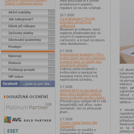
nebo používáte AI k tvorbě
Žádost o odbornou pomoc
produktových popisků,
regulace se na vás vztahuje...
Akční nabídky
15.7.2026
Co je bloatware? Rychlý
Jak nakupovat?
průvodce zbytečnými
aplikacemi
Dárek při nákupu
Bloatware je software, který
Způsoby platby
najdeme předinstalovaný na
nových či repasovaných
Obchodní podmínky
zařízeních, a to buď výrobcem
nebo distributorem...
Prodejci
9.7.2026
Kybernetické incidenty v ČR v
Nástroje
květnu klesly na roční minimum
a poprvé letos se obešly bez
Diskuze
závažných případů
Celkový počet incidentů v
Už dlouho
Potřebuji poradit
květnu klesl a navázal na
kybernet
sestupný trend, který trvá
VIP sekce
Kaspersky
nepřerušeně od ledna...
na pornog
efektivní
3.7.2026
nejen ja
Veřejná Wi-Fi na dovolené už
zákeřného
dnes není zásadním rizikem,
němuž z 
pozor si dávejte na něco jiného
informace
Přestože jsou veřejné Wi-Fi sítě
taktikou 
bezpečnější než dříve, riziko
nezmizelo. Jen se přesunulo
V minulé
jinam...
napadenýc
stránkác
2.7.2026
přihlašova
Chcete získat Norton 360
detekován
Standard?
se na da
Zúčastněte se soutěže s
přihlašo
magazínem IT Kompas...