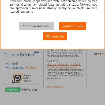
Abychom mohli vylepšovat náš web, potřebujeme vědět, co Vás
Integr
zajímá. K tomu nám slouží řada nástrojů a služeb. Některé jsou
26.6.2026
spywar
pro správnou funkci naší stránky nezbytné, o zbytku můžete
ESET: S příchodem léta
Integr
zaplavují Česko falešné mobilní
rozhodnout sami.
hry
Zdokon
Jednalo se například o aplikace
Yoga Flex Home App, Pillow
Vzdál
Chase Home App či Candy
Race Launcher. Hlavním cílem
Podrobné nastavení
Odmítnout vše
Grafick
útočníků bylo v tomto případě
spravov
Polsko, následováno Českem a
Podrobn
Slovenskem...
Přijmout vše
stanic
24.6.2026
Možnos
Vaše síť může sloužit jako
Vylepše
útočný nástroj pro hackery
Od začátku tohoto roku
Automa
výzkumníci Gen zaznamenali v
souvislosti s ní už více než 7,4
zdroj:
ww
milionu škodlivých incidentů...
23.6.2026
Hacknutý WhatsApp aneb jak
získat zpět ukradený účet?
Šifrované komunikační aplikace
jako WhatsApp kyberútočníky
lákají, protože skrývají důvěrné
konverzace...
více v archivu