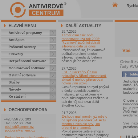
Rychl
|
HLAVNÍ MENU
DALŠÍ AKTUALITY
28.7.2026
Antivirové programy
Téměř osm tisíc obětí
ransomwaru za rok 2025:
AntiSpam
"kvantoví" útočníci sbírají
šifrovaná data už dnes
Poštovní servery
Předpokládá se, že kvantové
počítače prolomí dnešní
Firewally
šifrovací standardy během
Bezpečnostní software
následujících deseti let...
Grisoft z
řady AVG
Monitorovací software
27.7.2026
ESET: Hackeři v Česku
Ostatní software
pokračují v šíření infostealerů,
aktuálně mohou připravovat
Jednotliv
Služby
novou vlnu útoků
nutná žá
Česká republika se nyní potýká
mailové 
Návody
s útoky specializovaného
budoucna
malwaru, jehož úkolem je v
Ke stažení
první fázi napadnout zařízení a
Chcete v
pak do něj stahovat další
komponen
škodlivé kódy...
jak je pr
OBCHOD/PODPORA
AVG Anti-
21.7.2026
uvedenýc
E-shopy mají méně než měsíc
+420 556 706 203
na splnění požadavků AI Actu.
+420 222 360 250
Své názo
Mnoho z nich ale neví, co
obchod@amenit.cz
prostředn
přesně to znamená
podpora@amenit.cz
Pokud provozujete e-shop s
chatbotem zákaznické podpory
HLAV
Podmínky technické podpory