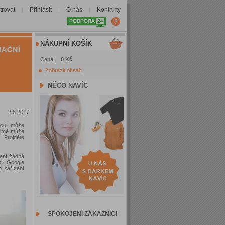
trovat
Přihlásit
O nás
Kontakty
|
|
|
NÁKUPNÍ KOŠÍK
Cena:
0 Kč
Zobrazit obsah
NĚCO NAVÍC
2.5.2017
tou, může
řejmě může
 Projděte
není žádná
í. Google
o zařízení
SPOKOJENÍ ZÁKAZNÍCI