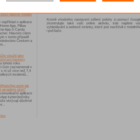
polohy v mapách od společnosti Google. S vybranými kon
budete moci po omezenou dobu sdílet svou polohu nebo čas
říchodem léta
což vám může usnadnit setkání s přáteli nebo pracovní schů
Česko falešné mobilní
Kromě vhodného nastavení sdílení polohy si pomocí Google
 například o aplikace
zkontrolujte také vaši online aktivitu, kde najdete vaši
 Home App, Pillow
vyhledávání a webové stránky, které jste navštívili z mobilníh
e App či Candy
i počítače.
cher. Hlavním cílem
ylo v tomto případě
ásledováno Českem a
m...
ůže sloužit jako
troj pro hackery
u tohoto roku
i Gen zaznamenali v
i s ní už více než 7,4
dlivých incidentů...
WhatsApp aneb jak
t ukradený účet?
komunikační aplikace
sApp kyberútočníky
otože skrývají důvěrné
e...
hivu