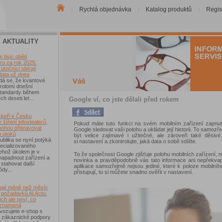
Rychlá objednávka
Katalog produktů
Regis
|
|
|
Í AKTUALITY
tisíc obětí
u za rok 2025:
útočníci sbírají
data už dnes
dá se, že kvantové
rolomí dnešní
 standardy během
ch deseti let...
Google ví, co jste dělali před rokem
keři v Česku
 šíření infostealerů,
Pokud máte tuto funkci na svém mobilním zařízení zapnu
mohou připravovat
Google sledovat vaši polohu a ukládat její historii. To samoz
u útoků
být velice zajímavé i užitečné, ale zároveň také děsivé.
blika se nyní potýká
si nastavení a zkontrolujte, jaká data o sobě sdílíte.
ecializovaného
ehož úkolem je v
To že společnost Google zjišťuje polohu mobilních zařízení, 
 napadnout zařízení a
novinka a pravděpodobně vás tato informace ani nepřekvap
 stahovat další
aplikace samozřejmě nejsou jediné, které k poloze mobilníh
ódy...
přistupují, to si můžete snadno ověřit v nastavení.
ají méně než měsíc
 požadavků AI Actu.
ch ale neví, co
 znamená
vozujete e-shop s
 zákaznické podpory