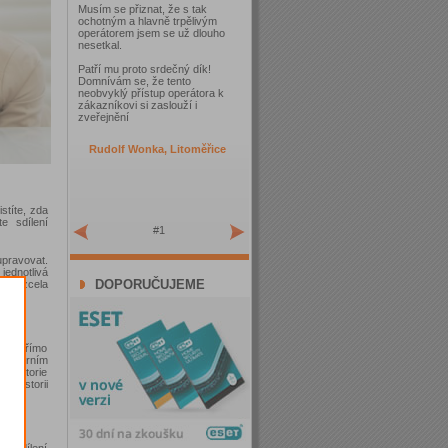
Musím se přiznat, že s tak
ochotným a hlavně trpělivým
operátorem jsem se už dlouho
nesetkal.
Patří mu proto srdečný dík!
Domnívám se, že tento
neobvyklý přístup operátora k
zákazníkovi si zaslouží i
zveřejnění
Rudolf Wonka, Litoměřice
istíte, zda
e sdílení
#1
upravovat.
jednotlivá
DOPORUČUJEME
osy zcela
a to přímo
ém horním
e historie
 historii
 - sdílení