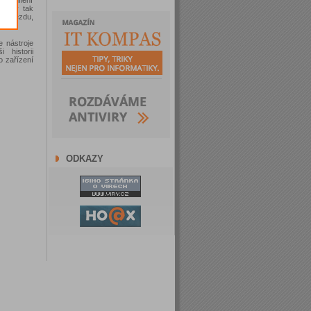
takty tak
 příjezdu,
zku.
 nástroje
 historii
o zařízení
ODKAZY