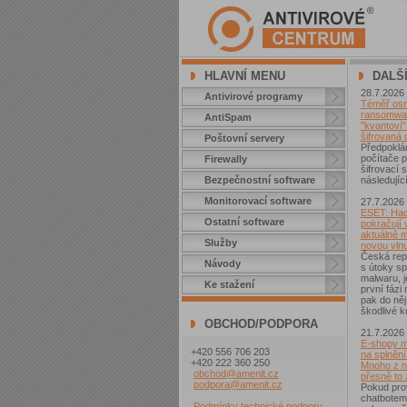
HLAVNÍ MENU
DALŠ
28.7.2026
Antivirové programy
Téměř osm 
ransomwar
AntiSpam
"kvantoví" 
šifrovaná 
Poštovní servery
Předpoklá
počítače p
Firewally
šifrovací
Bezpečnostní software
následující
Monitorovací software
27.7.2026
ESET: Hac
Ostatní software
pokračují v
aktuálně 
Služby
novou vln
Česká repu
Návody
s útoky sp
malwaru, j
Ke stažení
první fázi
pak do něj
škodlivé k
OBCHOD/PODPORA
21.7.2026
E-shopy m
+420 556 706 203
na splnění
+420 222 360 250
Mnoho z ni
obchod@amenit.cz
přesně to
podpora@amenit.cz
Pokud pro
chatbotem
Podmínky technické podpory