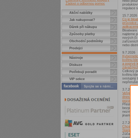
nebo použí
Žádost o odbornou pomoc
produktov
regulace s
Akční nabídky
15.7.2026
Co je bloa
Jak nakupovat?
průvodce 
aplikacemi
Dárek při nákupu
Bloatware 
Způsoby platby
najdeme p
nových či
Obchodní podmínky
zařízeníc
nebo distr
Prodejci
9.7.2026
Kybernetic
Nástroje
květnu kle
a poprvé l
Diskuze
závažných
Celkový po
Potřebuji poradit
květnu kle
sestupný t
VIP sekce
nepřerušen
3.7.2026
Veřejná Wi
dnes není
pozor si d
Přestože j
bezpečnějš
nezmizelo.
jinam...
2.7.2026
Chcete zí
Standard?
Zúčastnět
magazínem