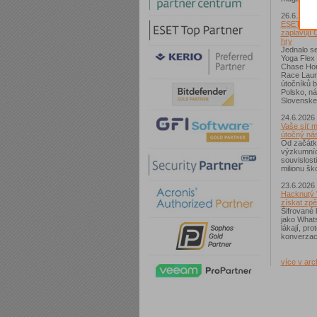
26.6.2026
ESET: S p
zaplavují 
hry
Jednalo se
Yoga Flex
Chase Hom
Race Laun
útočníků b
Polsko, n
Slovenske
24.6.2026
Vaše síť m
útočný nás
Od začátk
výzkumníc
souvislost
milionu ško
23.6.2026
Hacknutý 
získat zpě
Šifrované 
jako What
lákají, pr
konverzac
více v arc