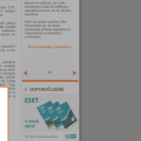
Musím se přiznat, že s tak
ochotným a hlavně trpělivým
ruba 37%
operátorem jsem se už dlouho
ní částku
nesetkal.
un.
Patří mu proto srdečný dík!
aží zbavit
Domnívám se, že tento
le častěji
neobvyklý přístup operátora k
 software
zákazníkovi si zaslouží i
 nevím, to
zveřejnění
i manažeři
Rudolf Wonka, Litoměřice
rmy a tím
e zejména
ho snadná
le na míře
#1
ci různých
ky pořídí
 za zcela
ku". Tyto
h systémů
DOPORUČUJEME
katulce s
epku by si