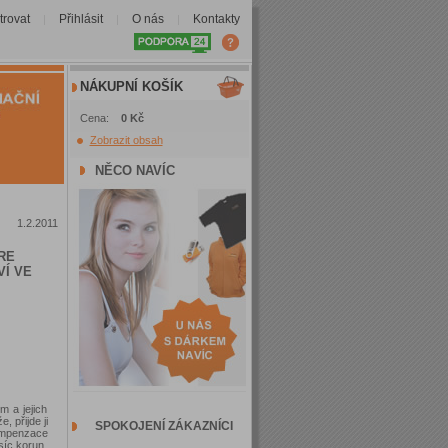
trovat
Přihlásit
O nás
Kontakty
|
|
|
NÁKUPNÍ KOŠÍK
Cena:
0 Kč
Zobrazit obsah
NĚCO NAVÍC
1.2.2011
RE
VÍ VE
m a jejich
 přijde ji
SPOKOJENÍ ZÁKAZNÍCI
mpenzace
síc korun.