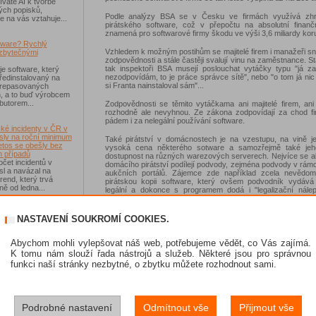
váte AI k tvorbě
ých popisků,
Podle analýzy BSA se v Česku ve firmách využívá zh
e na vás vztahuje...
pirátského software, což v přepočtu na absolutní finanč
znamená pro softwarové firmy škodu ve výši 3,6 miliardy kor
tware? Rychlý
Vzhledem k možným postihům se majitelé firem i manažeři sn
zbytečnými
zodpovědnosti a stále častěji svalují vinu na zaměstnance. Stá
tak inspektoři BSA musejí poslouchat vytáčky typu "já za
je software, který
nezodpovídám, to je práce správce sítě", nebo "o tom já nic
ředinstalovaný na
si Franta nainstaloval sám"...
 repasovaných
h, a to buď výrobcem
ibutorem...
Zodpovědnosti se těmito vytáčkama ani majitelé firem, an
rozhodně ale nevyhnou. Ze zákona zodpovídají za chod fi
pádem i za nelegální používání software.
ké incidenty v ČR v
sly na roční minimum
Také pirátství v domácnostech je na vzestupu, na vině j
etos se obešly bez
vysoká cena některého sotware a samozřejmě také je
 případů
dostupnost na různých warezových serverech. Nejvíce se a
čet incidentů v
domácího pirátství podílejí podvody, zejména podvody v rám
sl a navázal na
aukčních portálů. Zájemce zde například zcela nevědom
rend, který trvá
pirátskou kopii software, který ovšem podvodník vydává
ě od ledna...
legální a dokonce s programem dodá i "legalizační nálep
nálepky jsou například nedílnou součástí operačníc
Windows - každý, kdo si legálně pořídí Windowsy má ve š
-Fi na dovolené už
instalačním médiem i nálepku s licenčním kódem a tuto nál
NASTAVENÍ SOUKROMÍ COOKIES.
 zásadním rizikem,
měl nalepit na viditelné místo na bednu počítače.
ávejte na něco jiného
sou veřejné Wi-Fi sítě
Abychom mohli vylepšovat náš web, potřebujeme vědět, co Vás zajímá.
í než dříve, riziko
K tomu nám slouží řada nástrojů a služeb. Některé jsou pro správnou
 Jen se přesunulo
funkci naší stránky nezbytné, o zbytku můžete rozhodnout sami.
skat Norton 360
Podrobné nastavení
Odmítnout vše
Přijmout vše
e se soutěže s
 IT Kompas...