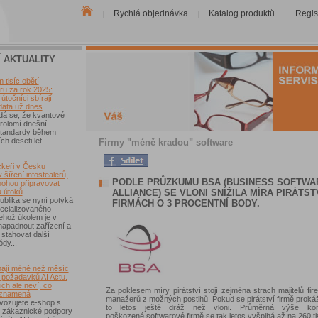
Rychlá objednávka
Katalog produktů
Regis
|
|
|
Í AKTUALITY
tisíc obětí
u za rok 2025:
útočníci sbírají
data už dnes
dá se, že kvantové
rolomí dnešní
 standardy během
ch deseti let...
Firmy "méně kradou" software
keři v Česku
 šíření infostealerů,
PODLE PRŮZKUMU BSA (BUSINESS SOFTWA
mohou připravovat
ALLIANCE) SE VLONI SNÍŽILA MÍRA PIRÁTST
u útoků
blika se nyní potýká
FIRMÁCH O 3 PROCENTNÍ BODY.
ecializovaného
ehož úkolem je v
 napadnout zařízení a
 stahovat další
ódy...
ají méně než měsíc
 požadavků AI Actu.
ch ale neví, co
Za poklesem míry pirátství stojí zejména strach majitelů fire
 znamená
manažerů z možných postihů. Pokud se pirátství firmě prokáže,
vozujete e-shop s
to letos ještě dráž než vloni. Průměrná výše ko
 zákaznické podpory
poškozené softwarové firmě se tak letos vyšplhá až na 260 ti