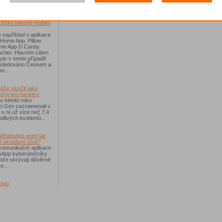
říchodem léta
Česko falešné mobilní
 například o aplikace
 Home App, Pillow
e App či Candy
cher. Hlavním cílem
ylo v tomto případě
ásledováno Českem a
m...
ůže sloužit jako
troj pro hackery
u tohoto roku
i Gen zaznamenali v
i s ní už více než 7,4
dlivých incidentů...
WhatsApp aneb jak
t ukradený účet?
komunikační aplikace
sApp kyberútočníky
otože skrývají důvěrné
e...
hivu