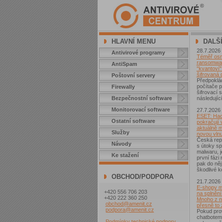
HLAVNÍ MENU
DALŠ
28.7.2026
Antivirové programy
Téměř osm 
ransomwar
AntiSpam
"kvantoví" 
šifrovaná 
Poštovní servery
Předpoklá
počítače p
Firewally
šifrovací
Bezpečnostní software
následující
Monitorovací software
27.7.2026
ESET: Hac
Ostatní software
pokračují v
aktuálně 
Služby
novou vln
Česká repu
Návody
s útoky sp
malwaru, j
Ke stažení
první fázi
pak do něj
škodlivé k
OBCHOD/PODPORA
21.7.2026
E-shopy m
+420 556 706 203
na splnění
+420 222 360 250
Mnoho z ni
obchod@amenit.cz
přesně to
podpora@amenit.cz
Pokud pro
chatbotem
Podmínky technické podpory