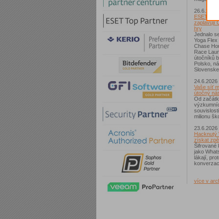
26.6.2026
ESET: S p
zaplavují 
hry
Jednalo se
Yoga Flex
Chase Hom
Race Laun
útočníků b
Polsko, n
Slovenske
24.6.2026
Vaše síť m
útočný nás
Od začátk
výzkumníc
souvislost
milionu ško
23.6.2026
Hacknutý 
získat zpě
Šifrované 
jako What
lákají, pr
konverzac
více v arc