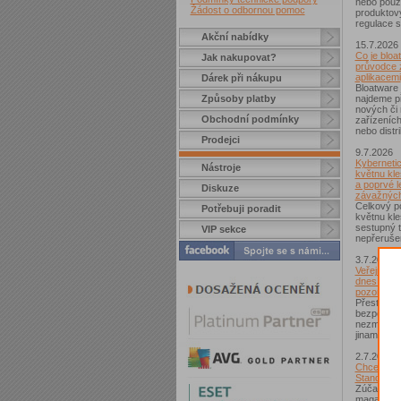
nebo použí
Žádost o odbornou pomoc
produktov
regulace s
Akční nabídky
15.7.2026
Co je bloa
Jak nakupovat?
průvodce 
aplikacemi
Dárek při nákupu
Bloatware 
Způsoby platby
najdeme p
nových či
Obchodní podmínky
zařízeníc
nebo distr
Prodejci
9.7.2026
Kybernetic
Nástroje
květnu kle
a poprvé l
Diskuze
závažných
Celkový po
Potřebuji poradit
květnu kle
sestupný t
VIP sekce
nepřerušen
3.7.2026
Veřejná Wi
dnes není
pozor si d
Přestože j
bezpečnějš
nezmizelo.
jinam...
2.7.2026
Chcete zí
Standard?
Zúčastnět
magazínem