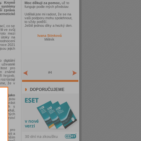
y. Kromě
Moc děkuji za pomoc,
už to
í systémy
funguje podle mých představ.
ší zpráva
rnetické
Udělali jste mi radost, že se na
vaši podporu mohu spolehnout,
to vždy potěší.
Ještě jednou díky a hezký den.
ací, co se
li ve svůj
proto mezi
Ivana Stinková
 útoky na
Mělník
 hodnocení
 roce 2021
sou jejich
digitální
 uživatelé
itost pro
jen známé
#4
ři hrozeb.
rozrůstají
áme, že v
DOPORUČUJEME
nky jako
ěny jsou
jak ukrást
ejících s
 odhadují,
odvodných
nženýrství
lware pro
tupnosti a
inejmenším
fostealerů