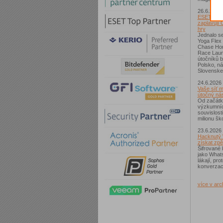
26.6.2026
ESET: S p
zaplavují 
hry
Jednalo se
Yoga Flex
Chase Hom
Race Laun
útočníků b
Polsko, n
Slovenske
24.6.2026
Vaše síť m
útočný nás
Od začátk
výzkumníc
souvislost
milionu ško
23.6.2026
Hacknutý 
získat zpě
Šifrované 
jako What
lákají, pr
konverzac
více v arc