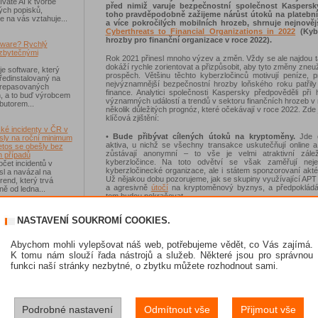
váte AI k tvorbě
před nimiž varuje bezpečnostní společnost Kaspersk
ých popisků,
toho pravděpodobně zažijeme nárůst útoků na platebn
e na vás vztahuje...
a více pokročilých mobilních hrozeb, shrnuje nejnověj
Cyberthreats to Financial Organizations in 2022
(Kybe
hrozby pro finanční organizace v roce 2022).
tware? Rychlý
zbytečnými
Rok 2021 přinesl mnoho výzev a změn. Vždy se ale najdou t
dokáží rychle zorientovat a přizpůsobit, aby tyto změny zneuži
je software, který
prospěch. Většinu těchto kyberzločinců motivují peníze, 
ředinstalovaný na
nejvýznamnější bezpečnostní hrozby loňského roku patřily
 repasovaných
finance. Analytici společnosti Kaspersky předpověděli při
h, a to buď výrobcem
významných událostí a trendů v sektoru finančních hrozeb v
ibutorem...
několik důležitých prognóz, které očekávají v roce 2022. Zde j
klíčová zjištění:
ké incidenty v ČR v
•
Bude přibývat cílených útoků na kryptoměny.
Jde o 
sly na roční minimum
aktiva, u nichž se všechny transakce uskutečňují online a
etos se obešly bez
zůstávají anonymní – to vše je velmi atraktivní zálež
 případů
kyberzločince. Na toto odvětví se však zaměřují ne
čet incidentů v
kyberzločinecké organizace, ale i státem sponzorovaní akté
sl a navázal na
Už nějakou dobu pozorujeme, jak se skupiny využívající APT 
rend, který trvá
a agresivně
útočí
na kryptoměnový byznys, a předpoklád
ě od ledna...
tom budou pokračovat.
•
Špatné zabezpečení a podvodné hardwarové peněže
-Fi na dovolené už
NASTAVENÍ SOUKROMÍ COOKIES.
hardwarové hrozby pro kryptoměny.
Útoky na kryptom
 zásadním rizikem,
stále cílenější a kyberzločinci přicházejí s novými způsoby, 
ávejte na něco jiného
finanční aktiva investorů. V případě příležitostí souvis
sou veřejné Wi-Fi sítě
Abychom mohli vylepšovat náš web, potřebujeme vědět, co Vás zajímá.
investicemi do kryptoměn výzkumníci společnosti Kaspersky
í než dříve, riziko
K tomu nám slouží řada nástrojů a služeb. Některé jsou pro správnou
že kyberzločinci budou využívat výroby a prodeje p
 Jen se přesunulo
funkci naší stránky nezbytné, o zbytku můžete rozhodnout sami.
zařízení se zadními vrátky, doplněné kampaněmi sociálního i
a dalšími technikami k odcizení finančních aktiv obětí.
skat Norton 360
•
Rychlejší a rozsáhlejší nasazování infostealerů.
Ma
krádež informací bude díky svojí jednoduchosti, cenové dos
Podrobné nastavení
Odmítnout vše
Přijmout vše
e se soutěže s
účinnosti častým nástrojem při útocích na finanční aktiva, př
 IT Kompas...
pro prvotní sběr dat. Aktéři hrozeb budou využívat výhody in