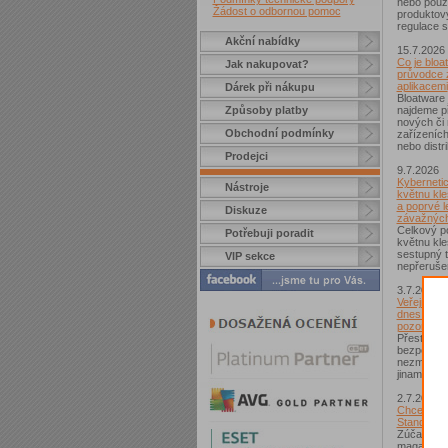
nebo použí
Žádost o odbornou pomoc
produktov
regulace s
Akční nabídky
15.7.2026
Co je bloa
Jak nakupovat?
průvodce 
aplikacemi
Dárek při nákupu
Bloatware 
Způsoby platby
najdeme p
nových či
Obchodní podmínky
zařízeníc
nebo distr
Prodejci
9.7.2026
Kybernetic
Nástroje
květnu kle
a poprvé l
Diskuze
závažných
Celkový po
Potřebuji poradit
květnu kle
sestupný t
VIP sekce
nepřerušen
3.7.2026
Veřejná Wi
dnes není
pozor si d
Přestože j
bezpečnějš
nezmizelo.
jinam...
2.7.2026
Chcete zí
Standard?
Zúčastnět
magazínem