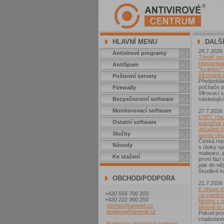
HLAVNÍ MENU
DALŠ
28.7.2026
Antivirové programy
Téměř osm 
ransomwar
AntiSpam
"kvantoví" 
šifrovaná 
Poštovní servery
Předpoklá
počítače p
Firewally
šifrovací
Bezpečnostní software
následující
Monitorovací software
27.7.2026
ESET: Hac
Ostatní software
pokračují v
aktuálně 
Služby
novou vln
Česká repu
Návody
s útoky sp
malwaru, j
Ke stažení
první fázi
pak do něj
škodlivé k
OBCHOD/PODPORA
21.7.2026
E-shopy m
+420 556 706 203
na splnění
+420 222 360 250
Mnoho z ni
obchod@amenit.cz
přesně to
podpora@amenit.cz
Pokud pro
chatbotem
Podmínky technické podpory