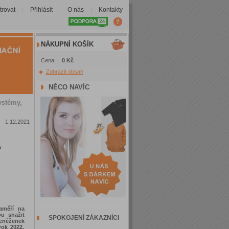
trovat
Přihlásit
O nás
Kontakty
|
|
|
NÁKUPNÍ KOŠÍK
Cena:
0 Kč
Zobrazit obsah
NĚCO NAVÍC
ystémy,
1.12.2021
A
aměří na
ou snažit
SPOKOJENÍ ZÁKAZNÍCI
peněženek
rok 2022,