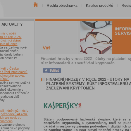
Rychlá objednávka
Katalog produktů
Regis
|
|
|
Í AKTUALITY
tisíc obětí
u za rok 2025:
útočníci sbírají
data už dnes
dá se, že kvantové
rolomí dnešní
 standardy během
ch deseti let...
Finanční hrozby v roce 2022 - útoky na platební s
růst infostealerů a zneužívání kryptoměn.
keři v Česku
 šíření infostealerů,
mohou připravovat
FINANČNÍ HROZBY V ROCE 2022 - ÚTOKY NA
u útoků
blika se nyní potýká
PLATEBNÍ SYSTÉMY, RŮST INFOSTEALERŮ 
ecializovaného
ZNEUŽÍVÁNÍ KRYPTOMĚN.
ehož úkolem je v
 napadnout zařízení a
 stahovat další
ódy...
ají méně než měsíc
 požadavků AI Actu.
ch ale neví, co
Státem podporované hackerské skupiny, které se z
 znamená
zneužívání kryptoměn, a kyberzločinci, kteří se bud
vozujete e-shop s
okrádat investory vytvářením podvodných digitálních 
 zákaznické podpory
se zadními vrátky. To jsou hlavní finanční hrozby na 