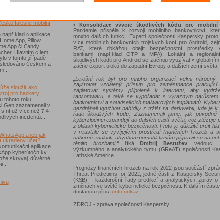
k vytipování obětí, například k následným cíleným f
ransomwarovým nebo jiným útokům.
říchodem léta
Česko falešné mobilní
•
Konsolidace vývoje škodlivých kódů pro mobilní z
Pandemie přispěla k rozvoji mobilního bankovnictví, kter
 například o aplikace
mnoho dalších funkcí. Experti společnosti Kaspersky proto
 Home App, Pillow
více mobilních bankovních trojských koní pro Android, ze
e App či Candy
RAT, které dokážou obejít bezpečnostní prostředky 
cher. Hlavním cílem
bankami (například OTP a MFA). Lokální a regionální
ylo v tomto případě
škodlivých kódů pro Android se začnou využívat v globálním
ásledováno Českem a
začne export útoků do západní Evropy a dalších zemí světa.
m...
„Letošní rok byl pro mnoho organizací velmi náročný
zajišťovat vzdálený přístup pro zaměstnance pracujíc
ůže sloužit jako
záplatovat systémy připojené k internetu, aby vydrž
troj pro hackery
ransomwaru, a také se vypořádat s výrazným nárůstem 
u tohoto roku
bankovnictví a souvisejících malwarových implantátů. Kyberz
i Gen zaznamenali v
nezdráhali využívat nabídky z tržišť na darkwebu, kde je k
i s ní už více než 7,4
řada škodlivých kódů. Zaznamenali jsme, jak původně r
dlivých incidentů...
kyberzločinci expandují do dalších částí světa, což ztěžuje p
z oblasti kybernetické bezpečnosti. Proto je důležité určit hla
v neustále se vyvíjejícím prostředí finančních hrozeb a s
WhatsApp aneb jak
odborné znalosti, abychom pomohli firmám připravit se na oc
t ukradený účet?
těmito hrozbami,“
říká
Dmitrij Bestužev
, vedoucí g
komunikační aplikace
výzkumného a analytického týmu (GReAT) společnosti Ka
sApp kyberútočníky
Latinské Americe.
otože skrývají důvěrné
e...
Prognózy finančních hrozeb na rok 2022 jsou součástí zpráv
Threat Predictions for 2022, jedné části z Kaspersky Securit
(KSB) – každoroční řady predikcí a analytických zpráv o 
hivu
změnách ve světě kybernetické bezpečnosti. K dalším část
dostanete přes
tento odkaz
.
ZDROJ - zpráva společnosti Kaspersky.