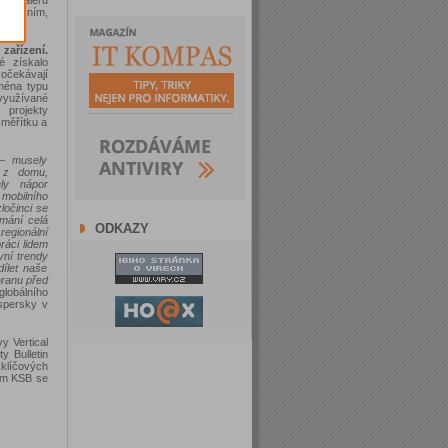
inančním,
ařízení.
é získalo
 očekávají
jména typu
využívané
 projekty
 měřítku a
 – musely
í z domu,
ely nápor
mobilního
ločinci se
 mání celá
ODKAZY
egionální
ráci lidem
vní trendy
dílet naše
hranu před
lobálního
spersky v
y Vertical
y Bulletin
klíčových
em KSB se