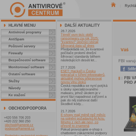
Rychl
|
HLAVNÍ MENU
DALŠÍ AKTUALITY
28.7.2026
Antivirové programy
Téměř osm tisíc obětí
ransomwaru za rok 2025:
AntiSpam
"kvantoví" útočníci sbírají
šifrovaná data už dnes
Poštovní servery
Předpokládá se, že kvantové
počítače prolomí dnešní
Firewally
šifrovací standardy během
Bezpečnostní software
následujících deseti let...
FBI varu
Monitorovací software
27.7.2026
ESET: Hackeři v Česku
Ostatní software
pokračují v šíření infostealerů,
FBI 
aktuálně mohou připravovat
Služby
PRO 
novou vlnu útoků
Česká republika se nyní potýká
Návody
s útoky specializovaného
malwaru, jehož úkolem je v
Ke stažení
první fázi napadnout zařízení a
pak do něj stahovat další
škodlivé kódy...
OBCHOD/PODPORA
21.7.2026
E-shopy mají méně než měsíc
+420 556 706 203
na splnění požadavků AI Actu.
+420 222 360 250
Mnoho z nich ale neví, co
obchod@amenit.cz
přesně to znamená
podpora@amenit.cz
Pokud provozujete e-shop s
chatbotem zákaznické podpory
Podmínky technické podpory