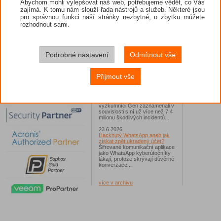
začal být
Abychom mohli vylepšovat náš web, potřebujeme vědět, co Vás
v Loozfon
zajímá. K tomu nám slouží řada nástrojů a služeb. Některé jsou
26.6.2026
placenou
pro správnou funkci naší stránky nezbytné, o zbytku můžete
ESET: S příchodem léta
včetně An
zaplavují Česko falešné mobilní
rozhodnout sami.
hry
Kolik sm
Jednalo se například o aplikace
Trojský k
Yoga Flex Home App, Pillow
aplikací 
Chase Home App či Candy
infekci t
Race Launcher. Hlavním cílem
Podrobné nastavení
Odmítnout vše
čínských 
útočníků bylo v tomto případě
Polsko, následováno Českem a
ZDROJ:
Slovenskem...
Přijmout vše
24.6.2026
Vaše síť může sloužit jako
útočný nástroj pro hackery
Od začátku tohoto roku
výzkumníci Gen zaznamenali v
souvislosti s ní už více než 7,4
milionu škodlivých incidentů...
23.6.2026
Hacknutý WhatsApp aneb jak
získat zpět ukradený účet?
Šifrované komunikační aplikace
jako WhatsApp kyberútočníky
lákají, protože skrývají důvěrné
konverzace...
více v archivu