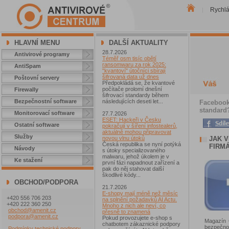
Rychl
|
HLAVNÍ MENU
DALŠÍ AKTUALITY
28.7.2026
Antivirové programy
Téměř osm tisíc obětí
ransomwaru za rok 2025:
AntiSpam
"kvantoví" útočníci sbírají
šifrovaná data už dnes
Poštovní servery
Předpokládá se, že kvantové
počítače prolomí dnešní
Firewally
šifrovací standardy během
Bezpečnostní software
následujících deseti let...
Facebook 
standard
Monitorovací software
27.7.2026
ESET: Hackeři v Česku
Ostatní software
pokračují v šíření infostealerů,
aktuálně mohou připravovat
Služby
JAK 
novou vlnu útoků
Česká republika se nyní potýká
FIRM
Návody
s útoky specializovaného
malwaru, jehož úkolem je v
Ke stažení
první fázi napadnout zařízení a
pak do něj stahovat další
škodlivé kódy...
OBCHOD/PODPORA
21.7.2026
E-shopy mají méně než měsíc
+420 556 706 203
na splnění požadavků AI Actu.
+420 222 360 250
Mnoho z nich ale neví, co
obchod@amenit.cz
přesně to znamená
podpora@amenit.cz
Pokud provozujete e-shop s
Magazín 
chatbotem zákaznické podpory
bezpečnos
Podmínky technické podpory