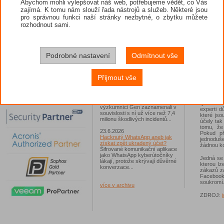
Abychom mohli vylepšovat náš web, potřebujeme vědět, co Vás
Facebooku
uživatel
zajímá. K tomu nám slouží řada nástrojů a služeb. Některé jsou
26.6.2026
vědoma.
pro správnou funkci naší stránky nezbytné, o zbytku můžete
ESET: S příchodem léta
zaplavují Česko falešné mobilní
rozhodnout sami.
Bez Fac
hry
Jednalo se například o aplikace
Yoga Flex Home App, Pillow
Probléme
Chase Home App či Candy
soukromí
Race Launcher. Hlavním cílem
Navíc jso
Podrobné nastavení
Odmítnout vše
útočníků bylo v tomto případě
že k nim m
Polsko, následováno Českem a
je pro fi
Slovenskem...
snažit se
Přijmout vše
Protože d
24.6.2026
prakticky 
Vaše síť může sloužit jako
útočný nástroj pro hackery
Nicméně 
Od začátku tohoto roku
týmovou 
výzkumníci Gen zaznamenali v
experti d
souvislosti s ní už více než 7,4
které jso
milionu škodlivých incidentů...
účely tak
tomu, že
23.6.2026
Pokud př
Hacknutý WhatsApp aneb jak
jednoduše
získat zpět ukradený účet?
žádnou kon
Šifrované komunikační aplikace
jako WhatsApp kyberútočníky
Jedná se 
lákají, protože skrývají důvěrné
kterou lz
konverzace...
zákazů za
Facebook
soukromí
více v archivu
ZDROJ: