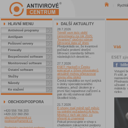
Rychl
|
HLAVNÍ MENU
DALŠÍ AKTUALITY
28.7.2026
Antivirové programy
Téměř osm tisíc obětí
ransomwaru za rok 2025:
AntiSpam
"kvantoví" útočníci sbírají
šifrovaná data už dnes
Poštovní servery
Předpokládá se, že kvantové
počítače prolomí dnešní
Firewally
šifrovací standardy během
Bezpečnostní software
následujících deseti let...
ESET zjis
Monitorovací software
27.7.2026
ESET: Hackeři v Česku
Ostatní software
pokračují v šíření infostealerů,
Vstupní b
aktuálně mohou připravovat
Fi sítě, j
Služby
novou vlnu útoků
nastaven
Česká republika se nyní potýká
Přednast
Návody
s útoky specializovaného
uživatel
malwaru, jehož úkolem je v
málokdy 
Ke stažení
první fázi napadnout zařízení a
riziko.
pak do něj stahovat další
škodlivé kódy...
OBCHOD/PODPORA
21.7.2026
E-shopy mají méně než měsíc
+420 556 706 203
na splnění požadavků AI Actu.
+420 222 360 250
Mnoho z nich ale neví, co
obchod@amenit.cz
přesně to znamená
podpora@amenit.cz
Pokud provozujete e-shop s
chatbotem zákaznické podpory
Podmínky technické podpory