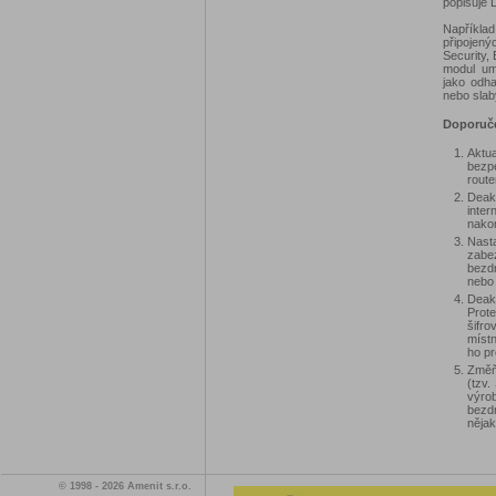
popisuje 
Napříkla
připojený
Security,
modul umo
jako odha
nebo slab
Doporuče
Aktua
bezpe
route
Deak
inte
nakon
Nasta
zabez
bezdr
nebo 
Deak
Prot
šifro
místn
ho pr
Změňt
(tzv
výro
bezd
nějak
© 1998 - 2026 Amenit s.r.o.