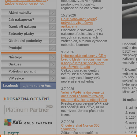
nebo používáte AI k tvorbě
Žádost o odbornou pomoc
produktových popisků,
regulace se na vás vztahuje...
Akční nabídky
15.7.2026
Co je bloatware? Rychlý
Jak nakupovat?
průvodce zbytečnými
aplikacemi
Dárek při nákupu
Bloatware je software, který
Způsoby platby
najdeme předinstalovaný na
nových či repasovaných
Obchodní podmínky
zařízeních, a to buď výrobcem
Uhodnutí 
nebo distributorem...
může tímt
Prodejci
ESET vyho
9.7.2026
znepokoji
Kybernetické incidenty v ČR v
Nástroje
zařízení 
květnu klesly na roční minimum
vůči cíle
a poprvé letos se obešly bez
Diskuze
závažných případů
"Uživatel
Celkový počet incidentů v
Potřebuji poradit
většině 
květnu klesl a navázal na
Routery 
sestupný trend, který trvá
VIP sekce
tovární 
nepřerušeně od ledna...
kyberneti
bych změ
3.7.2026
Miroslav 
Veřejná Wi-Fi na dovolené už
dnes není zásadním rizikem,
10 nejčas
pozor si dávejte na něco jiného
Přestože jsou veřejné Wi-Fi sítě
bezpečnější než dříve, riziko
admi
nezmizelo. Jen se přesunulo
root
jinam...
1234
2.7.2026
gues
Chcete získat Norton 360
pass
Standard?
1234
Zúčastněte se soutěže s
magazínem IT Kompas...
supp