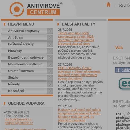
Rychl
|
HLAVNÍ MENU
DALŠÍ AKTUALITY
28.7.2026
Antivirové programy
Téměř osm tisíc obětí
ransomwaru za rok 2025:
AntiSpam
"kvantoví" útočníci sbírají
šifrovaná data už dnes
Poštovní servery
Předpokládá se, že kvantové
počítače prolomí dnešní
Firewally
šifrovací standardy během
Bezpečnostní software
následujících deseti let...
ESET pře
se Symbi
Monitorovací software
27.7.2026
ESET: Hackeři v Česku
Ostatní software
pokračují v šíření infostealerů,
aktuálně mohou připravovat
Služby
novou vlnu útoků
Česká republika se nyní potýká
Návody
s útoky specializovaného
malwaru, jehož úkolem je v
Ke stažení
první fázi napadnout zařízení a
pak do něj stahovat další
škodlivé kódy...
ESET pře
OBCHOD/PODPORA
se Symbi
21.7.2026
E-shopy mají méně než měsíc
+420 556 706 203
na splnění požadavků AI Actu.
ESET, lí
+420 222 360 250
Mnoho z nich ale neví, co
představ
obchod@amenit.cz
přesně to znamená
pro uživ
podpora@amenit.cz
Pokud provozujete e-shop s
platfor
chatbotem zákaznické podpory
před vše
Podmínky technické podpory