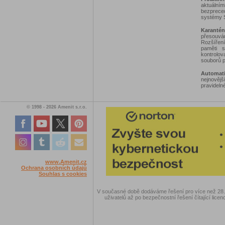
aktuální
bezprece
systémy 
Karantén
přesouvá
Rozšířen
paměti s
kontrolov
souborů p
Automati
nejnověj
pravideln
© 1998 - 2026 Amenit s.r.o.
www.Amenit.cz
Ochrana osobních údajů
Souhlas s cookies
V současné době dodáváme řešení pro více než 28.00
uživatelů až po bezpečnostní řešení čítající licen