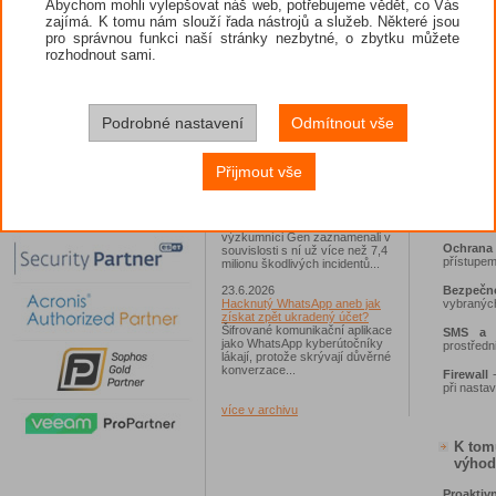
Abychom mohli vylepšovat náš web, potřebujeme vědět, co Vás
zajímá. K tomu nám slouží řada nástrojů a služeb. Některé jsou
26.6.2026
pro správnou funkci naší stránky nezbytné, o zbytku můžete
ESET: S příchodem léta
zaplavují Česko falešné mobilní
rozhodnout sami.
hry
Jednalo se například o aplikace
Klíčo
Yoga Flex Home App, Pillow
Chase Home App či Candy
Race Launcher. Hlavním cílem
Podrobné nastavení
Odmítnout vše
Anti-The
útočníků bylo v tomto případě
případě z
Polsko, následováno Českem a
Slovenskem...
Remote 
Přijmout vše
odstranit
24.6.2026
Vaše síť může sloužit jako
SIM Matc
útočný nástroj pro hackery
změně SIM
Od začátku tohoto roku
výzkumníci Gen zaznamenali v
Ochrana
souvislosti s ní už více než 7,4
přístupem
milionu škodlivých incidentů...
Bezpečn
23.6.2026
vybraných 
Hacknutý WhatsApp aneb jak
získat zpět ukradený účet?
Šifrované komunikační aplikace
SMS a 
jako WhatsApp kyberútočníky
prostředn
lákají, protože skrývají důvěrné
konverzace...
Firewall
-
při nastav
více v archivu
K tom
výhod
Proaktiv