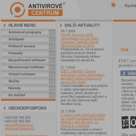
Rychl
|
HLAVNÍ MENU
DALŠÍ AKTUALITY
28.7.2026
Antivirové programy
Téměř osm tisíc obětí
ransomwaru za rok 2025:
AntiSpam
"kvantoví" útočníci sbírají
šifrovaná data už dnes
Poštovní servery
Předpokládá se, že kvantové
počítače prolomí dnešní
Firewally
šifrovací standardy během
Bezpečnostní software
následujících deseti let...
ESET pos
globální
Monitorovací software
27.7.2026
ESET: Hackeři v Česku
Ostatní software
pokračují v šíření infostealerů,
aktuálně mohou připravovat
Bezpečno
Služby
novou vlnu útoků
iniciati
Česká republika se nyní potýká
nizozemsk
Návody
s útoky specializovaného
cílem je 
malwaru, jehož úkolem je v
zašifruje
Ke stažení
první fázi napadnout zařízení a
výkupné.
pak do něj stahovat další
tablet n
škodlivé kódy...
přístup 
OBCHOD/PODPORA
obsah na 
21.7.2026
E-shopy mají méně než měsíc
+420 556 706 203
na splnění požadavků AI Actu.
+420 222 360 250
Mnoho z nich ale neví, co
obchod@amenit.cz
přesně to znamená
podpora@amenit.cz
Pokud provozujete e-shop s
chatbotem zákaznické podpory
Díky svý
Podmínky technické podpory