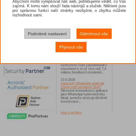
Abychom mohli vylepšovat náš web, potřebujeme vědět, co Vás
zajímá. K tomu nám slouží řada nástrojů a služeb. Některé jsou
26.6.2026
pro správnou funkci naší stránky nezbytné, o zbytku můžete
ESET: S příchodem léta
zaplavují Česko falešné mobilní
rozhodnout sami.
hry
Jednalo se například o aplikace
Yoga Flex Home App, Pillow
Chase Home App či Candy
Race Launcher. Hlavním cílem
Podrobné nastavení
Odmítnout vše
útočníků bylo v tomto případě
Polsko, následováno Českem a
Slovenskem...
Přijmout vše
24.6.2026
Vaše síť může sloužit jako
útočný nástroj pro hackery
Od začátku tohoto roku
výzkumníci Gen zaznamenali v
souvislosti s ní už více než 7,4
milionu škodlivých incidentů...
23.6.2026
Hacknutý WhatsApp aneb jak
získat zpět ukradený účet?
Šifrované komunikační aplikace
jako WhatsApp kyberútočníky
lákají, protože skrývají důvěrné
konverzace...
více v archivu