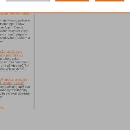
říchodem léta
Česko falešné mobilní
 například o aplikace
 Home App, Pillow
e App či Candy
cher. Hlavním cílem
ylo v tomto případě
ásledováno Českem a
m...
ůže sloužit jako
troj pro hackery
u tohoto roku
i Gen zaznamenali v
i s ní už více než 7,4
dlivých incidentů...
WhatsApp aneb jak
t ukradený účet?
komunikační aplikace
sApp kyberútočníky
otože skrývají důvěrné
e...
hivu