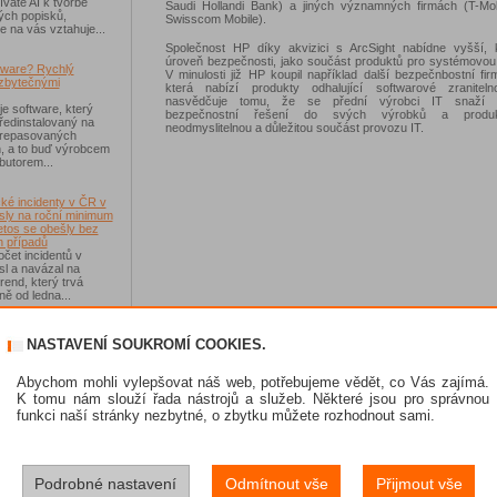
váte AI k tvorbě
Saudi Hollandi Bank) a jiných významných firmách (T-Mobi
ých popisků,
Swisscom Mobile).
e na vás vztahuje...
Společnost HP díky akvizici s ArcSight nabídne vyšší, 
úroveň bezpečnosti, jako součást produktů pro systémovou 
tware? Rychlý
V minulosti již HP koupil například další bezpečnbostní firm
zbytečnými
která nabízí produkty odhalující softwarové zraniteln
nasvědčuje tomu, že se přední výrobci IT snaží in
je software, který
bezpečnostní řešení do svých výrobků a produ
ředinstalovaný na
neodmyslitelnou a důležitou součást provozu IT.
 repasovaných
h, a to buď výrobcem
ibutorem...
ké incidenty v ČR v
sly na roční minimum
etos se obešly bez
 případů
čet incidentů v
sl a navázal na
rend, který trvá
ě od ledna...
-Fi na dovolené už
NASTAVENÍ SOUKROMÍ COOKIES.
 zásadním rizikem,
ávejte na něco jiného
sou veřejné Wi-Fi sítě
Abychom mohli vylepšovat náš web, potřebujeme vědět, co Vás zajímá.
í než dříve, riziko
K tomu nám slouží řada nástrojů a služeb. Některé jsou pro správnou
 Jen se přesunulo
funkci naší stránky nezbytné, o zbytku můžete rozhodnout sami.
skat Norton 360
Podrobné nastavení
Odmítnout vše
Přijmout vše
e se soutěže s
 IT Kompas...