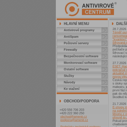
HLAVNÍ MENU
DALŠ
28.7.2026
Antivirové programy
Téměř osm 
ransomwar
AntiSpam
"kvantoví" 
šifrovaná 
Poštovní servery
Předpoklá
počítače p
Firewally
šifrovací
Bezpečnostní software
následující
Monitorovací software
27.7.2026
ESET: Hac
Ostatní software
pokračují v
aktuálně 
Služby
novou vln
Česká repu
Návody
s útoky sp
malwaru, j
Ke stažení
první fázi
pak do něj
škodlivé k
OBCHOD/PODPORA
21.7.2026
E-shopy m
+420 556 706 203
na splnění
+420 222 360 250
Mnoho z ni
obchod@amenit.cz
přesně to
podpora@amenit.cz
Pokud pro
chatbotem
Podmínky technické podpory