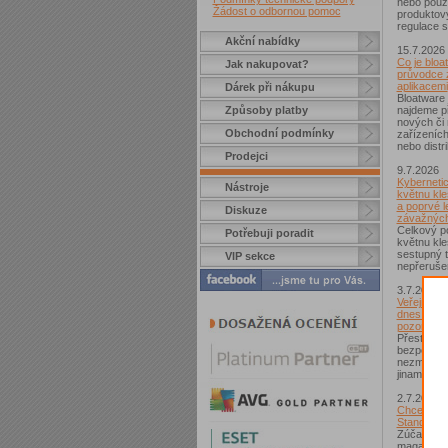
nebo použí
Žádost o odbornou pomoc
produktov
regulace s
Akční nabídky
15.7.2026
Co je bloa
Jak nakupovat?
průvodce 
aplikacemi
Dárek při nákupu
Bloatware 
Způsoby platby
najdeme p
nových či
Obchodní podmínky
zařízeníc
nebo distr
Prodejci
9.7.2026
Kybernetic
Nástroje
květnu kle
a poprvé l
Diskuze
závažných
Celkový po
Potřebuji poradit
květnu kle
sestupný t
VIP sekce
nepřerušen
3.7.2026
Veřejná Wi
dnes není
pozor si d
Přestože j
bezpečnějš
nezmizelo.
jinam...
2.7.2026
Chcete zí
Standard?
Zúčastnět
magazínem