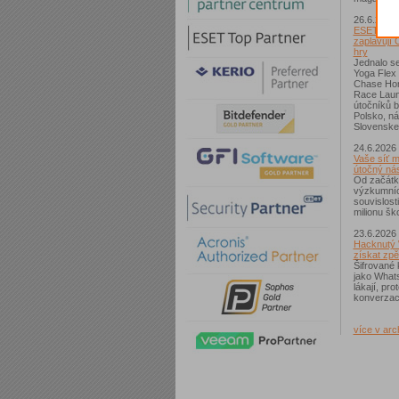
26.6.2026
ESET: S p
zaplavují 
hry
Jednalo se
Yoga Flex
Chase Hom
Race Laun
útočníků b
Polsko, n
Slovenske
24.6.2026
Vaše síť m
útočný nás
Od začátk
výzkumníc
souvislost
milionu ško
23.6.2026
Hacknutý 
získat zpě
Šifrované 
jako What
lákají, pr
konverzac
více v arc