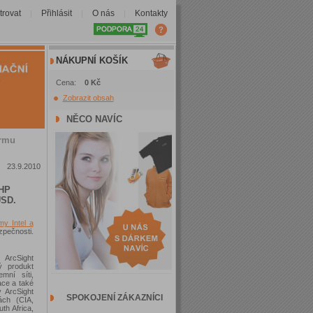
trovat
Přihlásit
O nás
Kontakty
|
|
|
NÁKUPNÍ KOŠÍK
Cena:
0 Kč
Zobrazit obsah
NĚCO NAVÍC
irmu
23.9.2010
HP
USD.
rmy Intel a
pečnosti.
 ArcSight
ý produkt
mní síti,
ace a také
 ArcSight
SPOKOJENÍ ZÁKAZNÍCI
ách (CIA,
th Africa,