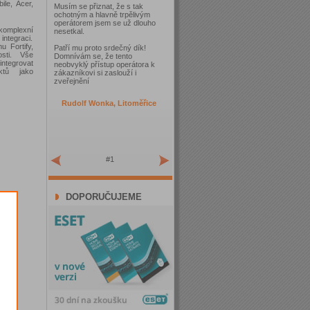
le, Acer,
Musím se přiznat, že s tak
ochotným a hlavně trpělivým
operátorem jsem se už dlouho
komplexní
nesetkal.
integraci.
u Fortify,
Patří mu proto srdečný dík!
osti. Vše
Domnívám se, že tento
tegrovat
neobvyklý přístup operátora k
ktů jako
zákazníkovi si zaslouží i
zveřejnění
Rudolf Wonka, Litoměřice
#1
DOPORUČUJEME