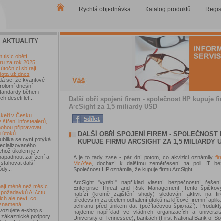
Rychlá objednávka
Katalog produktů
Regis
|
|
|
Í AKTUALITY
tisíc obětí
u za rok 2025:
útočníci sbírají
data už dnes
dá se, že kvantové
rolomí dnešní
 standardy během
ch deseti let...
Další obří spojení firem - společnost HP kupuje f
ArcSight za 1,5 miliardy USD
keři v Česku
 šíření infostealerů,
mohou připravovat
DALŠÍ OBŘÍ SPOJENÍ FIREM - SPOLEČNOST 
u útoků
blika se nyní potýká
KUPUJE FIRMU ARCSIGHT ZA 1,5 MILIARDY 
ecializovaného
ehož úkolem je v
 napadnout zařízení a
A je to tady zase - pár dní potom, co akvizici oznámily
fi
 stahovat další
McAfee
, dochází k dalšímu zemětřesení na poli IT bez
ódy...
Společnost HP oznámila, že kupuje firmu ArcSight.
ArcSight "vyrábí" například vlastní bezpečnostní řešení
ají méně než měsíc
Enterprise Threat and Risk Management. Tento špičkov
 požadavků AI Actu.
nabízí (kromě zajištění shody) sledování aktivit na fire
ch ale neví, co
především za účelem odhalení útoků na klíčové firemní aplik
 znamená
ochranu před únikem dat (počítačovou špionáží). Produkty
vozujete e-shop s
najdeme například ve vládních organizacích a univerzit
 zákaznické podpory
University of Tennessee), bankách (First National Bank of Sou