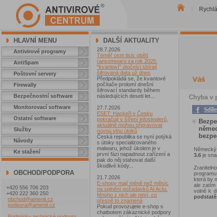
Rychl
|
HLAVNÍ MENU
DALŠÍ AKTUALITY
28.7.2026
Antivirové programy
Téměř osm tisíc obětí
ransomwaru za rok 2025:
AntiSpam
"kvantoví" útočníci sbírají
šifrovaná data už dnes
Poštovní servery
Předpokládá se, že kvantové
počítače prolomí dnešní
Firewally
šifrovací standardy během
Bezpečnostní software
následujících deseti let...
Chyba v p
Monitorovací software
27.7.2026
ESET: Hackeři v Česku
Ostatní software
pokračují v šíření infostealerů,
Bezpeč
aktuálně mohou připravovat
němec
Služby
novou vlnu útoků
bezpe
Česká republika se nyní potýká
Návody
s útoky specializovaného
malwaru, jehož úkolem je v
Německý 
Ke stažení
první fázi napadnout zařízení a
3.6
je sna
pak do něj stahovat další
škodlivé kódy...
Zranitel
OBCHOD/PODPORA
programu
21.7.2026
která by 
E-shopy mají méně než měsíc
ale zatím
+420 556 706 203
na splnění požadavků AI Actu.
volně k 
+420 222 360 250
Mnoho z nich ale neví, co
podstatě 
obchod@amenit.cz
přesně to znamená
podpora@amenit.cz
Pokud provozujete e-shop s
chatbotem zákaznické podpory
Podmínky technické podpory