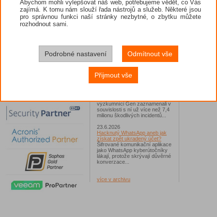
Abychom mohli vylepšovat náš web, potřebujeme vědět, co Vás
zajímá. K tomu nám slouží řada nástrojů a služeb. Některé jsou
26.6.2026
pro správnou funkci naší stránky nezbytné, o zbytku můžete
ESET: S příchodem léta
zaplavují Česko falešné mobilní
rozhodnout sami.
hry
Jednalo se například o aplikace
Yoga Flex Home App, Pillow
Chase Home App či Candy
Race Launcher. Hlavním cílem
Podrobné nastavení
Odmítnout vše
útočníků bylo v tomto případě
Polsko, následováno Českem a
Slovenskem...
Přijmout vše
24.6.2026
Vaše síť může sloužit jako
útočný nástroj pro hackery
Od začátku tohoto roku
výzkumníci Gen zaznamenali v
souvislosti s ní už více než 7,4
milionu škodlivých incidentů...
23.6.2026
Hacknutý WhatsApp aneb jak
získat zpět ukradený účet?
Šifrované komunikační aplikace
jako WhatsApp kyberútočníky
lákají, protože skrývají důvěrné
konverzace...
více v archivu