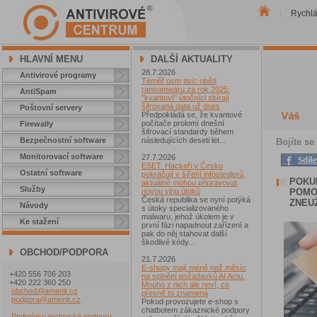
Rychl
|
HLAVNÍ MENU
DALŠÍ AKTUALITY
28.7.2026
Antivirové programy
Téměř osm tisíc obětí
ransomwaru za rok 2025:
AntiSpam
"kvantoví" útočníci sbírají
šifrovaná data už dnes
Poštovní servery
Předpokládá se, že kvantové
počítače prolomí dnešní
Firewally
šifrovací standardy během
Bezpečnostní software
následujících deseti let...
Bojíte se
Monitorovací software
27.7.2026
ESET: Hackeři v Česku
Ostatní software
pokračují v šíření infostealerů,
POKU
aktuálně mohou připravovat
Služby
POMOC
novou vlnu útoků
Česká republika se nyní potýká
ZNEUŽ
Návody
s útoky specializovaného
malwaru, jehož úkolem je v
Ke stažení
první fázi napadnout zařízení a
pak do něj stahovat další
škodlivé kódy...
OBCHOD/PODPORA
21.7.2026
E-shopy mají méně než měsíc
+420 556 706 203
na splnění požadavků AI Actu.
+420 222 360 250
Mnoho z nich ale neví, co
obchod@amenit.cz
přesně to znamená
podpora@amenit.cz
Pokud provozujete e-shop s
chatbotem zákaznické podpory
Podmínky technické podpory