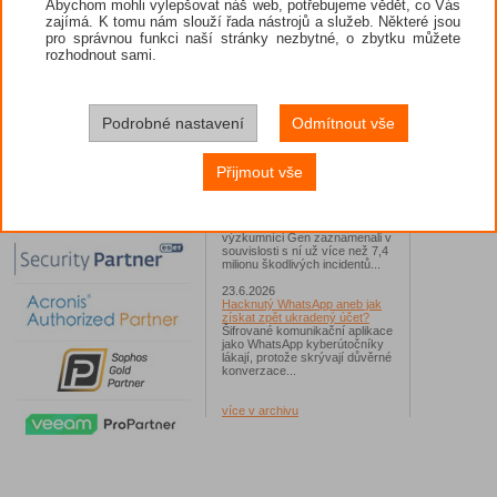
Abychom mohli vylepšovat náš web, potřebujeme vědět, co Vás
zajímá. K tomu nám slouží řada nástrojů a služeb. Některé jsou
26.6.2026
pro správnou funkci naší stránky nezbytné, o zbytku můžete
ESET: S příchodem léta
zaplavují Česko falešné mobilní
rozhodnout sami.
hry
Jednalo se například o aplikace
Yoga Flex Home App, Pillow
Chase Home App či Candy
Race Launcher. Hlavním cílem
Podrobné nastavení
Odmítnout vše
útočníků bylo v tomto případě
Polsko, následováno Českem a
Slovenskem...
Přijmout vše
24.6.2026
Vaše síť může sloužit jako
útočný nástroj pro hackery
Od začátku tohoto roku
výzkumníci Gen zaznamenali v
souvislosti s ní už více než 7,4
milionu škodlivých incidentů...
23.6.2026
Hacknutý WhatsApp aneb jak
získat zpět ukradený účet?
Šifrované komunikační aplikace
jako WhatsApp kyberútočníky
lákají, protože skrývají důvěrné
konverzace...
více v archivu