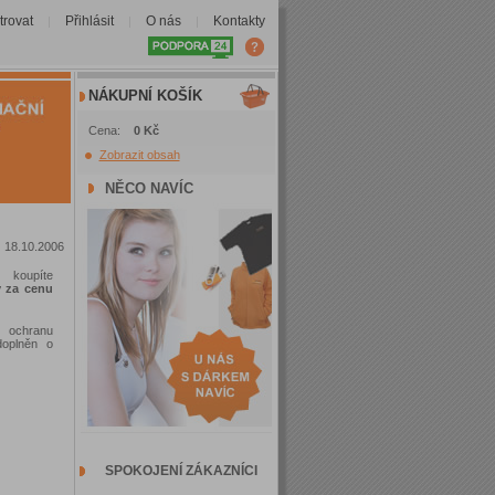
trovat
Přihlásit
O nás
Kontakty
|
|
|
NÁKUPNÍ KOŠÍK
Cena:
0 Kč
Zobrazit obsah
NĚCO NAVÍC
18.10.2006
 koupíte
y za cenu
í ochranu
doplněn o
SPOKOJENÍ ZÁKAZNÍCI