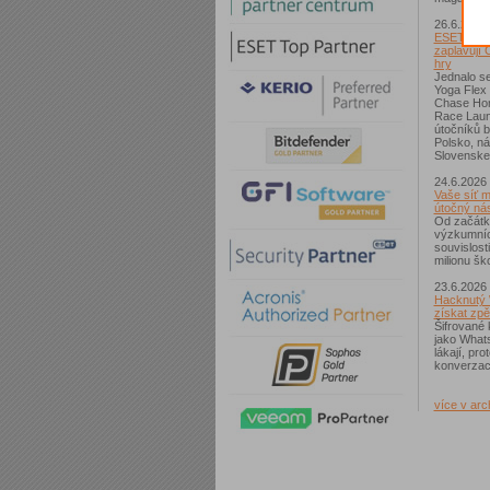
26.6.2026
ESET: S p
zaplavují 
hry
Jednalo se
Yoga Flex
Chase Hom
Race Laun
útočníků b
Polsko, n
Slovenske
24.6.2026
Vaše síť m
útočný nás
Od začátk
výzkumníc
souvislost
milionu ško
23.6.2026
Hacknutý 
získat zpě
Šifrované 
jako What
lákají, pr
konverzac
více v arc