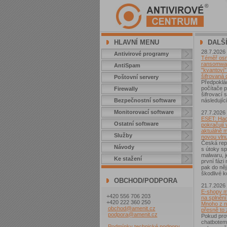
HLAVNÍ MENU
DALŠ
28.7.2026
Antivirové programy
Téměř osm 
ransomwar
AntiSpam
"kvantoví" 
šifrovaná 
Poštovní servery
Předpoklá
počítače p
Firewally
šifrovací
Bezpečnostní software
následující
Monitorovací software
27.7.2026
ESET: Hac
Ostatní software
pokračují v
aktuálně 
Služby
novou vln
Česká repu
Návody
s útoky sp
malwaru, j
Ke stažení
první fázi
pak do něj
škodlivé k
OBCHOD/PODPORA
21.7.2026
E-shopy m
+420 556 706 203
na splnění
+420 222 360 250
Mnoho z ni
obchod@amenit.cz
přesně to
podpora@amenit.cz
Pokud pro
chatbotem
Podmínky technické podpory