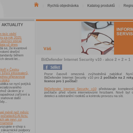
Rychlá objednávka
Katalog produktů
Regis
|
|
|
Í AKTUALITY
tisíc obětí
u za rok 2025:
útočníci sbírají
data už dnes
dá se, že kvantové
rolomí dnešní
 standardy během
ch deseti let...
BitDefender Internet Security v10 - akce 2 + 2 = 1
keři v Česku
 šíření infostealerů,
Pozor časově omezená zvýhodněná nabídka! Nyní
mohou připravovat
BitDefender Internet Security v10 pro
2 počítače na 2 rok
u útoků
licence pro 1 počítač
!
blika se nyní potýká
ecializovaného
BitDefender Internet Security v10
představuje komplexn
ehož úkolem je v
počítače před všemi internetovými hrozbami. Nově byl 
 napadnout zařízení a
detekci a odstranění rootkitů a kontrolu provozu na síti.
 stahovat další
ódy...
ají méně než měsíc
 požadavků AI Actu.
ch ale neví, co
 znamená
vozujete e-shop s
 zákaznické podpory