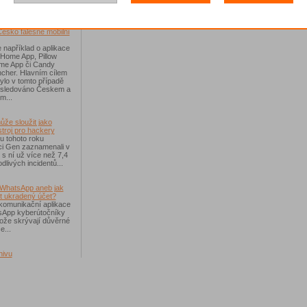
říchodem léta
Česko falešné mobilní
 například o aplikace
 Home App, Pillow
e App či Candy
cher. Hlavním cílem
ylo v tomto případě
ásledováno Českem a
m...
ůže sloužit jako
troj pro hackery
u tohoto roku
i Gen zaznamenali v
i s ní už více než 7,4
dlivých incidentů...
WhatsApp aneb jak
t ukradený účet?
komunikační aplikace
sApp kyberútočníky
otože skrývají důvěrné
e...
hivu