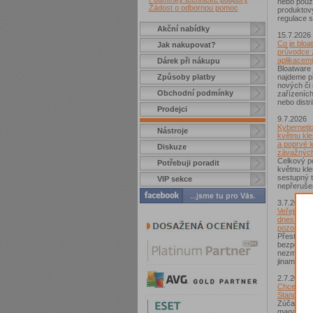
nebo použí
Žádost o odbornou pomoc
produktov
regulace s
Akční nabídky
15.7.2026
Co je bloa
Jak nakupovat?
průvodce 
aplikacemi
Dárek při nákupu
Bloatware 
Způsoby platby
najdeme p
nových či
Obchodní podmínky
zařízeníc
nebo distr
Prodejci
9.7.2026
Kybernetic
Nástroje
květnu kle
a poprvé l
Diskuze
závažných
Celkový po
Potřebuji poradit
květnu kle
sestupný t
VIP sekce
nepřerušen
3.7.2026
Veřejná Wi
dnes není
pozor si d
Přestože j
bezpečnějš
nezmizelo.
jinam...
2.7.2026
Chcete zí
Standard?
Zúčastnět
magazínem