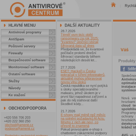
Rychl
|
HLAVNÍ MENU
DALŠÍ AKTUALITY
28.7.2026
Antivirové programy
Téměř osm tisíc obětí
ransomwaru za rok 2025:
AntiSpam
"kvantoví" útočníci sbírají
šifrovaná data už dnes
Poštovní servery
Předpokládá se, že kvantové
počítače prolomí dnešní
Firewally
šifrovací standardy během
Bezpečnostní software
následujících deseti let...
Produkty
Monitorovací software
27.7.2026
ESET: Hackeři v Česku
Ostatní software
pokračují v šíření infostealerů,
Společn
aktuálně mohou připravovat
Antivir
Služby
novou vlnu útoků
optimali
Česká republika se nyní potýká
instala
Návody
s útoky specializovaného
systémov
malwaru, jehož úkolem je v
Ke stažení
první fázi napadnout zařízení a
Nová v
pak do něj stahovat další
hrozbami
škodlivé kódy...
cloud te
OBCHOD/PODPORA
spolehl
21.7.2026
Program
E-shopy mají méně než měsíc
ochrany i
+420 556 706 203
na splnění požadavků AI Actu.
hrozbác
+420 222 360 250
Mnoho z nich ale neví, co
detekova
obchod@amenit.cz
přesně to znamená
krádež id
podpora@amenit.cz
Pokud provozujete e-shop s
chatbotem zákaznické podpory
AVG
ve
Podmínky technické podpory