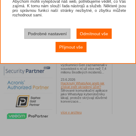
Abychom mohli vylepšovat náš web, potřebujeme vědět, co Vás
zajímá. K tomu nám slouží řada nástrojů a služeb. Některé jsou
26.6.2026
pro správnou funkci naší stránky nezbytné, o zbytku můžete
ESET: S příchodem léta
zaplavují Česko falešné mobilní
rozhodnout sami.
hry
Jednalo se například o aplikace
Yoga Flex Home App, Pillow
Chase Home App či Candy
Race Launcher. Hlavním cílem
Podrobné nastavení
Odmítnout vše
útočníků bylo v tomto případě
Polsko, následováno Českem a
Slovenskem...
Přijmout vše
24.6.2026
Vaše síť může sloužit jako
útočný nástroj pro hackery
Od začátku tohoto roku
výzkumníci Gen zaznamenali v
souvislosti s ní už více než 7,4
milionu škodlivých incidentů...
23.6.2026
Hacknutý WhatsApp aneb jak
získat zpět ukradený účet?
Šifrované komunikační aplikace
jako WhatsApp kyberútočníky
lákají, protože skrývají důvěrné
konverzace...
více v archivu