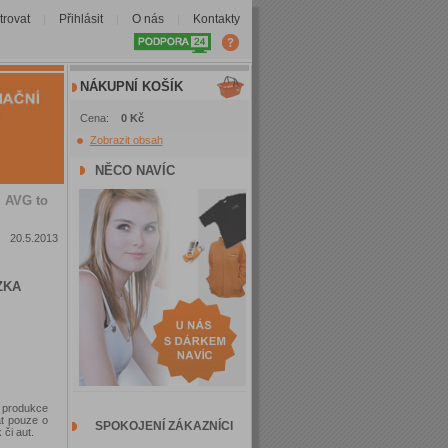
trovat
Přihlásit
O nás
Kontakty
|
|
|
NÁKUPNÍ KOŠÍK
Cena:
0 Kč
Zobrazit obsah
NĚCO NAVÍC
i AVG to
20.5.2013
ZKA
produkce
at pouze o
SPOKOJENÍ ZÁKAZNÍCI
či aut.