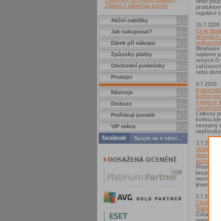
nebo použí
Žádost o odbornou pomoc
produktov
regulace s
Akční nabídky
15.7.2026
Co je bloa
Jak nakupovat?
průvodce 
aplikacemi
Dárek při nákupu
Bloatware 
Způsoby platby
najdeme p
nových či
Obchodní podmínky
zařízeníc
nebo distr
Prodejci
9.7.2026
Kybernetic
Nástroje
květnu kle
a poprvé l
Diskuze
závažných
Celkový po
Potřebuji poradit
květnu kle
sestupný t
VIP sekce
nepřerušen
3.7.2026
Veřejná Wi
dnes není
pozor si d
Přestože j
bezpečnějš
nezmizelo.
jinam...
2.7.2026
Chcete zí
Standard?
Zúčastnět
magazínem