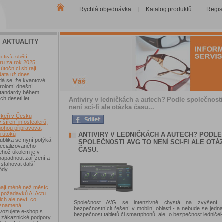
Rychlá objednávka
Katalog produktů
Regis
|
|
|
Í AKTUALITY
tisíc obětí
u za rok 2025:
útočníci sbírají
data už dnes
dá se, že kvantové
rolomí dnešní
 standardy během
ch deseti let...
Antiviry v ledničkách a autech? Podle společnost
není sci-fi ale otázka času...
keři v Česku
 šíření infostealerů,
mohou připravovat
ANTIVIRY V LEDNIČKÁCH A AUTECH? PODLE
u útoků
blika se nyní potýká
SPOLEČNOSTI AVG TO NENÍ SCI-FI ALE OTÁ
ecializovaného
ČASU.
ehož úkolem je v
 napadnout zařízení a
 stahovat další
ódy...
ají méně než měsíc
 požadavků AI Actu.
ch ale neví, co
Společnost AVG se intenzivně chystá na zvýšení 
 znamená
bezpečnostních řešení v mobilní oblasti - a nebude se jedn
vozujete e-shop s
bezpečnost tabletů či smartphonů, ale i o bezpečnost ledniček 
 zákaznické podpory