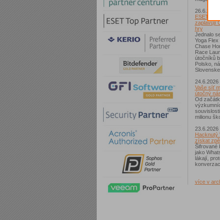
26.6.2026
ESET: S p
zaplavují 
hry
Jednalo se
Yoga Flex
Chase Hom
Race Laun
útočníků b
Polsko, n
Slovenske
24.6.2026
Vaše síť m
útočný nás
Od začátk
výzkumníc
souvislost
milionu ško
23.6.2026
Hacknutý 
získat zpě
Šifrované 
jako What
lákají, pr
konverzac
více v arc