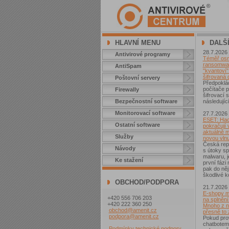
HLAVNÍ MENU
DALŠ
28.7.2026
Antivirové programy
Téměř osm 
ransomwar
AntiSpam
"kvantoví" 
šifrovaná 
Poštovní servery
Předpoklá
počítače p
Firewally
šifrovací
Bezpečnostní software
následující
Monitorovací software
27.7.2026
ESET: Hac
Ostatní software
pokračují v
aktuálně 
Služby
novou vln
Česká repu
Návody
s útoky sp
malwaru, j
Ke stažení
první fázi
pak do něj
škodlivé k
OBCHOD/PODPORA
21.7.2026
E-shopy m
+420 556 706 203
na splnění
+420 222 360 250
Mnoho z ni
obchod@amenit.cz
přesně to
podpora@amenit.cz
Pokud pro
chatbotem
Podmínky technické podpory