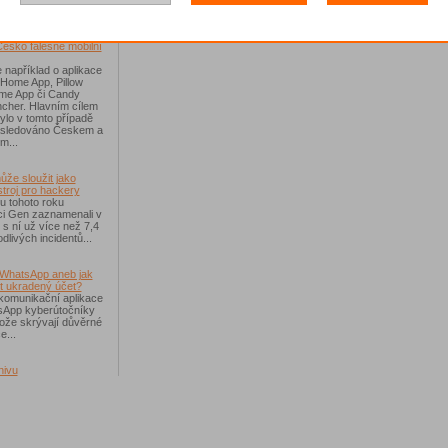
říchodem léta
Česko falešné mobilní
 například o aplikace
 Home App, Pillow
e App či Candy
cher. Hlavním cílem
ylo v tomto případě
ásledováno Českem a
m...
ůže sloužit jako
troj pro hackery
u tohoto roku
i Gen zaznamenali v
i s ní už více než 7,4
dlivých incidentů...
WhatsApp aneb jak
t ukradený účet?
komunikační aplikace
sApp kyberútočníky
otože skrývají důvěrné
e...
hivu