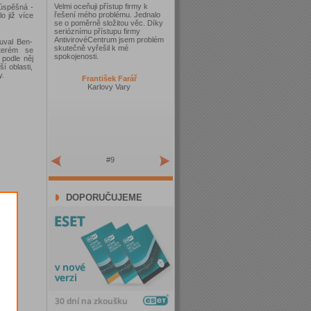
Velmi oceňuji přístup firmy k
 úspěšná -
řešení mého problému. Jednalo
o již více
se o poměrně složitou věc. Díky
serióznímu přístupu firmy
AntivirovéCentrum jsem problém
Yuval Ben-
skutečně vyřešil k mé
kterém se
spokojenosti.
 podle něj
í oblasti,
y.
František Farář
Karlovy Vary
#9
DOPORUČUJEME