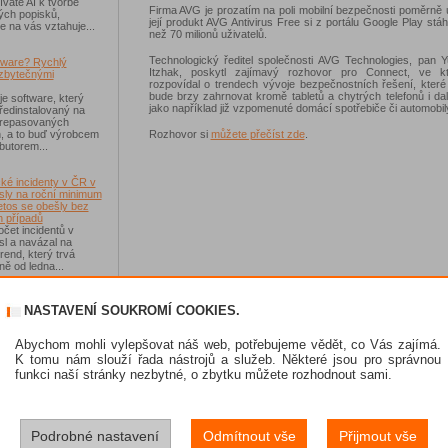
váte AI k tvorbě
Firma AVG je prozatím na poli mobilní bezpečnosti poměrně
ých popisků,
její produkt AVG Antivirus Free si z portálu Google Play stáhl
e na vás vztahuje...
než 70 milionů uživatelů.
Technologický ředitel společnosti AVG Technologies, pan 
tware? Rychlý
Itzhak, poskytl zajímavý rozhovor pro Connect, ve 
zbytečnými
rozpovídal o trendech vývoje bezpečnostních řešení, které
bude brzy zahrnovat kromě tabletů a chytrých telefonů i dalš
je software, který
jako například již vzpomenuté domácí spotřebiče či automobil
ředinstalovaný na
 repasovaných
Rozhovor si
můžete přečíst zde
.
h, a to buď výrobcem
ibutorem...
ké incidenty v ČR v
sly na roční minimum
etos se obešly bez
 případů
čet incidentů v
sl a navázal na
rend, který trvá
ě od ledna...
-Fi na dovolené už
NASTAVENÍ SOUKROMÍ COOKIES.
 zásadním rizikem,
ávejte na něco jiného
sou veřejné Wi-Fi sítě
Abychom mohli vylepšovat náš web, potřebujeme vědět, co Vás zajímá.
í než dříve, riziko
K tomu nám slouží řada nástrojů a služeb. Některé jsou pro správnou
 Jen se přesunulo
funkci naší stránky nezbytné, o zbytku můžete rozhodnout sami.
skat Norton 360
Podrobné nastavení
Odmítnout vše
Přijmout vše
e se soutěže s
 IT Kompas...