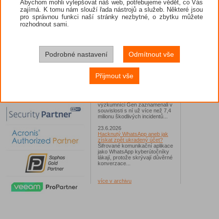
Abychom mohli vylepšovat náš web, potřebujeme vědět, co Vás
zajímá. K tomu nám slouží řada nástrojů a služeb. Některé jsou
26.6.2026
pro správnou funkci naší stránky nezbytné, o zbytku můžete
ESET: S příchodem léta
zaplavují Česko falešné mobilní
rozhodnout sami.
hry
Méně poz
Jednalo se například o aplikace
protože
Yoga Flex Home App, Pillow
Provozov
Chase Home App či Candy
již distanc
Race Launcher. Hlavním cílem
Podrobné nastavení
Odmítnout vše
útočníků bylo v tomto případě
Antivirov
Polsko, následováno Českem a
a zněmožn
Slovenskem...
Přijmout vše
24.6.2026
Vaše síť může sloužit jako
útočný nástroj pro hackery
Od začátku tohoto roku
výzkumníci Gen zaznamenali v
souvislosti s ní už více než 7,4
milionu škodlivých incidentů...
23.6.2026
Hacknutý WhatsApp aneb jak
získat zpět ukradený účet?
Šifrované komunikační aplikace
jako WhatsApp kyberútočníky
lákají, protože skrývají důvěrné
konverzace...
více v archivu