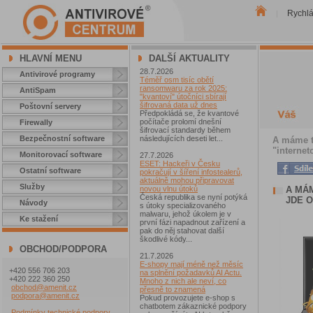
Rychl
|
HLAVNÍ MENU
DALŠÍ AKTUALITY
28.7.2026
Antivirové programy
Téměř osm tisíc obětí
ransomwaru za rok 2025:
AntiSpam
"kvantoví" útočníci sbírají
šifrovaná data už dnes
Poštovní servery
Předpokládá se, že kvantové
počítače prolomí dnešní
Firewally
šifrovací standardy během
Bezpečnostní software
následujících deseti let...
A máme tu
"internet
Monitorovací software
27.7.2026
ESET: Hackeři v Česku
Ostatní software
pokračují v šíření infostealerů,
aktuálně mohou připravovat
Služby
A MÁ
novou vlnu útoků
Česká republika se nyní potýká
JDE 
Návody
s útoky specializovaného
malwaru, jehož úkolem je v
Ke stažení
první fázi napadnout zařízení a
pak do něj stahovat další
škodlivé kódy...
OBCHOD/PODPORA
21.7.2026
E-shopy mají méně než měsíc
+420 556 706 203
na splnění požadavků AI Actu.
+420 222 360 250
Mnoho z nich ale neví, co
obchod@amenit.cz
přesně to znamená
podpora@amenit.cz
Pokud provozujete e-shop s
chatbotem zákaznické podpory
Podmínky technické podpory