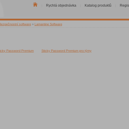
Rychlá objednávka
Katalog produktů
Regis
|
|
|
Bezpečnostní software
»
Lamantine Software
ticky Password Premium
Sticky Password Premium pro týmy