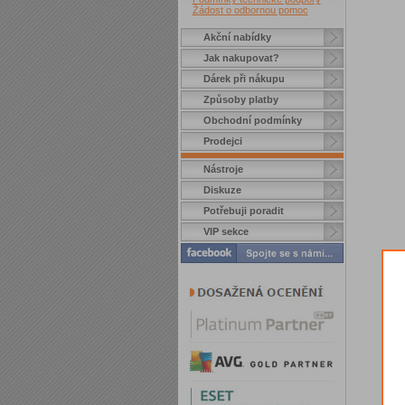
Žádost o odbornou pomoc
Akční nabídky
Jak nakupovat?
Dárek při nákupu
Způsoby platby
Obchodní podmínky
Prodejci
Nástroje
Diskuze
Potřebuji poradit
VIP sekce