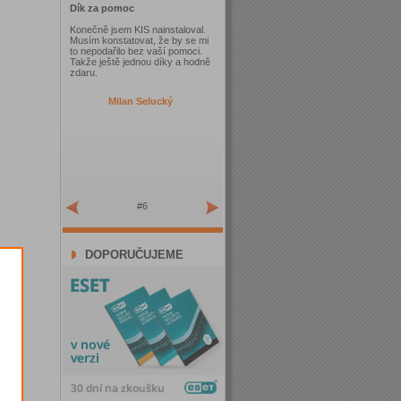
Dík za pomoc
Konečně jsem KIS nainstaloval.
Musím konstatovat, že by se mi
to nepodařilo bez vaší pomoci.
Takže ještě jednou díky a hodně
zdaru.
Milan Selucký
#6
DOPORUČUJEME