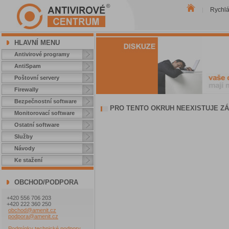
Rychl
|
HLAVNÍ MENU
Antivirové programy
AntiSpam
Poštovní servery
Firewally
Bezpečnostní software
PRO TENTO OKRUH NEEXISTUJE ZÁ
Monitorovací software
Ostatní software
Služby
Návody
Ke stažení
OBCHOD/PODPORA
+420 556 706 203
+420 222 360 250
obchod@amenit.cz
podpora@amenit.cz
Podmínky technické podpory