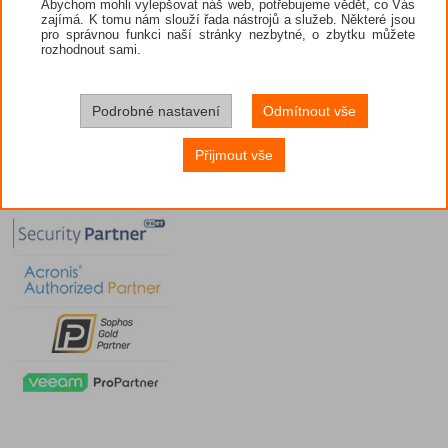
Abychom mohli vylepšovat náš web, potřebujeme vědět, co Vás
zajímá. K tomu nám slouží řada nástrojů a služeb. Některé jsou
pro správnou funkci naší stránky nezbytné, o zbytku můžete
rozhodnout sami.
Podrobné nastavení
Odmítnout vše
Přijmout vše