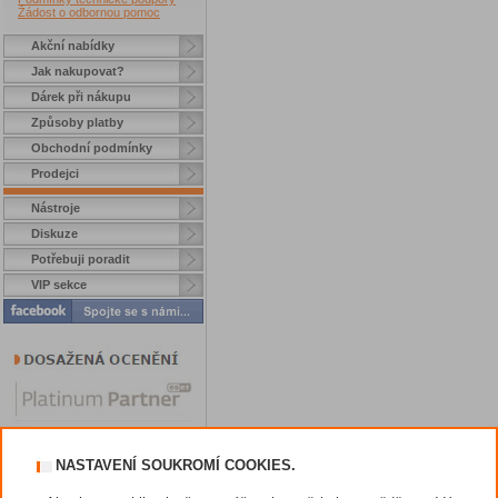
Žádost o odbornou pomoc
Akční nabídky
Jak nakupovat?
Dárek při nákupu
Způsoby platby
Obchodní podmínky
Prodejci
Nástroje
Diskuze
Potřebuji poradit
VIP sekce
NASTAVENÍ SOUKROMÍ COOKIES.