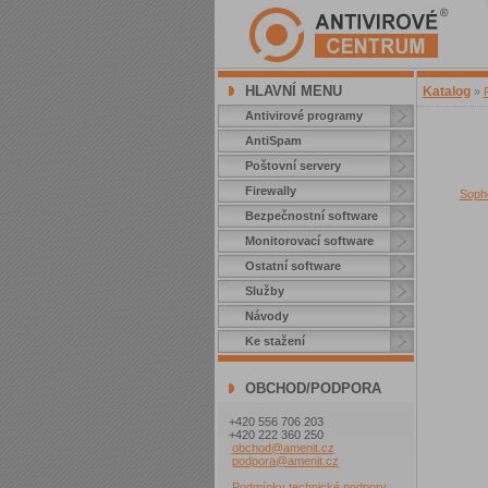
HLAVNÍ MENU
Katalog
»
Antivirové programy
AntiSpam
Poštovní servery
Firewally
Soph
Bezpečnostní software
Monitorovací software
Ostatní software
Služby
Návody
Ke stažení
OBCHOD/PODPORA
+420 556 706 203
+420 222 360 250
obchod@amenit.cz
podpora@amenit.cz
Podmínky technické podpory