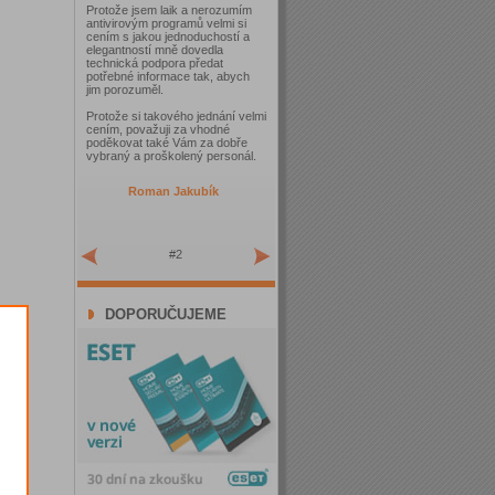
Protože jsem laik a nerozumím
antivirovým programů velmi si
cením s jakou jednoduchostí a
elegantností mně dovedla
technická podpora předat
potřebné informace tak, abych
jim porozuměl.
Protože si takového jednání velmi
cením, považuji za vhodné
poděkovat také Vám za dobře
vybraný a proškolený personál.
Roman Jakubík
#2
DOPORUČUJEME