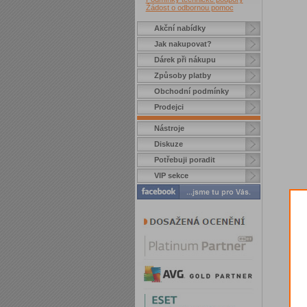
Žádost o odbornou pomoc
Akční nabídky
Jak nakupovat?
Dárek při nákupu
Způsoby platby
Obchodní podmínky
Prodejci
Nástroje
Diskuze
Potřebuji poradit
VIP sekce