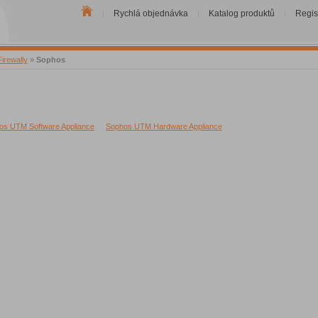
Rychlá objednávka
Katalog produktů
Regis
|
|
|
Firewally
»
Sophos
os UTM Software Appliance
Sophos UTM Hardware Appliance