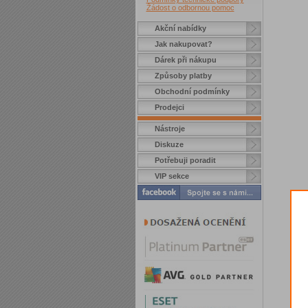
Žádost o odbornou pomoc
Akční nabídky
Jak nakupovat?
Dárek při nákupu
Způsoby platby
Obchodní podmínky
Prodejci
Nástroje
Diskuze
Potřebuji poradit
VIP sekce