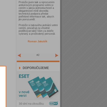
Protože jsem laik a nerozumím
antivirovým programů velmi si
cením s jakou jednoduchostí a
elegantností mně dovedla
technická podpora předat
potřebné informace tak, abych
jim porozuměl.
Protože si takového jednání velmi
cením, považuji za vhodné
poděkovat také Vám za dobře
vybraný a proškolený personál.
Roman Jakubík
#2
DOPORUČUJEME