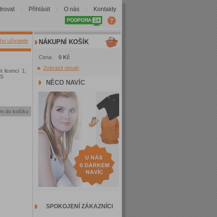
trovat
Přihlásit
O nás
Kontakty
|
|
|
ho uživatele
NÁKUPNÍ KOŠÍK
Cena:
0 Kč
Zobrazit obsah
 licencí 1;
OS
NĚCO NAVÍC
SPOKOJENÍ ZÁKAZNÍCI