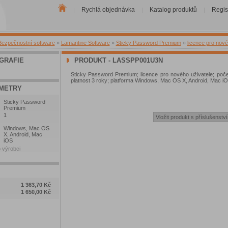
Rychlá objednávka
Katalog produktů
Regis
|
|
|
Bezpečnostní software
»
Lamantine Software
»
Sticky Password Premium
»
licence pro nové
GRAFIE
PRODUKT - LASSPP001U3N
Sticky Password Premium; licence pro nového uživatele; počet
platnost 3 roky; platforma Windows, Mac OS X, Android, Mac i
METRY
Sticky Password
Premium
1
Windows, Mac OS
X, Android, Mac
iOS
 výrobci
1 363,70 Kč
1 650,00 Kč