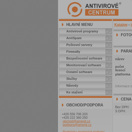
HLAVNÍ MENU
Katalog
»
Antivirové programy
FOTO
AntiSpam
Poštovní servery
PARA
Firewally
Bezpečnostní software
název
Monitorovací software
počet
licencí
Ostatní software
platforma
Služby
Návody
Informace o
Ke stažení
CENA
OBCHOD/PODPORA
Bez DPH:
S DPH:
+420 556 706 203
+420 222 360 250
obchod@amenit.cz
podpora@amenit.cz
Podmínky technické podpory