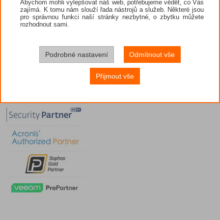
Abychom mohli vylepšovat náš web, potřebujeme vědět, co Vás
zajímá. K tomu nám slouží řada nástrojů a služeb. Některé jsou
pro správnou funkci naší stránky nezbytné, o zbytku můžete
rozhodnout sami.
Podrobné nastavení
Odmítnout vše
Přijmout vše