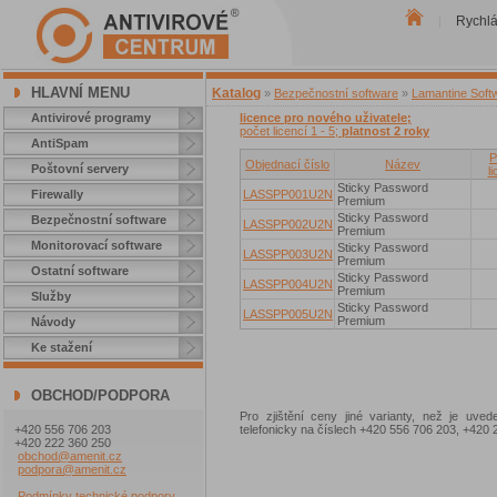
Rychl
|
HLAVNÍ MENU
Katalog
»
Bezpečnostní software
»
Lamantine Soft
Antivirové programy
licence pro nového uživatele;
počet licencí 1 - 5;
platnost 2 roky
AntiSpam
P
Objednací číslo
Název
Poštovní servery
l
Sticky Password
Firewally
LASSPP001U2N
Premium
Sticky Password
Bezpečnostní software
LASSPP002U2N
Premium
Monitorovací software
Sticky Password
LASSPP003U2N
Premium
Ostatní software
Sticky Password
LASSPP004U2N
Premium
Služby
Sticky Password
LASSPP005U2N
Premium
Návody
Ke stažení
OBCHOD/PODPORA
Pro zjištění ceny jiné varianty, než je uve
+420 556 706 203
telefonicky na číslech +420 556 706 203, +42
+420 222 360 250
obchod@amenit.cz
podpora@amenit.cz
Podmínky technické podpory