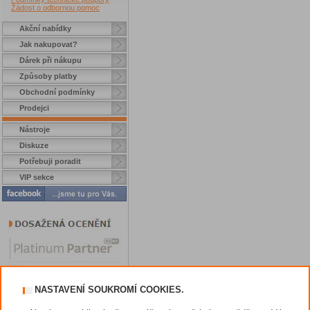
Žádost o odbornou pomoc
Akční nabídky
Jak nakupovat?
Dárek při nákupu
Způsoby platby
Obchodní podmínky
Prodejci
Nástroje
Diskuze
Potřebuji poradit
VIP sekce
NASTAVENÍ SOUKROMÍ COOKIES.