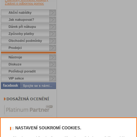
Žádost o odbornou pomoc
Akční nabídky
Jak nakupovat?
Dárek při nákupu
Způsoby platby
Obchodní podmínky
Prodejci
Nástroje
Diskuze
Potřebuji poradit
VIP sekce
NASTAVENÍ SOUKROMÍ COOKIES.