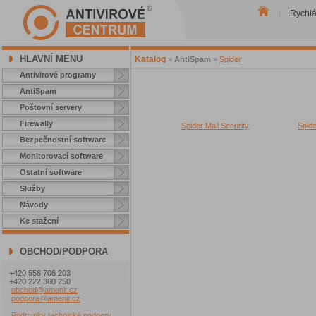
Rychl
|
HLAVNÍ MENU
Katalog
»
AntiSpam
»
Spider
Antivirové programy
AntiSpam
Poštovní servery
Firewally
Spider Mail Security
Spide
Bezpečnostní software
Monitorovací software
Ostatní software
Služby
Návody
Ke stažení
OBCHOD/PODPORA
+420 556 706 203
+420 222 360 250
obchod@amenit.cz
podpora@amenit.cz
Podmínky technické podpory