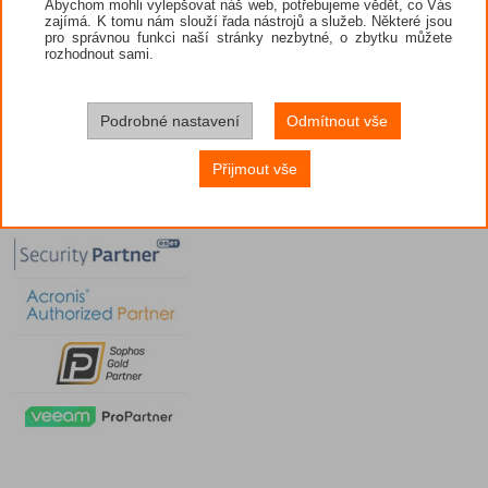
Abychom mohli vylepšovat náš web, potřebujeme vědět, co Vás
zajímá. K tomu nám slouží řada nástrojů a služeb. Některé jsou
pro správnou funkci naší stránky nezbytné, o zbytku můžete
rozhodnout sami.
Podrobné nastavení
Odmítnout vše
Přijmout vše