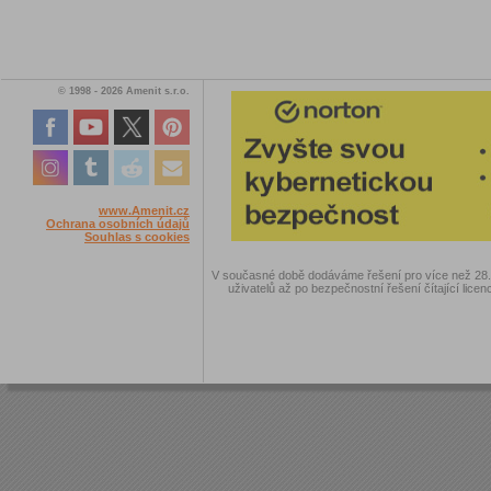
© 1998 - 2026 Amenit s.r.o.
www.Amenit.cz
Ochrana osobních údajů
Souhlas s cookies
V současné době dodáváme řešení pro více než 28.00
uživatelů až po bezpečnostní řešení čítající licen