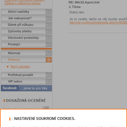
RE: Win32.Agent.bid
Žádost o odbornou pomoc
J. Tůma
Akční nabídky
Dobrý den,
Jak nakupovat?
Je to rootkit, takže na něj musíte použ
http://viry.cz/forum/viewtopic.php?t=4039
Dárek při nákupu
Způsoby platby
Obchodní podmínky
Prodejci
Nástroje
Diskuze
Nový záznam
Potřebuji poradit
VIP sekce
NASTAVENÍ SOUKROMÍ COOKIES.