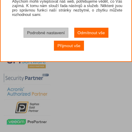
Abychom mohli vylepšovat náš web, potřebujeme vědět, co Vás
zajímá. K tomu nám slouží řada nástrojů a služeb. Některé jsou
pro správnou funkci naší stránky nezbytné, o zbytku můžete
rozhodnout sami.
Podrobné nastavení
Odmítnout vše
Přijmout vše