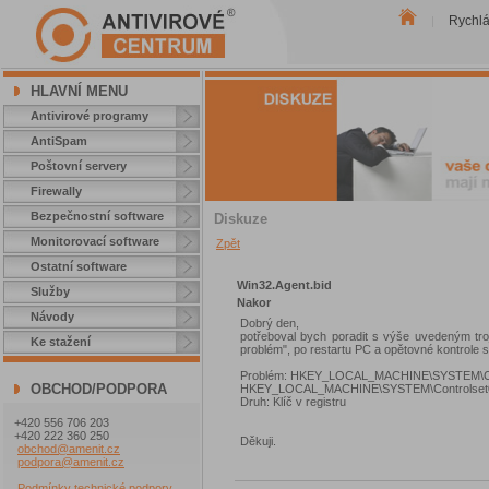
Rychl
|
HLAVNÍ MENU
Antivirové programy
AntiSpam
Poštovní servery
Firewally
Bezpečnostní software
Diskuze
Monitorovací software
Zpět
Ostatní software
Win32.Agent.bid
Služby
Nakor
Návody
Dobrý den,
potřeboval bych poradit s výše uvedeným tr
Ke stažení
problém", po restartu PC a opětovné kontrole s
Problém: HKEY_LOCAL_MACHINE\SYSTEM\Cont
OBCHOD/PODPORA
HKEY_LOCAL_MACHINE\SYSTEM\Controlset00
Druh: Klíč v registru
+420 556 706 203
+420 222 360 250
Děkuji.
obchod@amenit.cz
podpora@amenit.cz
Podmínky technické podpory