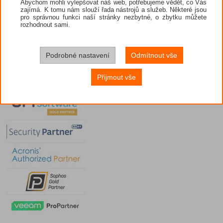
Abychom mohli vylepšovat náš web, potřebujeme vědět, co Vás
zajímá. K tomu nám slouží řada nástrojů a služeb. Některé jsou
pro správnou funkci naší stránky nezbytné, o zbytku můžete
rozhodnout sami.
Podrobné nastavení
Odmítnout vše
Přijmout vše