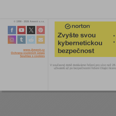
© 1998 - 2026 Amenit s.r.o.
www.Amenit.cz
Ochrana osobních údajů
Souhlas s cookies
V současné době dodáváme řešení pro více než 28.00
uživatelů až po bezpečnostní řešení čítající licen