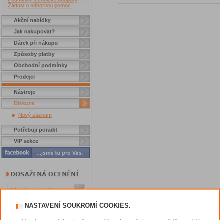
Žádost o odbornou pomoc
Akční nabídky
Jak nakupovat?
Dárek při nákupu
Způsoby platby
Obchodní podmínky
Prodejci
Nástroje
Diskuze
Nový záznam
Potřebuji poradit
VIP sekce
NASTAVENÍ SOUKROMÍ COOKIES.