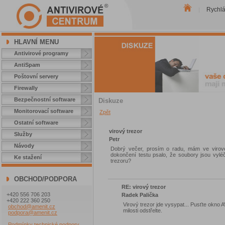
Rychl
|
HLAVNÍ MENU
Antivirové programy
AntiSpam
Poštovní servery
Firewally
Bezpečnostní software
Diskuze
Monitorovací software
Zpět
Ostatní software
virový trezor
Služby
Petr
Návody
Dobrý večer, prosím o radu, mám ve virovém
dokončení testu psalo, že soubory jsou vyléč
Ke stažení
trezoru?
OBCHOD/PODPORA
RE: virový trezor
+420 556 706 203
Radek Palička
+420 222 360 250
Virový trezor jde vysypat... Pusťte okno
obchod@amenit.cz
milosti odstřelte.
podpora@amenit.cz
Podmínky technické podpory