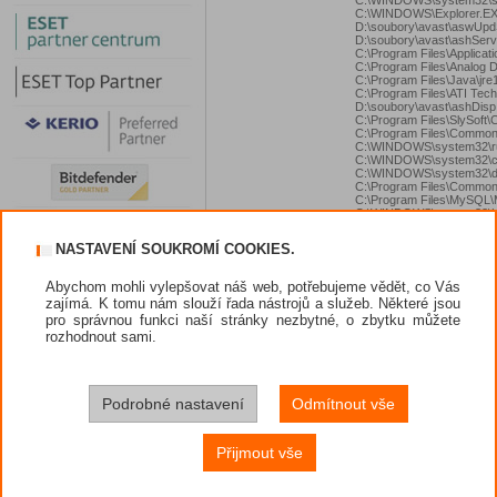
C:\WINDOWS\Explorer.E
D:\soubory\avast\aswUpd
D:\soubory\avast\ashServ
C:\Program Files\Applicat
C:\Program Files\Analog
C:\Program Files\Java\jre
C:\Program Files\ATI Tech
D:\soubory\avast\ashDisp
C:\Program Files\SlySoft
C:\Program Files\Common
C:\WINDOWS\system32\ru
C:\WINDOWS\system32\c
C:\WINDOWS\system32\d
C:\Program Files\Commo
C:\Program Files\MySQL\
C:\WINDOWS\system32\H
C:\Program Files\Analog
C:\WINDOWS\system32\s
NASTAVENÍ SOUKROMÍ COOKIES.
C:\WINDOWS\system32\w
C:\WINDOWS\system32\U
D:\soubory\avast\ashMai
Abychom mohli vylepšovat náš web, potřebujeme vědět, co Vás
C:\WINDOWS\system32\w
zajímá. K tomu nám slouží řada nástrojů a služeb. Některé jsou
D:\soubory\avast\ashWeb
pro správnou funkci naší stránky nezbytné, o zbytku můžete
C:\Program Files\ATI Tech
C:\Program Files\ATI Tech
rozhodnout sami.
C:\WINDOWS\system32\s
C:\WINDOWS\System32\a
C:\Program Files\Mozilla F
C:\Program Files\Trend Mi
C:\WINDOWS\system32\w
Podrobné nastavení
Odmítnout vše
R1 - HKCU\Software
http://google.icq.com/sea
Přijmout vše
R1 - HKCU\Software\Micros