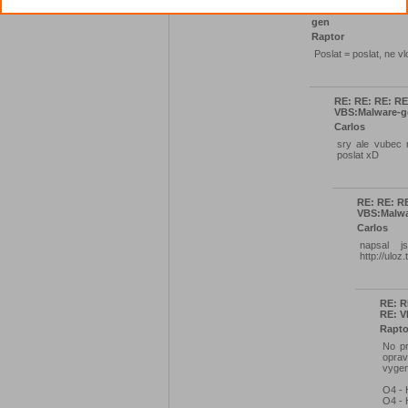
RE: RE: RE: RE: RE
gen
Raptor
Poslat = poslat, ne v
RE: RE: RE: RE
VBS:Malware-g
Carlos
sry ale vubec
poslat xD
RE: RE: RE
VBS:Malwa
Carlos
napsal 
http://uloz
RE: R
RE: V
Rapto
No pr
opra
vygen
O4 - 
O4 - 