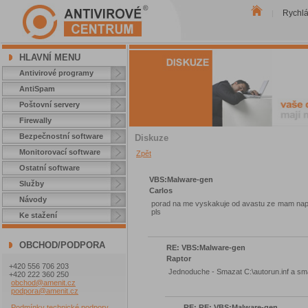
Rychl
|
HLAVNÍ MENU
Antivirové programy
AntiSpam
Poštovní servery
Firewally
Bezpečnostní software
Diskuze
Monitorovací software
Zpět
Ostatní software
VBS:Malware-gen
Služby
Carlos
Návody
porad na me vyskakuje od avastu ze mam nap
pls
Ke stažení
OBCHOD/PODPORA
RE: VBS:Malware-gen
Raptor
+420 556 706 203
Jednoduche - Smazat C:\autorun.inf a sm
+420 222 360 250
obchod@amenit.cz
podpora@amenit.cz
RE: RE: VBS:Malware-gen
Podmínky technické podpory