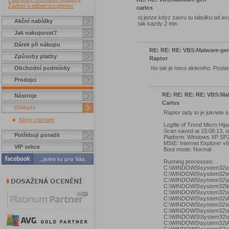
Žádost o odbornou pomoc
carlos
nj jenze kdyz zavru tu tabulku od a
Akční nabídky
tak kazdy 2 min
Jak nakupovat?
Dárek při nákupu
RE: RE: RE: VBS:Malware-ge
Způsoby platby
Raptor
No tak je neco aktivniho. Poslat 
Obchodní podmínky
Prodejci
RE: RE: RE: RE: VBS:Ma
Nástroje
Carlos
Diskuze
Raptor tady to je juknete s
Nový záznam
Logfile of Trend Micro Hij
Scan saved at 15:08:13, 
Potřebuji poradit
Platform: Windows XP SP
MSIE: Internet Explorer v
VIP sekce
Boot mode: Normal
Running processes:
C:\WINDOWS\system32\c
C:\WINDOWS\system32\wi
C:\WINDOWS\system32\se
C:\WINDOWS\system32\l
C:\WINDOWS\system32\s
C:\WINDOWS\system32\At
C:\WINDOWS\system32\s
C:\WINDOWS\system32\s
C:\WINDOWS\System32\s
C:\WINDOWS\system32\At
C:\WINDOWS\system32\s