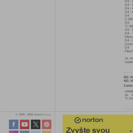
O4 - 
O4 - 
O4 - 
O4 - 
O4 -
C:\W
O4 
"C:\W
O4 - 
O4 - 
Files
O4 - 
(User
O4 -
Files
Je mo
vypa
RE: R
RE: V
Carlo
udela
se o
"C:/r
© 1998 - 2026 Amenit s.r.o.