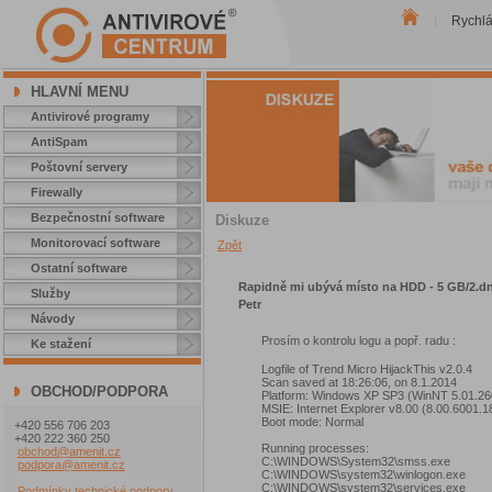
Rychl
|
HLAVNÍ MENU
Antivirové programy
AntiSpam
Poštovní servery
Firewally
Bezpečnostní software
Diskuze
Monitorovací software
Zpět
Ostatní software
Rapidně mi ubývá místo na HDD - 5 GB/2.d
Služby
Petr
Návody
Prosím o kontrolu logu a popř. radu :
Ke stažení
Logfile of Trend Micro HijackThis v2.0.4
Scan saved at 18:26:06, on 8.1.2014
OBCHOD/PODPORA
Platform: Windows XP SP3 (WinNT 5.01.26
MSIE: Internet Explorer v8.00 (8.00.6001.1
Boot mode: Normal
+420 556 706 203
+420 222 360 250
Running processes:
obchod@amenit.cz
C:\WINDOWS\System32\smss.exe
podpora@amenit.cz
C:\WINDOWS\system32\winlogon.exe
C:\WINDOWS\system32\services.exe
Podmínky technické podpory