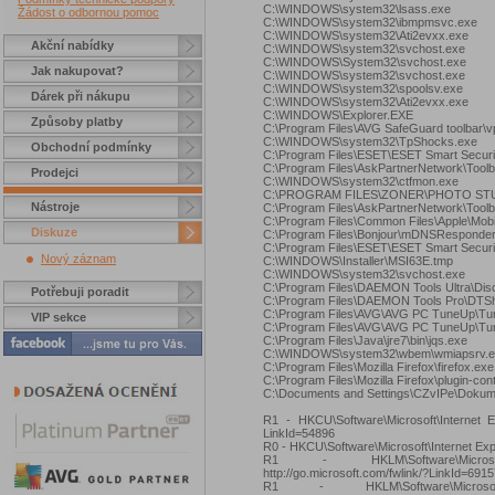
C:\WINDOWS\system32\lsass.exe
Žádost o odbornou pomoc
C:\WINDOWS\system32\ibmpmsvc.exe
C:\WINDOWS\system32\Ati2evxx.exe
Akční nabídky
C:\WINDOWS\system32\svchost.exe
C:\WINDOWS\System32\svchost.exe
Jak nakupovat?
C:\WINDOWS\system32\svchost.exe
C:\WINDOWS\system32\spoolsv.exe
Dárek při nákupu
C:\WINDOWS\system32\Ati2evxx.exe
C:\WINDOWS\Explorer.EXE
Způsoby platby
C:\Program Files\AVG SafeGuard toolbar\v
C:\WINDOWS\system32\TpShocks.exe
Obchodní podmínky
C:\Program Files\ESET\ESET Smart Securi
C:\Program Files\AskPartnerNetwork\Toolb
Prodejci
C:\WINDOWS\system32\ctfmon.exe
C:\PROGRAM FILES\ZONER\PHOTO STUD
Nástroje
C:\Program Files\AskPartnerNetwork\Tool
C:\Program Files\Common Files\Apple\Mobi
Diskuze
C:\Program Files\Bonjour\mDNSResponder
C:\Program Files\ESET\ESET Smart Securi
Nový záznam
C:\WINDOWS\Installer\MSI63E.tmp
C:\WINDOWS\system32\svchost.exe
C:\Program Files\DAEMON Tools Ultra\Dis
Potřebuji poradit
C:\Program Files\DAEMON Tools Pro\DTSh
C:\Program Files\AVG\AVG PC TuneUp\Tune
VIP sekce
C:\Program Files\AVG\AVG PC TuneUp\Tun
C:\Program Files\Java\jre7\bin\jqs.exe
C:\WINDOWS\system32\wbem\wmiapsrv.e
C:\Program Files\Mozilla Firefox\firefox.exe
C:\Program Files\Mozilla Firefox\plugin-con
C:\Documents and Settings\CZvIPe\Dokume
R1 - HKCU\Software\Microsoft\Internet Ex
LinkId=54896
R0 - HKCU\Software\Microsoft\Internet Exp
R1 - HKLM\Software\Microsoft
http://go.microsoft.com/fwlink/?LinkId=691
R1 - HKLM\Software\Microsoft\