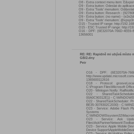
O8 - Extra context menu item: E&xp
O9 - Extra button: Odeslat do apli
O9 - Extra 'Tools' menuitem: Od&es
O9 - Extra button: Research - {9
O9 - Extra button: (no name) - {e2
O9 - Extra 'Tools' menuitem: @xpsp3
O15 - Trusted IP range: http://192.168
O15 - ESC Trusted IP range: http://19
O16 - DPF: {6E32070A-766D-4EE6-879
13656001
RE: RE: Rapidně mi ubývá místo n
GB/2.dny
Petr
O16 - DPF: {6E32070A-766
http://www.update.microsoft.com
1365600112616
O18 - Protocol: grooveLoc
C:\Program Files\Microsoft Offi
O20 - Winlogon Notify: RailNotific
O22 - SharedTaskScheduler
00A0C90312E1} - C:\WINDOWS\s
O22 - SharedTaskScheduler: Pr
BE35-3078302C2030} - C:\WIND
O23 - Service: Adobe Flash Pl
Systems
C:\WINDOWS\system32\Macromed
O23 - Service: Ask Upd
Files\AskPartnerNetwork\Toolba
O23 - Service: Apple Mobile Dev
Device Support\AppleMobileDevi
O23 - Service: Ati HotKey Poll