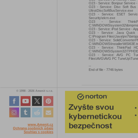
O23 - Service: Bonjour Service 
O23 - Service: Disc Soft Bus 
Ultra\DiscSoftBusService.exe
O23 - Service: ESET Servic
Security\ekrn.exe
O23 - Service: Thin
C:\WINDOWS\system32\ibmpms
O23 - Service: iPod Service - App
O23 - Service: Java Quick St
C:\Program Files\Java\jre7\bin\j
O23 - Service: SolidConverte
C:\WINDOWS\Installer\MSI63E.
O23 - Service: ThinkPad H
C:\WINDOWS\System32\TPHDE
O23 - Service: AVG PC Tune
Files\AVG\AVG PC TuneUp\TuneU
--
End of file - 7746 bytes
© 1998 - 2026 Amenit s.r.o.
www.Amenit.cz
Ochrana osobních údajů
Souhlas s cookies