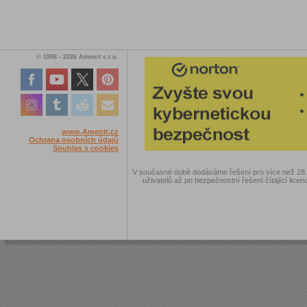
© 1998 - 2026 Amenit s.r.o.
www.Amenit.cz
Ochrana osobních údajů
Souhlas s cookies
V současné době dodáváme řešení pro více než 28.00
uživatelů až po bezpečnostní řešení čítající licen