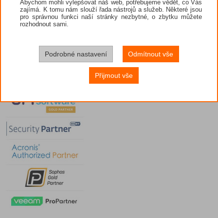
Abychom mohli vylepšovat náš web, potřebujeme vědět, co Vás
zajímá. K tomu nám slouží řada nástrojů a služeb. Některé jsou
pro správnou funkci naší stránky nezbytné, o zbytku můžete
rozhodnout sami.
Podrobné nastavení
Odmítnout vše
Přijmout vše