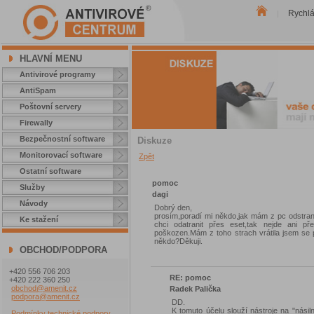
Rychl
|
HLAVNÍ MENU
Antivirové programy
AntiSpam
Poštovní servery
Firewally
Bezpečnostní software
Diskuze
Monitorovací software
Zpět
Ostatní software
pomoc
Služby
dagi
Návody
Dobrý den,
prosím,poradí mi někdo,jak mám z pc odstrani
Ke stažení
chci odatranit přes eset,tak nejde ani př
poškozen.Mám z toho strach vrátila jsem se p
někdo?Děkuji.
OBCHOD/PODPORA
+420 556 706 203
RE: pomoc
+420 222 360 250
obchod@amenit.cz
Radek Palička
podpora@amenit.cz
DD.
K tomuto účelu slouží nástroje na "nási
Podmínky technické podpory