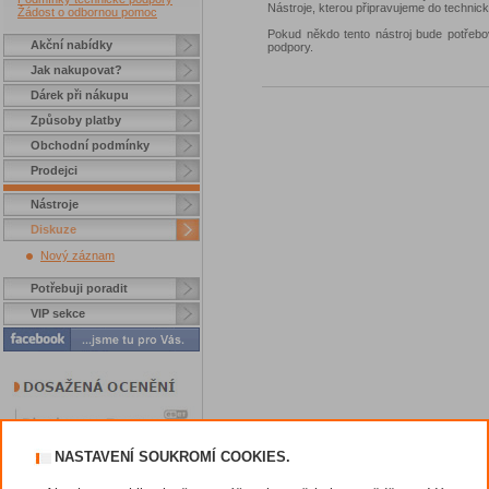
Nástroje, kterou připravujeme do technic
Žádost o odbornou pomoc
Pokud někdo tento nástroj bude potřebo
Akční nabídky
podpory.
Jak nakupovat?
Dárek při nákupu
Způsoby platby
Obchodní podmínky
Prodejci
Nástroje
Diskuze
Nový záznam
Potřebuji poradit
VIP sekce
NASTAVENÍ SOUKROMÍ COOKIES.